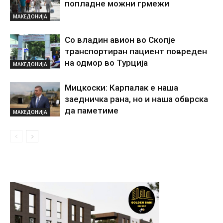
попладне можни грмежи
МАКЕДОНИЈА
Со владин авион во Скопје
транспортиран пациент повреден
на одмор во Турција
МАКЕДОНИЈА
Мицкоски: Карпалак е наша
заедничка рана, но и наша обврска
да паметиме
МАКЕДОНИЈА