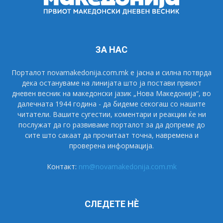
ЗА НАС
Порталот novamakedonija.com.mk е јасна и силна потврда
дека остануваме на линијата што ја постави првиот
дневен весник на македонски јазик „Нова Македонија“, во
далечната 1944 година - да бидеме секогаш со нашите
читатели. Вашите сугестии, коментари и реакции ќе ни
послужат да го развиваме порталот за да допреме до
сите што сакаат да прочитаат точна, навремена и
проверена информација.
Контакт:
nm@novamakedonija.com.mk
СЛЕДЕТЕ НÈ