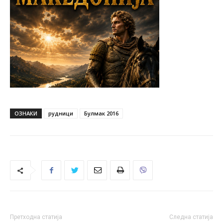
ОЗНАКИ
рудници
Булмак 2016
Претходна статија
Следна статија