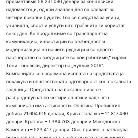
пресметавме 58.231.096 денари за концесиски
надоместоци, од кои значаен дел се слеваат во
четири локални буџети. Тоа се средства за улици,
училишта, спорт и услуги што граѓаните ги користат
секој ден. Ќе продолжиме со транспарентна
комуникација, инвестиции во безбедност и
модернизација на нашите рудници и со цврсто
партнерство со заедниците во кои работиме,“ изјави
Тони Тоневски, директор на „Булмак 2016“.
Компанијата со навремена исплата на средствата ја
покажува и општествената одговорност кон локалната
заедница. Средствата на локално ниво се
распределуваат во четири општини каде што
компанијата има активности. Општина Пробиштип
добива 21.694.615 денари, Крива Паланка – 21.817.460
денари, Кратово – 1.384.763 денари и Македонска
Каменица – 523.417 денари. Овој прилив ја нагласува
регионалната важност на работењето на рудниците