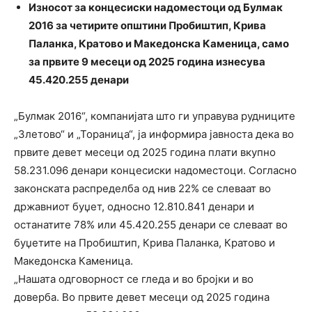
Износот за концесиски надоместоци од Булмак
2016 за четирите општини Пробиштип, Крива
Паланка, Кратово и Македонска Каменица, само
за првите 9 месеци од 2025 година изнесува
45.420.255 денари
„Булмак 2016“, компанијата што ги управува рудниците
„Злетово“ и „Тораница“, ја информира јавноста дека во
првите девет месеци од 2025 година плати вкупно
58.231.096 денари концесиски надоместоци. Согласно
законската распределба од нив 22% се слеваат во
државниот буџет, односно 12.810.841 денари и
останатите 78% или 45.420.255 денари се слеваат во
буџетите на Пробиштип, Крива Паланка, Кратово и
Македонска Каменица.
„Нашата одговорност се гледа и во бројки и во
доверба. Во првите девет месеци од 2025 година