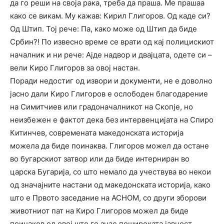
да го реши на своја рака, треба да праша. Ме прашаа
како се викам. Му кажав: Кирил Глигоров. Од каде си?
Од Штип. Тој рече: Па, како може од Штип да биде
Србин?! По извесно време се врати од кај полицискиот
началник и ни рече: Ајде надвор и двајцата, одете си –
вели Киро Глигоров за овој настан.
Поради недостиг од извори и документи, не е доволно
јасно дали Киро Глигоров е ослободен благодарение
на Симитчиев или градоначалникот на Скопје, но
неизбежен е фактот дека без интервенцијата на Спиро
Китинчев, современата македонската историја
можела да биде поинаква. Глигоров можел да остане
во бугарскиот затвор или да биде интерниран во
царска Бугарија, со што немало да учествува во некои
од значајните настани од македонската историја, како
што е Првото заседание на АСНОМ, со други зборови
животниот пат на Киро Глигоров можел да биде
поинаков од овој што го знае пошироката јавност.