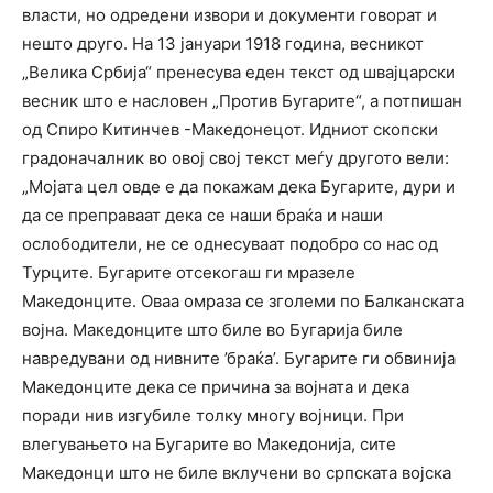
власти, но одредени извори и документи говорат и
нешто друго. На 13 јануари 1918 година, весникот
„Велика Србија“ пренесува еден текст од швајцарски
весник што е насловен „Против Бугарите“, а потпишан
од Спиро Китинчев -Македонецот. Идниот скопски
градоначалник во овој свој текст меѓу другото вели:
„Мојата цел овде е да покажам дека Бугарите, дури и
да се преправаат дека се наши браќа и наши
ослободители, не се однесуваат подобро со нас од
Турците. Бугарите отсекогаш ги мразеле
Македонците. Оваа омраза се зголеми по Балканската
војна. Македонците што биле во Бугарија биле
навредувани од нивните ’браќа’. Бугарите ги обвинија
Македонците дека се причина за војната и дека
поради нив изгубиле толку многу војници. При
влегувањето на Бугарите во Македонија, сите
Македонци што не биле вклучени во српската војска