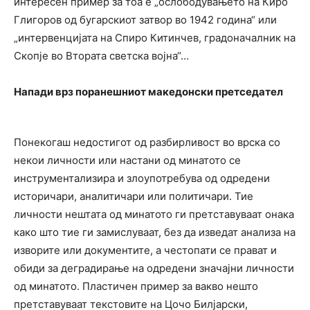
интересен пример за тоа е „ослободувањето на Киро
Глигоров од бугарскиот затвор во 1942 година“ или
„интервенцијата на Спиро Китинчев, градоначалник на
Скопје во Втората светска војна“…
Напади врз поранешниот македонски претседател
Понекогаш недостигот од разбирливост во врска со
некои личности или настани од минатото се
инструментализира и злоупотребува од одредени
историчари, аналитичари или политичари. Тие
личности нештата од минатото ги претставуваат онака
како што тие ги замислуваат, без да изведат анализа на
изворите или документите, а честопати се прават и
обиди за деградирање на одредени значајни личности
од минатото. Пластичен пример за вакво нешто
претставуваат текстовите на Цочо Билјарски,