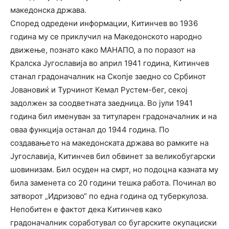
македонска држава.
Според одредени информации, Китинчев во 1936
година му се приклучил на Македонското народно
движење, познато како МАНАПО, а по поразот на
Кралска Југославија во април 1941 година, Китинчев
станал градоначалник на Скопје заедно со Србинот
Јовановиќ и Турчинот Кемал Рустем-бег, секој
задолжен за соодветната заедница. Во јули 1941
година бил именуван за титуларен градоначалник и на
оваа функција останал до 1944 година. По
создавањето на македонската држава во рамките на
Југославија, Китинчев бил обвинет за великобугарски
шовинизам. Бил осуден на смрт, но подоцна казната му
била заменета со 20 години тешка работа. Починал во
затворот „Идризово“ по една година од туберкулоза.
Непобитен е фактот дека Китинчев како
градоначалник соработувал со бугарските окупациски