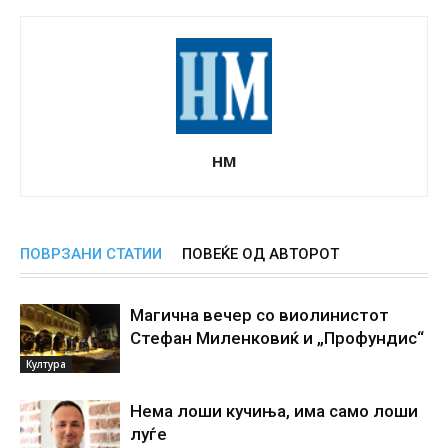
НМ
ПОВРЗАНИ СТАТИИ
ПОВЕЌЕ ОД АВТОРОТ
Магична вечер со виолинистот
Стефан Миленковиќ и „Профундис“
Култура
Нема лоши кучиња, има само лоши
луѓе