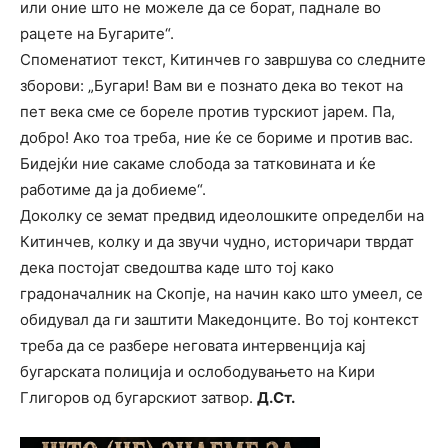
или оние што не можеле да се борат, паднале во
рацете на Бугарите“.
Споменатиот текст, Китинчев го завршува со следните
зборови: „Бугари! Вам ви е познато дека во текот на
пет века сме се бореле против турскиот јарем. Па,
добро! Ако тоа треба, ние ќе се бориме и против вас.
Бидејќи ние сакаме слобода за татковината и ќе
работиме да ја добиеме“.
Доколку се земат предвид идеолошките определби на
Китинчев, колку и да звучи чудно, историчари тврдат
дека постојат сведоштва каде што тој како
градоначалник на Скопје, на начин како што умеел, се
обидувал да ги заштити Македонците. Во тој контекст
треба да се разбере неговата интервенција кај
бугарската полиција и ослободувањето на Кири
Глигоров од бугарскиот затвор.
Д.Ст.