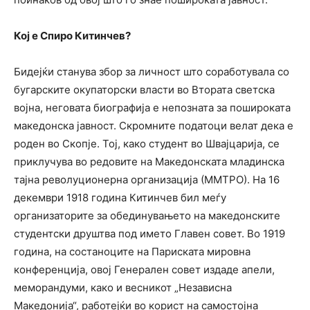
Кој е Спиро Китинчев?
Бидејќи станува збор за личност што соработувала со
бугарските окупаторски власти во Втората светска
војна, неговата биографија е непозната за пошироката
македонска јавност. Скромните податоци велат дека е
роден во Скопје. Тој, како студент во Швајцарија, се
приклучува во редовите на Македонската младинска
тајна револуционерна организација (ММТРО). На 16
декември 1918 година Китинчев бил меѓу
организаторите за обединувањето на македонските
студентски друштва под името Главен совет. Во 1919
година, на состаноците на Париската мировна
конференција, овој Генерален совет издаде апели,
меморандуми, како и весникот „Независна
Македонија“, работејќи во корист на самостојна