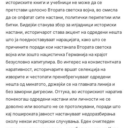
историските книги и учебници не може да се
претстави целосно Втората светска војна, во смисла
да се опфатат сите настани, политички перипетии или
битки. Бидејќи станува збор за илјадници историски
настани, историчарот става акцент на одредени нешта
што ја поедноставуваат нарацијата, како што се
причините поради кои настанала Втората светска
војна или зошто нацистичка Германија на крајот
безусловно капитулира. Во интерес на конзистентната
наративност, историчарите вршат селекција на
изворите и честопати пренебрегнуваат одредени
нешта од минатото, држејќи се на главната линија и
без заморни дигресии. Оттука, во историскиот наратив
понекогаш одредени настани или личности не се
доволно или воопшто не се протолкувани, поради што
кај пошироката јавност настануваат недоразбирања
околу некои историски случувања. Еден очигледен