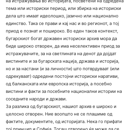
на истражувања во историјата, посветени на одредена
тема или историски период, или збирка на историски
дела што имаат идеолошко, јазично или национално
единство. Така се прави и кај нас и во регионот, а тој
приод е познат и пошироко. Во еден таков контекст,
бугарскиот богат државен историски архив мора да
биде широко отворен, да има неселективен приод за
истражувачите, за на светлината на денот да дојдат
вистините и за бугарската нација, држава и историја,
но и за настани (и за личности) што потврдуваат (или
одрекуваат) одредени постојни историски наративи,
од балканската или европска историја, а посебно
вистини и факти за посебните национални истории на
соседните народи и држави.
За разлика од бугарскиот, нашиот архив е широко и
целосно отворен. Ние воопшто не се плашиме од
фактите, документите, од историјата. Нека го прифати
тој принцип и Софија. Тогаш отворено ќе може да се