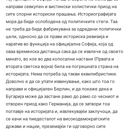
направи севкупен и вистински холистички приод на
сите спорни историски прашања. Историографијата
мора да биде ослободена од политичките стеги. Таа
не треба да биде фабрикувана за одредени политички
цели, односно да се прави историска ревизија и
наратив во функција на официјална Софија, која од
оваа временска дистанца сака да се извлече од своето
минато, во кое во два колосални настани (Првата и
втората светска војна) била на погрешната страна на
историјата. Нема потреба од такви еквилибристики.
Доволно е да се упати извинување, како што тоа го
направи и официјален Берлин, и да покаже дека и
Бугарија може да застане рамо до рамо со чесниот и
отворен приод како Германија, да се затвори тоа
поглавје на историјата и, извлекувајќи заклучоци, да
се качи на пиедесталот на високодемократските
држави и нации, преземајќи ги одговорно сите