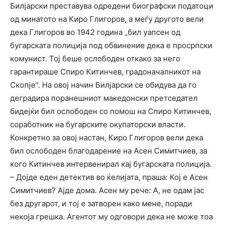
Билјарски преставува одредени биографски податоци
од минатото на Киро Глигоров, а меѓу другото вели
дека Глигоров во 1942 година „бил уапсен од
бугарската полиција под обвинение дека е просрпски
комунист. Тој беше ослободен откако за него
гарантираше Спиро Китинчев, градоначалникот на
Скопје“. На овој начин Билјарски се обидува да го
деградира поранешниот македонски претседател
бидејќи бил ослободен со помош на Спиро Китинчев,
соработник на бугарските окупаторски власти.
Конкретно за овој настан, Киро Глигоров вели дека
бил ослободен благодарение на Асен Симитчиев, за
кого Китинчев интервенирал кај бугарската полиција.
– Дојде еден детектив во ќелијата, праша: Кој е Асен
Симитчиев? Ајде дома. Асен му рече: А, не одам јас
без другарот, и тој е затворен како мене, поради
некоја грешка. Агентот му одговори дека не може тоа