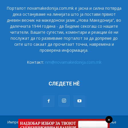
Порталот novamakedonija.com.mk е јасна и силна потврда
дека остануваме на линијата што ја постави првиот
дневен весник на македонски јазик „Нова Македонија“, во
далечната 1944 година - да бидеме секогаш со нашите
читатели. Вашите сугестии, коментари и реакции ќе ни
послужат да го развиваме порталот за да допреме до
сите што сакаат да прочитаат точна, навремена и
проверена информација.
Контакт:
nm@novamakedonija.com.mk
СЛЕДЕТЕ НÈ
×
Импресум
Маркетинг
Претплата
Правила на користење