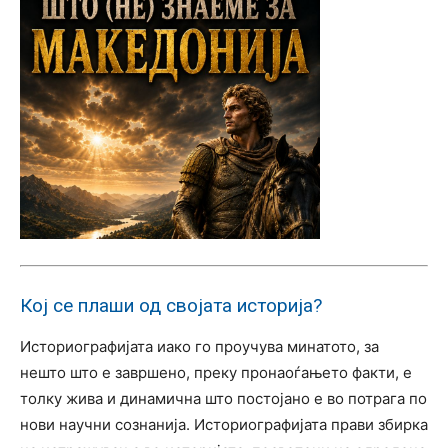
Кој се плаши од својата историја?
Историографијата иако го проучува минатото, за
нешто што е завршено, преку пронаоѓањето факти, е
толку жива и динамична што постојано е во потрага по
нови научни сознанија. Историографијата прави збирка