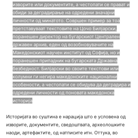
изворите или документите, а честопати се прават и
обиди за деградирање на одредени значајни
личности од минатото. Совршен пример за тоа
претставуваат текстовите на Цочо Билјарски,
поранешен директор на бугарскиот Централен
државен архив, еден од возобновувачите на
Македонскиот научен институт од Софија, но и
поранешен припадник на бугарската Државна
безбедност. Билјарски во своите текстови или
колумни ги негира македонските национални
особености, а честопати се обидува да деградира и
одредени личности од поновата македонска
историја
Историјата во суштина е нарација што е условена од
изворите, документите, сведоштвата, археолошките
наоди, артефактите, од натписите итн. Оттука, во