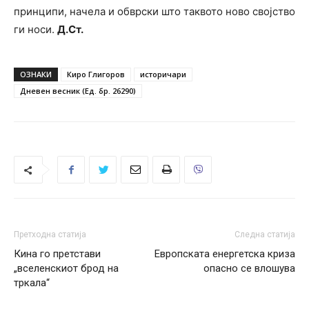
принципи, начела и обврски што таквото ново својство
ги носи.
Д.Ст.
ОЗНАКИ
Киро Глигоров
историчари
Дневен весник (Ед. бр. 26290)
Претходна статија
Следна статија
Кина го претстави
Европската енергетска криза
„вселенскиот брод на
опасно се влошува
тркала“