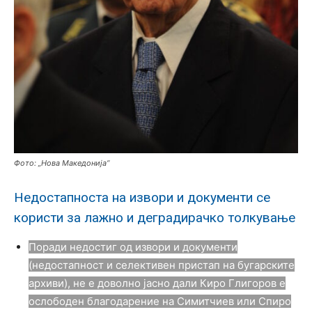
Фото: „Нова Македонија“
Недостапноста на извори и документи се
користи за лажно и деградирачко толкување
Поради недостиг од извори и документи
(недостапност и селективен пристап на бугарските
архиви), не е доволно јасно дали Киро Глигоров е
ослободен благодарение на Симитчиев или Спиро