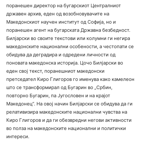
поранешен директор на бугарскиот Централниот
државен архив, еден од возобновувачите на
Македонскиот научен институт од Софија, но и
поранешен агент на бугарската Државна безбедност.
Билјарски во своите текстови или колумни ги негира
македонските национални особености, а честопати се
обидува да деградира и одредени личности од
поновата македонска историја. Цочо Билјарски во
еден свој текст, поранешниот македонски
претседател Киро Глигоров го именува како камелеон
што се трансформирал од Бугарин во „Србин,
повторно Бугарин, па Југословен и на крајот
Македонец“. На овој начин Билјарски се обидува да ги
релативизира македонските национални чувства на
Киро Глигоров и да ги обезвредни негови активности
во полза на македонските национални и политички
интереси.