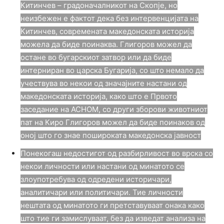
Китинчев – градоначалникот на Скопје, но
неизбежен е фактот дека без интервенцијата на
Китинчев, современата македонската историја
можела да биде поинаква. Глигоров можел да
остане во бугарскиот затвор или да биде
интерниран во царска Бугарија, со што немало да
учествува во некои од значајните настани од
македонската историја, како што е Првото
заседание на АСНОМ, со други зборови животниот
пат на Киро Глигоров можел да биде поинаков од
оној што го знае пошироката македонска јавност
Понекогаш недостигот од разбирливост во врска со
некои личности или настани од минатото се
злоупотребува од одредени историчари,
аналитичари или политичари. Тие личности
нештата од минатото ги претставуваат онака како
што тие ги замислуваат, без да изведат анализа на