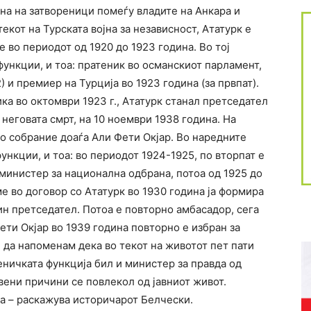
на на затвореници помеѓу владите на Анкара и
екот на Турската војна за независност, Ататурк е
 во периодот од 1920 до 1923 година. Во тој
ункции, и тоа: пратеник во османскиот парламент,
 и премиер на Турција во 1923 година (за првпат).
ка во октомври 1923 г., Ататурк станал претседател
 неговата смрт, на 10 ноември 1938 година. На
о собрание доаѓа Али Фети Окјар. Во наредните
функции, и тоа: во периодот 1924-1925, по вторпат е
министер за национална одбрана, потоа од 1925 до
е во договор со Ататурк во 1930 година ја формира
ин претседател. Потоа е повторно амбасадор, сега
Фети Окјар во 1939 година повторно е избран за
 да напоменам дека во текот на животот пет пати
еничката функција бил и министер за правда од
твени причини се повлекол од јавниот живот.
на – раскажува историчарот Белчески.