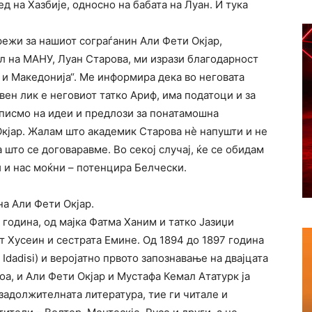
д на Хазбије, односно на бабата на Луан. И тука
мрежи за нашиот сограѓанин Али Фети Окјар,
л на МАНУ, Луан Старова, ми изрази благодарност
 и Македонија“. Ме информира дека во неговата
авен лик е неговиот татко Ариф, има податоци и за
 и писмо на идеи и предлози за понатамошна
 Окјар. Жалам што академик Старова нѐ напушти и не
 што се договаравме. Во секој случај, ќе се обидам
и и нас моќни – потенцира Белчески.
на Али Фети Окјар.
 година, од мајка Фатма Ханим и татко Јазиџи
т Хусеин и сестрата Емине. Од 1894 до 1897 година
 Idadisi) и веројатно првото запознавање на двајцата
оа, и Али Фети Окјар и Мустафа Кемал Ататурк ја
задолжителната литература, тие ги читале и