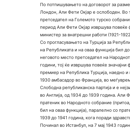
По потпишувањето на договорот за разме
Лондон, Али Фети Окјар е ослободен. Во т
претседател на Големото турско собрание
период Али Фети Окјар извршува повеќе ф
министер за внатрешни работи (1921-1922)
Со прогласувањето на Турција за Републи
на Републиката и на оваа функција бил до
неговото место претседател на Народнот
години, тој ќе извршува повеќе значајни 
премиер на Република Турција, наедно и 
1930 амбасадор во Франција, во меѓуврем
Слободна републиканска партија и е нејз
во Англија, од 1934 до 1939 година. Али 
пратеник во Народното собрание (притоа,
бил на оваа функција), паралелно со прат
1939 до 1941 година, кога поради здравс
Починал во Истанбул, на 7 мај 1943 годи