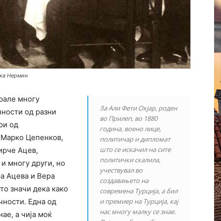
рка Нермин
грале многу
За Али Фети Окјар, роден
чности од разни
во Прилеп, во 1880
ои од
година, воено лице,
 Марко Цепенков,
политичар и дипломат
што се искачил на сите
ирче Ацев,
политички скалила,
и многу други, но
учествувал во
ра Ацева и Вера
создавањето на
то значи дека како
современа Турција, а бил
чности. Една од
и премиер на Турција, кај
нас многу малку се знае.
нае, а чија моќ