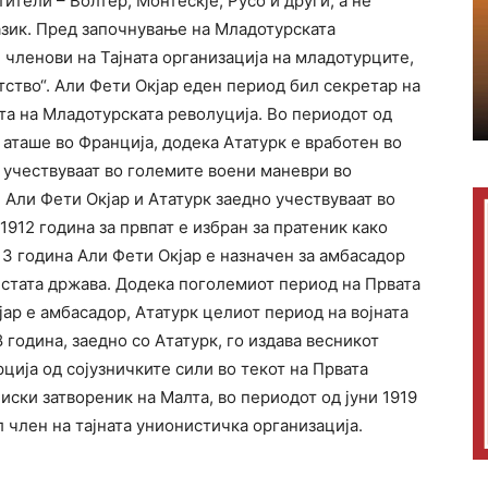
тели – Волтер, Монтескје, Русо и други, а не
азик. Пред започнување на Младотурската
е членови на Тајната организација на младотурците,
тство“. Али Фети Окјар еден период бил секретар на
ата на Младотурската револуција. Во периодот од
 аташе во Франција, додека Ататурк е вработен во
 учествуваат во големите воени маневри во
, Али Фети Окјар и Ататурк заедно учествуваат во
 1912 година за првпат е избран за пратеник како
13 година Али Фети Окјар е назначен за амбасадор
 истата држава. Додека поголемиот период на Првата
кјар е амбасадор, Ататурк целиот период на војната
 година, заедно со Ататурк, го издава весникот
рција од сојузничките сили во текот на Првата
лиски затвореник на Малта, во периодот од јуни 1919
л член на тајната унионистичка организација.