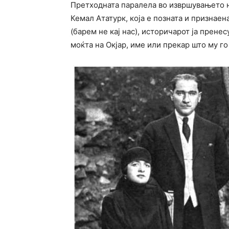
Претходната паралела во извршувањето н
Кемал Ататурк, која е позната и признаена
(барем не кај нас), историчарот ја прене
моќта на Окјар, име или прекар што му го 