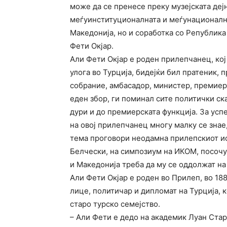
може да се пренесе преку музејската дејн
меѓуинституционалната и меѓунационалн
Македонија, но и соработка со Република 
Фети Окјар.
Али Фети Окјар е роден прилепчанец, кој
улога во Турција, бидејќи бил пратеник, 
собрание, амбасадор, министер, премиер 
еден збор, ги поминал сите политички ск
дури и до премиерската функција. За усп
на овој прилепчанец многу малку се знае,
тема проговори неодамна прилепскиот и
Белчески, на симпозиум на ИКОМ, посочу
и Македонија треба да му се оддолжат на
Али Фети Окјар е роден во Прилеп, во 18
лице, политичар и дипломат на Турција, к
старо турско семејство.
– Али Фети е дедо на академик Луан Старо