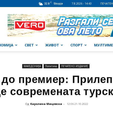
C
32.8
7.8.2026 - 14:43
ПЕЧАТЕН
Skopje
НОМИЈА
СВЕТ
ЖИВОТ
СПОРТ
МУЛТИМЕ
МАКЕДОНИЈА
Политика
ПЕЧАТЕНО ИЗДАНИЕ
 до премиер: Приле
де современата турс
Од
Каролина Мицевска
-
12:06 21.10.2022