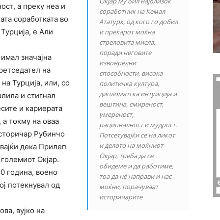
Окјар му бил најблизок
ост, а преку неа и
соработник на Кемал
ата соработката во
Ататурк, од кого го добил
Турција, е Али
и прекарот моќна
стреловита мисла,
поради неговите
 имал значајна
извонредни
претседател на
способности, висока
на Турција, или, со
политичка култура,
дипломатска интуиција и
алила и стигнал
вештина, смиреност,
есите и кариерата
умереност,
 а токму на оваа
рационалност и мудрост.
сторичар Рубинчо
Потсетувајќи се на ликот
и делото на моќниот
вајќи дека Прилеп
Окјар, треба да се
 големиот Окјар.
обидеме и да работиме,
80 година, воено
тоа да нѐ направи и нас
ој потекнувал од
моќни, порачуваат
историчарите
ва, вујко на