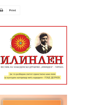
Print