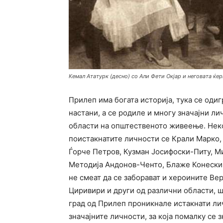
Кемал Ататурк (десно) со Али Фети Окјар и неговата ќе
Прилеп има богата историја, тука се оди
настани, а се родиле и многу значајни ли
области на општественото живеење. Нек
поистакнатите личности се Крали Марко,
Ѓорче Петров, Кузман Јосифоски-Питу, М
Методија Андонов-Ченто, Блаже Конески 
не смеат да се заборават и хероините Ве
Циривири и други од различни области, ш
град од Прилеп проникнале истакнати ли
значајните личности, за која помалку се з