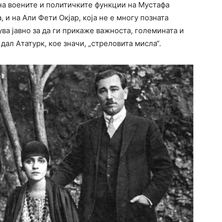
а воените и политичките функции на Мустафа
, и на Али Фети Окјар, која не е многу позната
сува јавно за да ги прикаже важноста, големината и
дал Ататурк, кое значи, „стреловита мисла“.