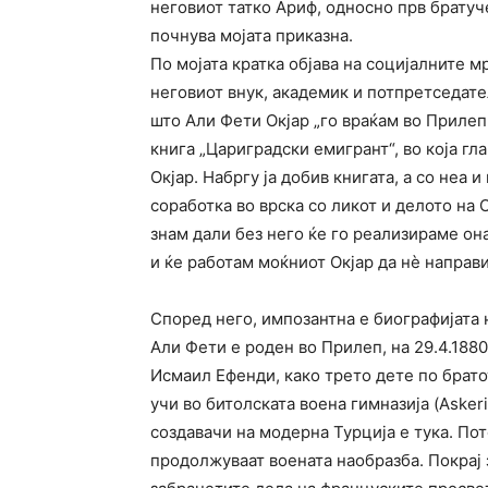
неговиот татко Ариф, односно прв братуче
почнува мојата приказна.
По мојата кратка објава на социјалните 
неговиот внук, академик и потпретседате
што Али Фети Окјар „го враќам во Прилеп
книга „Цариградски емигрант“, во која гл
Окјар. Набргу ја добив книгата, а со неа
соработка во врска со ликот и делото на
знам дали без него ќе го реализираме она
и ќе работам моќниот Окјар да нѐ направ
Според него, импозантна е биографијата 
Али Фети е роден во Прилеп, на 29.4.1880
Исмаил Ефенди, како трето дете по брато
учи во битолската воена гимназија (Askeri
создавачи на модерна Турција е тука. Пот
продолжуваат воената наобразба. Покрај 