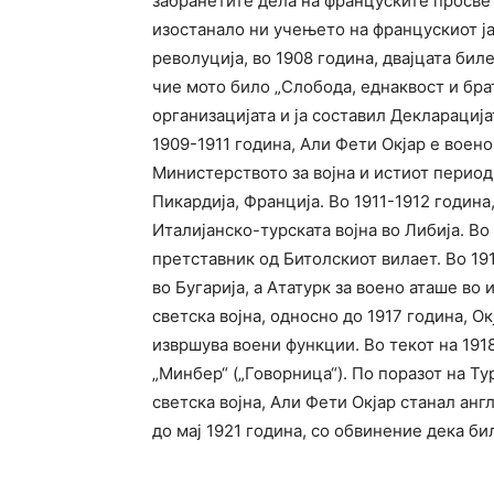
забранетите дела на француските просвети
изостанало ни учењето на францускиот ј
револуција, во 1908 година, двајцата бил
чие мото било „Слобода, еднаквост и бра
организацијата и ја составил Декларациј
1909-1911 година, Али Фети Окјар е воено
Министерството за војна и истиот период
Пикардија, Франција. Во 1911-1912 година
Италијанско-турската војна во Либија. Во
претставник од Битолскиот вилает. Во 19
во Бугарија, а Ататурк за воено аташе во
светска војна, односно до 1917 година, О
извршува воени функции. Во текот на 1918
„Минбер“ („Говорница“). По поразот на Ту
светска војна, Али Фети Окјар станал анг
до мај 1921 година, со обвинение дека би