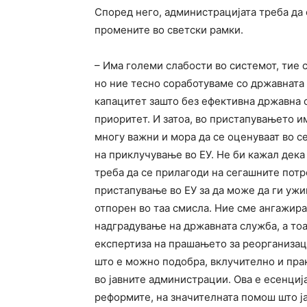
Според него, администрацијата треба да 
промените во светски рамки.
– Има големи слабости во системот, тие 
но ние тесно соработуваме со државната 
капацитет зашто без ефективна државна с
приоритет. И затоа, во пристапувањето и
многу важни и мора да се оценуваат во с
на приклучување во ЕУ. Не би кажал дека
треба да се прилагоди на сегашните потр
пристапување во ЕУ за да може да ги ужи
отпорен во таа смисла. Ние сме ангажир
надградување на државната служба, а тоа
експертиза на прашањето за реорганизаци
што е можно подобра, вклучително и пра
во јавните администрации. Ова е есенциј
реформите, на значителната помош што ја