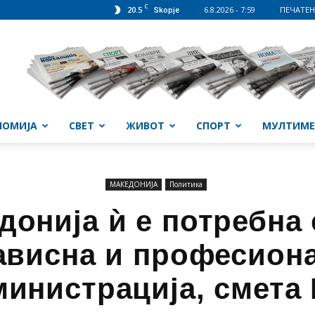
C
20.5
6.8.2026 - 7:59
ПЕЧАТЕН
Skopje
НОМИЈА
СВЕТ
ЖИВОТ
СПОРТ
МУЛТИМЕ
МАКЕДОНИЈА
Политика
донија ѝ е потребна 
ависна и професион
инистрација, смета