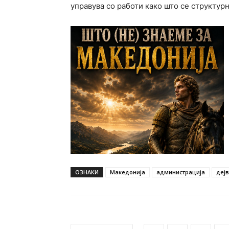
управува со работи како што се структур
ОЗНАКИ
Македонија
администрација
дејв