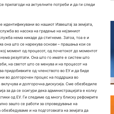
се прилагоди на актуелните потреби и да ги следи
се идентификувани во нашиот Извештај за земјата,
служба во насока на градење на нејзиниот
лужба нема никаде да стигнеме. Затоа, тоа е и
ма она што се нарекува основи – прашања кои се
екој момент од процесот, од почетокот до моментот
 нема резултати. Она што го имате е систем што
еби, на светот што се менува и на процесот на
ва придобивките од членството во ЕУ и да биде
ани во долгорочен процес на поддршка во
 вклучува и долгорочна дискусија. Сме обезбедиле
ја за да се осигури дека администрацијата е колку
ктики од ЕУ. Ги следиме од многу блиску рефомрите
ално зашто се работи за спроведување на
 обезбедуваме и на подготовката на земјата да