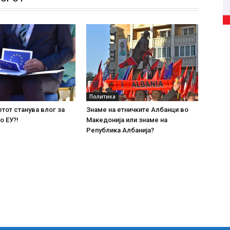
Политика
тот станува влог за
Знаме на етничките Албанци во
о ЕУ?!
Македонија или знаме на
Република Албанија?