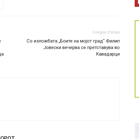
Следна статија
е
Со изложбата „Боите на мојот град“ Филип
Јовески вечерва се претставува во
да
Кавадарци
ТОРОТ