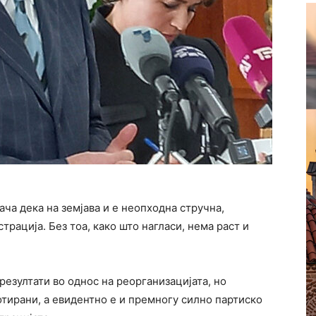
ча дека на земјава и е неопходна стручна,
рација. Без тоа, како што нагласи, нема раст и
резултати во однос на реорганизацијата, но
отирани, а евидентно е и премногу силно партиско