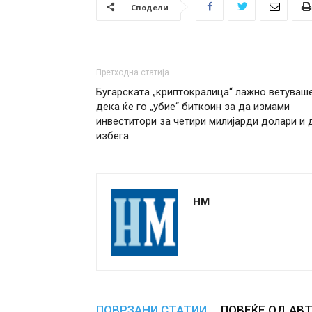
Сподели
Претходна статија
Бугарската „криптокралица“ лажно ветуваш
дека ќе го „убие“ биткоин за да измами
инвеститори за четири милијарди долари и 
избега
НМ
ПОВРЗАНИ СТАТИИ
ПОВЕЌЕ ОД АВ