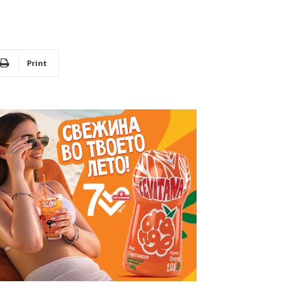
Print