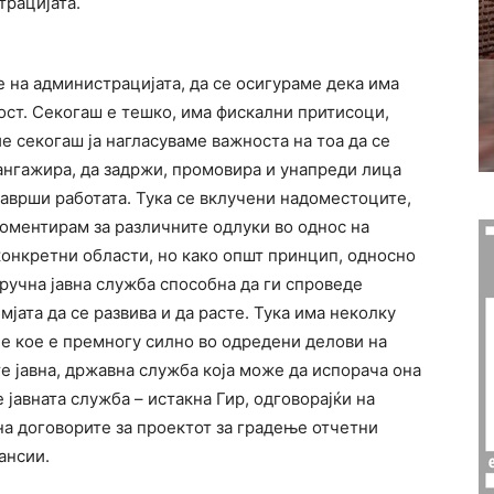
трацијата.
е на администрацијата, да се осигураме дека има
ост. Секогаш е тешко, има фискални притисоци,
ие секогаш ја нагласуваме важноста на тоа да се
ангажира, да задржи, промовира и унапреди лица
 заврши работата. Тука се вклучени надоместоците,
коментирам за различните одлуки во однос на
конкретни области, но како општ принцип, односно
ручна јавна служба способна да ги спроведе
јата да се развива и да расте. Тука има неколку
ие кое е премногу силно во одредени делови на
те јавна, државна служба која може да испорача она
 јавната служба – истакна Гир, одговорајќи на
а договорите за проектот за градење отчетни
ансии.