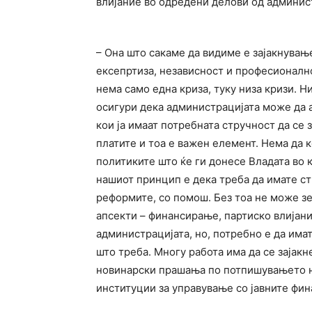
влијание во одредени делови од админис
– Она што сакаме да видиме е зајакнувањ
ексепртиза, независност и професионалн
нема само една криза, туку низа кризи. Н
осигури дека администрацијата може да 
кои ја имаат потребната стручност да се
платите и тоа е важен елемент. Нема да 
политиките што ќе ги донесе Владата во 
нашиот принцип е дека треба да имате ст
реформите, со помош. Без тоа не може зем
апсекти – финансирање, партиско влијан
администрацијата, но, потребно е да има
што треба. Многу работа има да се зајакне
новинарски прашања по потпишувањето н
институции за управување со јавните фин