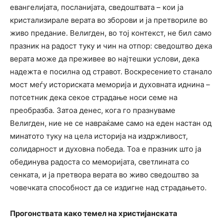
евангелијата, посланијата, сведоштвата – кои ја
кристализирале верата во зборови и ја претвориле во
живо предание. Велигден, во тој контекст, не бил само
празник на радост туку и чин на отпор: сведоштво дека
верата може да преживее во најтешки услови, дека
надежта е посилна од стравот. Воскресението станало
мост меѓу историската меморија и духовната иднина –
потсетник дека секое страдање носи семе на
преобразба. Затоа денес, кога го празнуваме
Велигден, ние не се навраќаме само на еден настан од
минатото туку на цела историја на издржливост,
солидарност и духовна победа. Тоа е празник што ја
обединува радоста со меморијата, светлината со
сенката, и ја претвора верата во живо сведоштво за
човечката способност да се издигне над страдањето.
Прогонствата како темел на христијанската