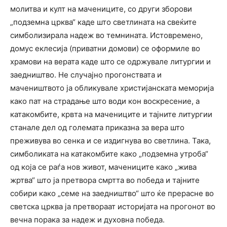
молитва и култ на мачениците, со други зборови
„подземна црква“ каде што светлината на свеќите
симболизирала надеж во темнината. Истовремено,
домус еклесија (приватни домови) се оформиле во
храмови на верата каде што се одржувале литургии и
заедништво. Не случајно прогонствата и
мачеништвото ја обликувале христијанската меморија
како пат на страдање што води кон воскресение, а
катакомбите, крвта на мачениците и тајните литургии
станале дел од големата приказна за вера што
преживува во сенка и се издигнува во светлина. Така,
симболиката на катакомбите како „подземна утроба“
од која се раѓа нов живот, мачениците како „жива
жртва“ што ја претвора смртта во победа и тајните
собири како „семе на заедништво“ што ќе прерасне во
светска црква ја претвораат историјата на прогонот во
вечна порака за надеж и духовна победа.