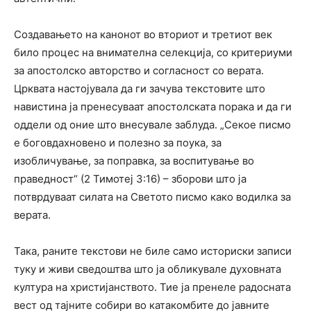
Создавањето на канонот во вториот и третиот век
било процес на внимателна селекција, со критериуми
за апостолско авторство и согласност со верата.
Црквата настојувала да ги зачува текстовите што
навистина ја пренесуваат апостолската порака и да ги
оддели од оние што внесувале заблуда. „Секое писмо
е боговдахновено и полезно за поука, за
изобличување, за поправка, за воспитување во
праведност“ (2 Тимотеј 3:16) – зборови што ја
потврдуваат силата на Светото писмо како водилка за
верата.
Така, раните текстови не биле само историски записи
туку и живи сведоштва што ја обликувале духовната
култура на христијанството. Тие ја пренеле радосната
вест од тајните собири во катакомбите до јавните