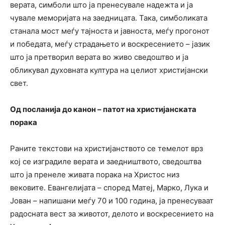
верата, симболи што ја пренесувале надежта и ја
чувале меморијата на заедницата. Така, симболиката
станала мост меѓу тајноста и јавноста, меѓу прогонот
и победата, меѓу страдањето и воскресението – јазик
што ја претворил верата во живо сведоштво и ја
обликувал духовната култура на целиот христијански
свет.
Од посланија до канон – патот на христијанската
порака
Раните текстови на христијанството се темелот врз
кој се изградиле верата и заедништвото, сведоштва
што ја пренеле живата порака на Христос низ
вековите. Евангелијата – според Матеј, Марко, Лука и
Јован – напишани меѓу 70 и 100 година, ја пренесуваат
радосната вест за животот, делото и воскресението на