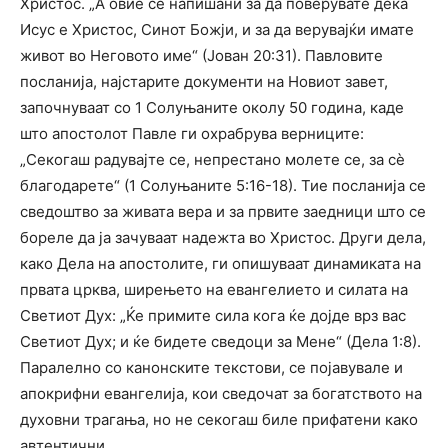
Христос. „А овие се напишани за да поверувате дека
Исус е Христос, Синот Божји, и за да верувајќи имате
живот во Неговото име“ (Јован 20:31). Павловите
посланија, најстарите документи на Новиот завет,
започнуваат со 1 Солуњаните околу 50 година, каде
што апостолот Павле ги охрабрува верниците:
„Секогаш радувајте се, непрестано молете се, за сè
благодарете“ (1 Солуњаните 5:16-18). Тие посланија се
сведоштво за живата вера и за првите заедници што се
бореле да ја зачуваат надежта во Христос. Други дела,
како Дела на апостолите, ги опишуваат динамиката на
првата црква, ширењето на евангелието и силата на
Светиот Дух: „Ќе примите сила кога ќе дојде врз вас
Светиот Дух; и ќе бидете сведоци за Мене“ (Дела 1:8).
Паралелно со канонските текстови, се појавувале и
апокрифни евангелија, кои сведочат за богатството на
духовни трагања, но не секогаш биле прифатени како
автентични.