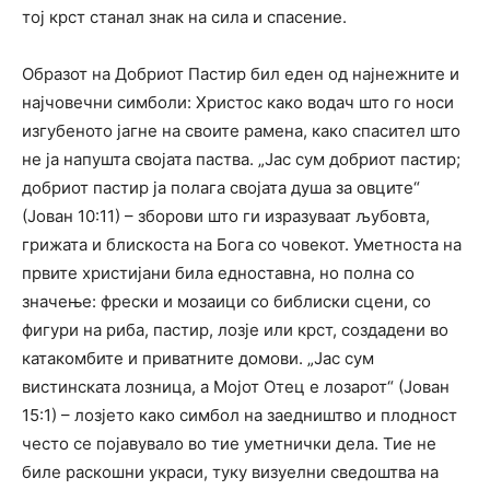
тој крст станал знак на сила и спасение.
Образот на Добриот Пастир бил еден од најнежните и
најчовечни симболи: Христос како водач што го носи
изгубеното јагне на своите рамена, како спасител што
не ја напушта својата паства. „Јас сум добриот пастир;
добриот пастир ја полага својата душа за овците“
(Јован 10:11) – зборови што ги изразуваат љубовта,
грижата и блискоста на Бога со човекот. Уметноста на
првите христијани била едноставна, но полна со
значење: фрески и мозаици со библиски сцени, со
фигури на риба, пастир, лозје или крст, создадени во
катакомбите и приватните домови. „Јас сум
вистинската лозница, а Мојот Отец е лозарот“ (Јован
15:1) – лозјето како симбол на заедништво и плодност
често се појавувало во тие уметнички дела. Тие не
биле раскошни украси, туку визуелни сведоштва на