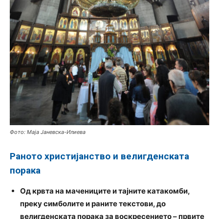
Фото: Маја Јаневска-Илиева
Раното христијанство и велигденската
порака
Од крвта на мачениците и тајните катакомби,
преку симболите и раните текстови, до
велигденската порака за воскресението – првите