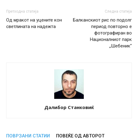
Претходна статија
Следна статија
Од мракот на уцените кон
Балканскиот рис по подолг
светлината на надежта
период повторно е
фотографиран во
Националниот парк
„Шебеник”
Далибор Станковиќ
ПОВРЗАНИ СТАТИИ
ПОВЕЌЕ ОД АВТОРОТ