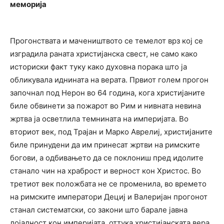
меморија
Прогонствата и мачеништвото се темелот врз кој се
изградила раната христијанска свест, не само како
историски факт туку како духовна порака што ја
обликувала иднината на верата. Првиот голем прогон
започнал под Нерон во 64 година, кога христијаните
биле обвинети за пожарот во Рим и нивната невина
жртва ја осветлила темнината на империјата. Во
вториот век, под Трајан и Марко Аврелиј, христијаните
биле принудени да им принесат жртви на римските
богови, а одбивањето да се поклониш пред идолите
станало чин на храброст и верност кон Христос. Во
третиот век положбата не се променила, во времето
на римските императори Дециј и Валеријан прогонот
станал систематски, со закони што барале јавна
лојалност кон империјата, оттука христијанската вера