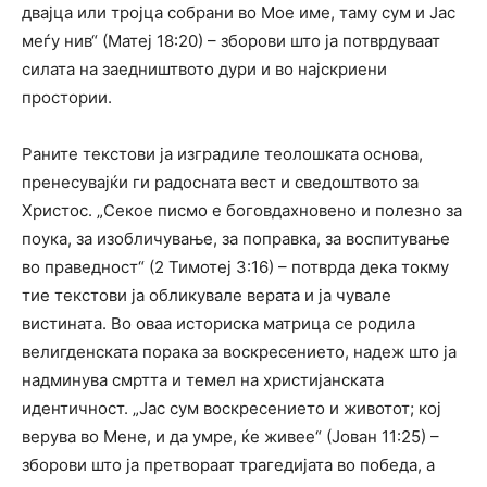
двајца или тројца собрани во Мое име, таму сум и Јас
меѓу нив“ (Матеј 18:20) – зборови што ја потврдуваат
силата на заедништвото дури и во најскриени
простории.
Раните текстови ја изградиле теолошката основа,
пренесувајќи ги радосната вест и сведоштвото за
Христос. „Секое писмо е боговдахновено и полезно за
поука, за изобличување, за поправка, за воспитување
во праведност“ (2 Тимотеј 3:16) – потврда дека токму
тие текстови ја обликувале верата и ја чувале
вистината. Во оваа историска матрица се родила
велигденската порака за воскресението, надеж што ја
надминува смртта и темел на христијанската
идентичност. „Јас сум воскресението и животот; кој
верува во Мене, и да умре, ќе живее“ (Јован 11:25) –
зборови што ја претвораат трагедијата во победа, а