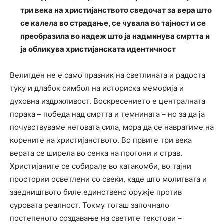
три века на христијанството сведочат за вера што
се калела во страдање, се чувала во тајност и се
преобразила во надеж што ја надминува смртта и
ја обликува христијанската идентичност
Велигден не е само празник на светлината и радоста
туку и длабок симбол на историска меморија и
духовна издржливост. Воскресението е централната
порака – победа над смртта и темнината – но за да ја
почувствуваме неговата сила, мора да се навратиме на
корените на христијанството. Во првите три века
верата се ширела во сенка на прогони и страв.
Христијаните се собирале во катакомби, во тајни
простории осветлени со свеќи, каде што молитвата и
заедништвото биле единствено оружје против
суровата реалност. Токму тогаш започнало
постепеното создавање на светите текстови –