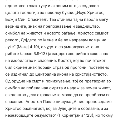
едноставен знак туку и акроним што ја содржел
целата теологија во неколку букви: „Исус Христос,
Божји Син, Спасител“. Таа станала тајна парола меѓу
верниците, знак на препознавање и заедништво,
симбол на животот и новото раѓање. Христос самиот
рекол: „Дојдете по Мене и ќе ве направам ловци на
луѓе“ (Матеј 4:19), а чудото со умножувањето на
рибите (Јован 6:9-13) ја зацврстило рибата како знак
на изобилство и спасение. Крстот, кој во почетокот
бил скриен знак поради страв од прогони, постепено
се издигнал до централна икона на христијанството.
Од орудие на смрт и понижување, тој се претворил во
симбол на победа над смртта и надеж за вечен живот,
сведоштво дека страдањето може да се преобрази во
спасение. Апостол Павле пишува: „А ние проповедаме
Христос распнатиот, кој за Јудејците е соблазна, а за
незнабошците безумство“ (1 Коринтјани 1:23), но токму