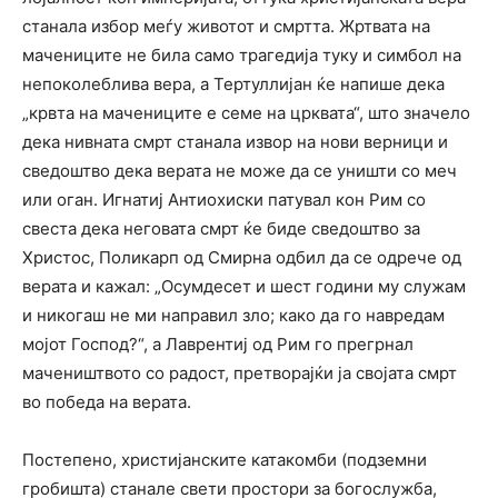
станала избор меѓу животот и смртта. Жртвата на
мачениците не била само трагедија туку и симбол на
непоколеблива вера, а Тертуллијан ќе напише дека
„крвта на мачениците е семе на црквата“, што значело
дека нивната смрт станала извор на нови верници и
сведоштво дека верата не може да се уништи со меч
или оган. Игнатиј Антиохиски патувал кон Рим со
свеста дека неговата смрт ќе биде сведоштво за
Христос, Поликарп од Смирна одбил да се одрече од
верата и кажал: „Осумдесет и шест години му служам
и никогаш не ми направил зло; како да го навредам
мојот Господ?“, а Лаврентиј од Рим го прегрнал
мачеништвото со радост, претворајќи ја својата смрт
во победа на верата.
Постепено, христијанските катакомби (подземни
гробишта) станале свети простори за богослужба,