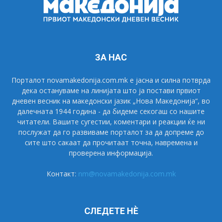
ЗА НАС
Порталот novamakedonija.com.mk е јасна и силна потврда
дека остануваме на линијата што ја постави првиот
дневен весник на македонски јазик „Нова Македонија“, во
далечната 1944 година - да бидеме секогаш со нашите
читатели. Вашите сугестии, коментари и реакции ќе ни
послужат да го развиваме порталот за да допреме до
сите што сакаат да прочитаат точна, навремена и
проверена информација.
Контакт:
nm@novamakedonija.com.mk
СЛЕДЕТЕ НÈ