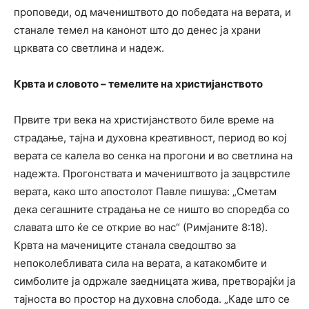
проповеди, од мачеништвото до победата на верата, и
станале темел на канонот што до денес ја храни
црквата со светлина и надеж.
Крвта и словото – темелите на христијанството
Првите три века на христијанството биле време на
страдање, тајна и духовна креативност, период во кој
верата се калела во сенка на прогони и во светлина на
надежта. Прогонствата и мачеништвото ја зацврстиле
верата, како што апостолот Павле пишува: „Сметам
дека сегашните страдања не се ништо во споредба со
славата што ќе се открие во нас“ (Римјаните 8:18).
Крвта на мачениците станала сведоштво за
непоколебливата сила на верата, а катакомбите и
симболите ја одржале заедницата жива, претворајќи ја
тајноста во простор на духовна слобода. „Каде што се