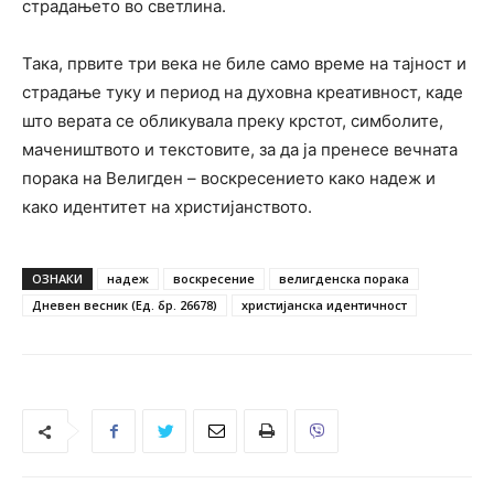
страдањето во светлина.
Така, првите три века не биле само време на тајност и
страдање туку и период на духовна креативност, каде
што верата се обликувала преку крстот, симболите,
мачеништвото и текстовите, за да ја пренесе вечната
порака на Велигден – воскресението како надеж и
како идентитет на христијанството.
ОЗНАКИ
надеж
воскресение
велигденска порака
Дневен весник (Ед. бр. 26678)
христијанска идентичност