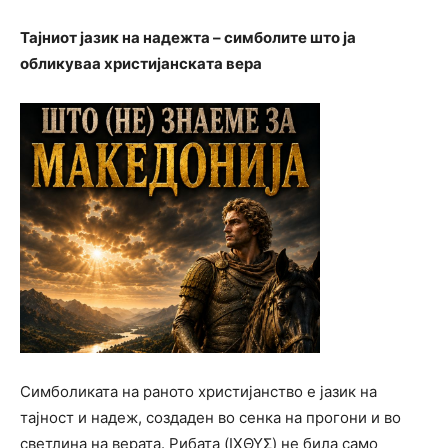
Тајниот јазик на надежта – симболите што ја
обликуваа христијанската вера
Симболиката на раното христијанство е јазик на
тајност и надеж, создаден во сенка на прогони и во
светлина на верата. Рибата (ΙΧΘΥΣ) не била само