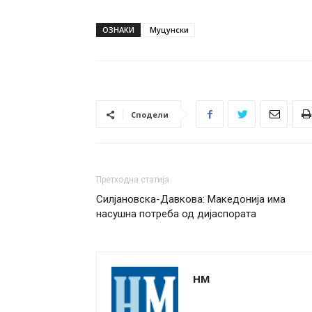
ОЗНАКИ
Муцунски
Сподели
Претходна статија
Силјановска-Давкова: Македонија има
насушна потреба од дијаспората
НМ