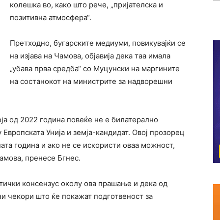
колешка во, како што рече, „пријателска и
позитивна атмосфера“.
Претходно, бугарските медиуми, повикувајќи се
на изјава на Чамова, објавија дека таа имала
„убава прва средба“ со Муцунски на маргините
на состанокот на министрите за надворешни
која од 2022 година повеќе не е билатерално
 Европската Унија и земја-кандидат. Овој прозорец
та година и ако не се искористи оваа можност,
Чамова, пренесе
Бгнес
.
тички консензус околу ова прашање и дека од
ни чекори што ќе покажат подготвеност за