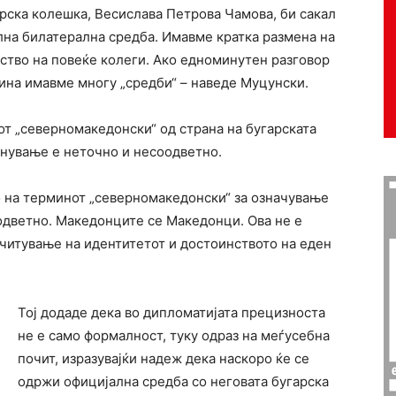
гарска колешка, Весислава Петрова Чамова, би сакал
лна билатерална средба. Имавме кратка размена на
уство на повеќе колеги. Ако едноминутен разговор
тина имавме многу „средби“ – наведе Муцунски.
от „северномакедонски“ од страна на бугарската
енување е неточно и несоодветно.
о на терминот „северномакедонски“ за означување
одветно. Македонците се Македонци. Ова не е
очитување на идентитетот и достоинството на еден
Тој додаде дека во дипломатијата прецизноста
не е само формалност, туку одраз на меѓусебна
почит, изразувајќи надеж дека наскоро ќе се
одржи официјална средба со неговата бугарска