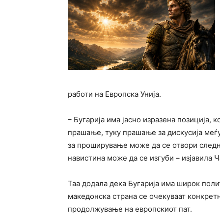
работи на
Европска Унија
.
– Бугарија има јасно изразена позиција, 
прашање, туку прашање за дискусија меѓу
за проширување може да се отвори следна
навистина може да се изгуби – изјавила 
Таа додала дека Бугарија има широк поли
македонска страна се очекуваат конкрет
продолжување на европскиот пат.