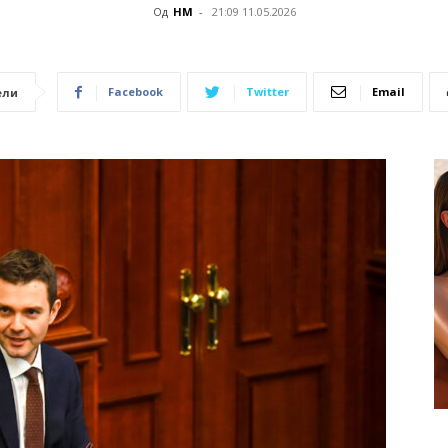
Од
НМ
-
21:09 11.05.2026
Facebook
Twitter
Email
ели