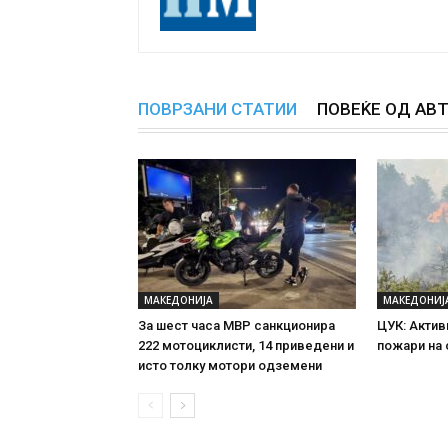
ПОВРЗАНИ СТАТИИ
ПОВЕЌЕ ОД АВ
МАКЕДОНИЈА
МАКЕДОНИЈ
За шест часа МВР санкционира
ЦУК: Актив
222 мотоциклисти, 14 приведени и
пожари на
исто толку мотори одземени