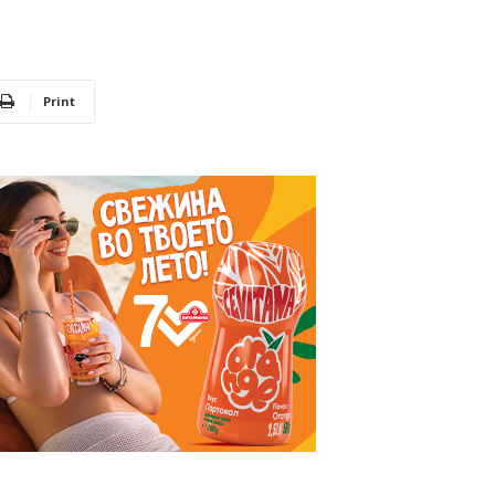
Print