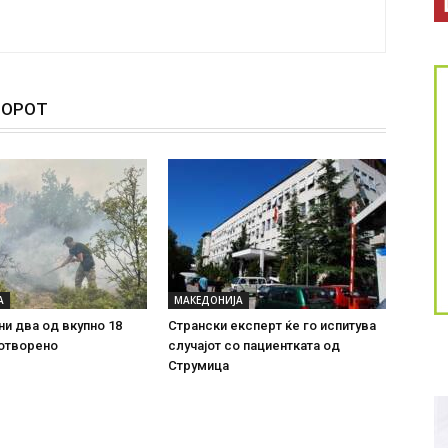
ТОРОТ
А
МАКЕДОНИЈА
ни два од вкупно 18
Странски експерт ќе го испитува
 отворено
случајот со пациентката од
Струмица