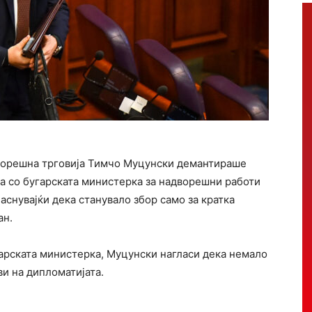
ворешна трговија
Тимчо Муцунски
демантираше
а со бугарската министерка за надворешни работи
ојаснувајќи дека станувало збор само за кратка
ан.
угарската министерка, Муцунски нагласи дека немало
и на дипломатијата.