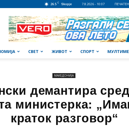
C
26.5
7.8.2026 - 10:07
ПЕЧАТЕН
Skopje
НОМИЈА
СВЕТ
ЖИВОТ
СПОРТ
МУЛТИМЕ
МАКЕДОНИЈА
нски демантира сред
та министерка: „Им
краток разговор“