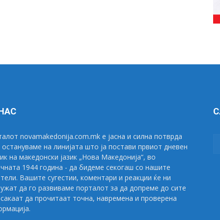
 НАС
С
алот novamakedonija.com.mk е јасна и силна потврда
 остануваме на линијата што ја постави првиот дневен
ик на македонски јазик „Нова Македонија“, во
чната 1944 година - да бидеме секогаш со нашите
тели. Вашите сугестии, коментари и реакции ќе ни
ужат да го развиваме порталот за да допреме до сите
сакаат да прочитаат точна, навремена и проверена
рмација.