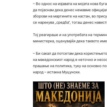
– Во однос на изјавата на мојата нова бу
да појаснам дека денес немавме официја
зборови на маргините на настан, во прис
се нарекува „средба“, тогаш денес навис
Тој реагираше и на употребата на термин
министерка, оценувајќи дека таквото им
– Би сакал да потсетам дека користењет
на македонскиот народ е неточно и несо
прашање на политика, туку на основно п
народ – истакна Муцунски.