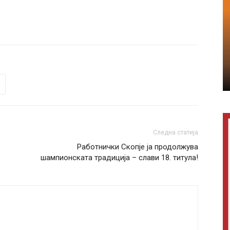
Следна статија
Работнички Скопје ја продолжува
шампионската традиција – слави 18. титула!