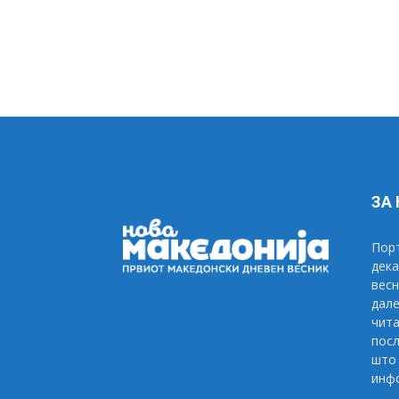
ЗА
Порт
дека
весн
дале
чита
посл
што 
инфо