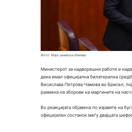
Фото: Маја Јаневска Илиева
Министерот за надворешни работи и над
дека имал официјална билатерална средб
Весислава Петрова Чамова
во
Брисел
, п
размена на зборови на маргините на наст
Во реакцијата објавена по изјавите на б
официјален состанок меѓу двајцата шефов