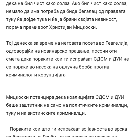
дека не бил чист како солза. Ако бил чист како солза,
немало да има потреба да биде бегалец од правдата,
туку ќе дојде тука и ќе ја брани својата невиност,
порача премиерот Христијан Мицкоски.
Тој денеска за време на неговата посета во Гевгелија,
одговорајќи на новинарско прашање, посочи оти
смета дека пораките кои ги испраќаат СДСМ и ДУИ не
се пораки во насока на одлучна борба против
криминалот и корупцијата.
Мицкоски потенцира дека коалицијата СДСМ и ДУИ
беше заштитник не само на политичките криминалци,
туку и на вистинските криминалци.
– Пораките кои што ги испраќаат во јавноста во врска
со бегството на Груби, не се пораки во насока на