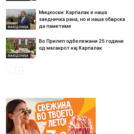
Мицкоски: Карпалак е наша
заедничка рана, но и наша обврска
да паметиме
МАКЕДОНИЈА
Во Прилеп одбележани 25 години
од масакрот кај Карпалак
МАКЕДОНИЈА