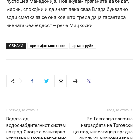
пустошеа Македонија. Повикувам граѓаните да бидат,
мирни, спокојни и да знаат дека оваа Влада буквално
води сметка за се она кое што треба да ја гарантира
нивната безбедност – рече Мицкоски.
ОЗНАКИ
христијан мицкоски
артан груби
Претходна статија
Следна статија
Водата од
Во Гевгелија започна
водоснабдителниот систем
изградбата на Трговски
на град Скопје е санитарно
центар, инвестиција вредна
исправна и може непречено
околу 20 милиони евра и