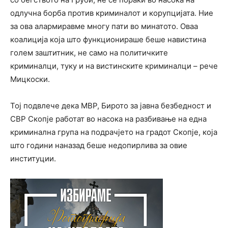
одлучна борба против криминалот и корупцијата. Ние
за ова алармиравме многу пати во минатото. Оваа
коалиција која што функционираше беше навистина
голем заштитник, не само на политичките
криминалци, туку и на вистинските криминалци – рече
Мицкоски.
Тој подвлече дека МВР, Бирото за јавна безбедност и
СВР Скопје работат во насока на разбивање на една
криминална група на подрачјето на градот Скопје, која
што години наназад беше недопирлива за овие
институции.