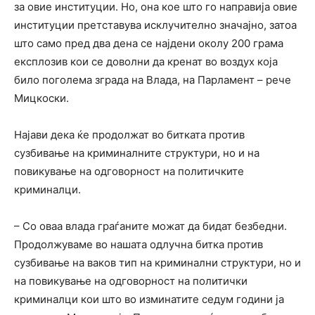
за овие институции. Но, она кое што го направија овие
институции претставува исклучително значајно, затоа
што само пред два дена се најдени околу 200 грама
експлозив кои се доволни да кренат во воздух која
било поголема зграда на Влада, на Парламент – рече
Мицкоски.
Најави дека ќе продолжат во битката против
сузбивање на криминалните структури, но и на
повикување на одговорност на политичките
криминалци.
– Со оваа влада граѓаните можат да бидат безбедни.
Продолжуваме во нашата одлучна битка против
сузбивање на ваков тип на криминални структури, но и
на повикување на одговорност на политички
криминалци кои што во изминатите седум години ја