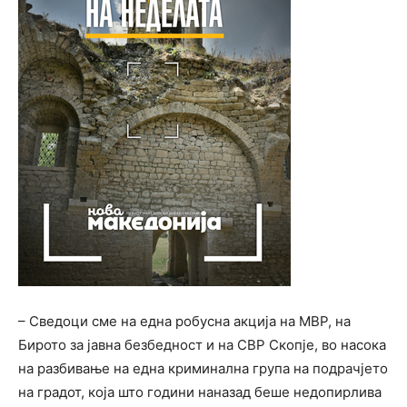
– Сведоци сме на една робусна акција на МВР, на
Бирото за јавна безбедност и на СВР Скопје, во насока
на разбивање на една криминална група на подрачјето
на градот, која што години наназад беше недопирлива