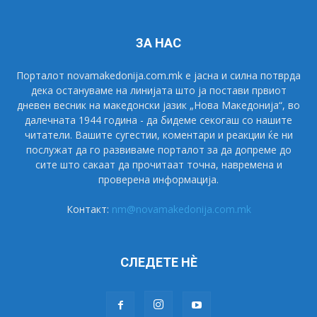
ЗА НАС
Порталот novamakedonija.com.mk е јасна и силна потврда
дека остануваме на линијата што ја постави првиот
дневен весник на македонски јазик „Нова Македонија“, во
далечната 1944 година - да бидеме секогаш со нашите
читатели. Вашите сугестии, коментари и реакции ќе ни
послужат да го развиваме порталот за да допреме до
сите што сакаат да прочитаат точна, навремена и
проверена информација.
Контакт:
nm@novamakedonija.com.mk
СЛЕДЕТЕ НÈ