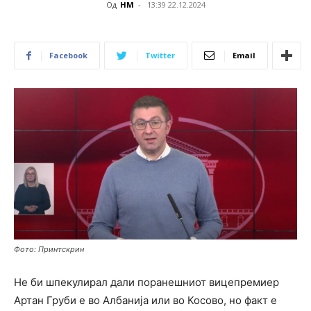
Од
НМ
-
13:39 22.12.2024
Facebook
Twitter
Email
Фото: Принтскрин
Не би шпекулирал дали поранешниот вицепремиер
Артан Груби е во Албанија или во Косово, но факт е