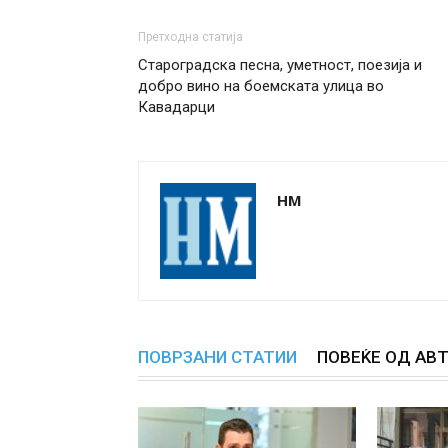
Претходна статија
Староградска песна, уметност, поезија и
добро вино на боемската улица во
Кавадарци
НМ
ПОВРЗАНИ СТАТИИ
ПОВЕЌЕ ОД АВ