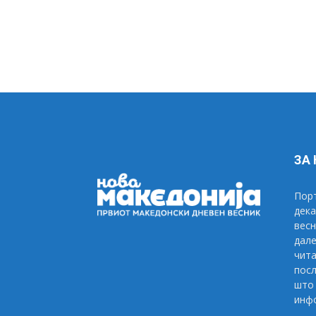
ЗА
Порт
дека
весн
дале
чита
посл
што 
инфо