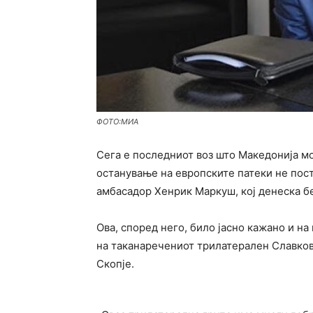
ФОТО:МИА
Сега е последниот воз што Македонија мо
останување на европските патеки не пост
амбасадор Хенрик Маркуш, кој денеска б
Ова, според него, било јасно кажано и н
на таканаречениот трилатерален Славков 
Скопје.