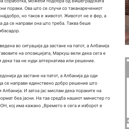
ра соработка, можеби подобра од Вишеградската
сни пораки. Ова што се случи со таканаречениот
јдобро, но таков е животот. Животот не е фер, а
а да се направи она што треба. Таква беше
мбасадор.
дена во ситуација да застане на патот, а Албанија
тавовите на опозицијата, Маркуш вели дека сега е
и дека таа не нуди алтернатива или решение.
донија да застане на патот, а Албанија да оди
 да се направи единствено добро решение што
 Албанија. И затоа јас мислам дека пораките на
ормат беа јасни. На таа средба нашиот министер го
ОН, кој има кажано „Времето е сега и изборот е