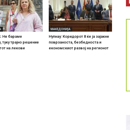
А
МАКЕДОНИЈА
: Не бараме
Нупнау: Коридорот 8 ќе ја зајакне
, туку трајно решение
поврзаноста, безбедноста и
гот на лекови
економскиот развој на регионот