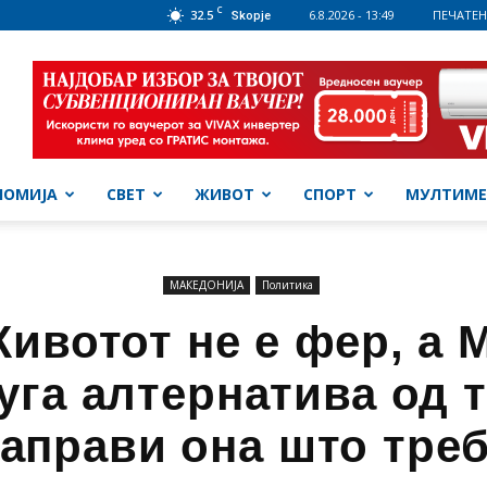
C
32.5
6.8.2026 - 13:49
ПЕЧАТЕН
Skopje
НОМИЈА
СВЕТ
ЖИВОТ
СПОРТ
МУЛТИМЕ
МАКЕДОНИЈА
Политика
ивотот не е фер, а 
уга алтернатива од т
аправи она што тре