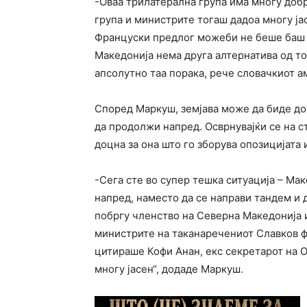
-Оваа трилатерална група има многу доб
група и министрите тогаш дадоа многу ја
Француски предлог можеби не беше баш на
Македонија нема друга алтернатива од то
апсолутно таа порака, рече словачкиот а
Според Маркуш, земјава може да биде дове
да продолжи напред. Осврнувајќи се на с
доцна за она што го зборува опозицијата 
-Сега сте во супер тешка ситуација – Маке
напред, наместо да се направи тандем и
побргу членство на Северна Македонија и
министрите на таканаречениот Славков ф
цитираше Кофи Анан, екс секретарот на О
многу јасен“, додаде Маркуш.