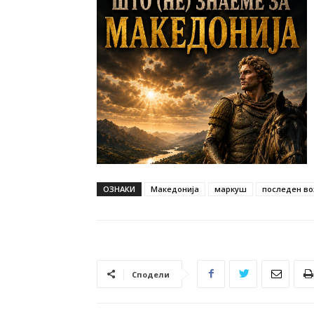
ОЗНАКИ
Македонија
маркуш
последен во
Сподели