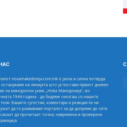
 НАС
С
алот novamakedonija.com.mk е јасна и силна потврда
 остануваме на линијата што ја постави првиот дневен
ик на македонски јазик „Нова Македонија“, во
чната 1944 година - да бидеме секогаш со нашите
тели. Вашите сугестии, коментари и реакции ќе ни
ужат да го развиваме порталот за да допреме до сите
сакаат да прочитаат точна, навремена и проверена
рмација.