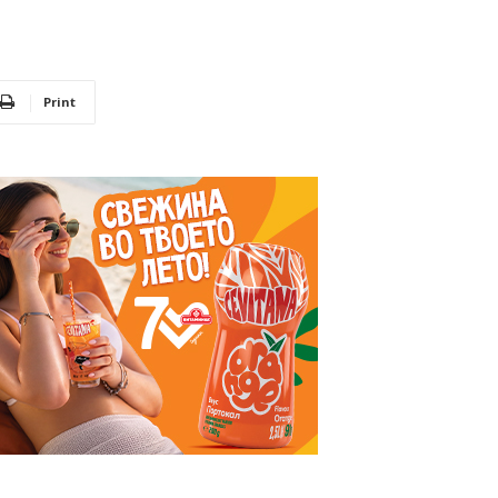
Print