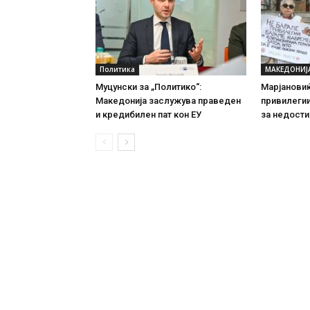
Политика
МАКЕДОНИЈ
Муцунски за „Политико“:
Марјановиќ
Македонија заслужува праведен
привилегии
и кредибилен пат кон ЕУ
за недости