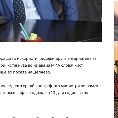
ра да го искористи, бидејќи друга алтернатива за
ои, истакнува во изјава за МИА словачкиот
еше во посета на Делчево.
а последната средба на тројцата министри во рамки
формат, која се одржа на 13 јули годинава во