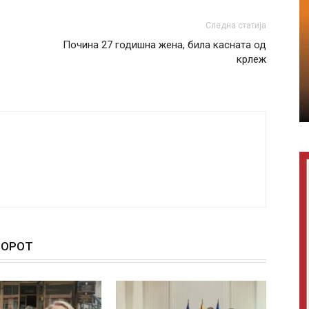
Следна статија
Почина 27 годишна жена, била касната од
крлеж
ТОРОТ