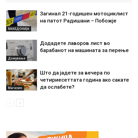
Загинал 21-годишен мотоциклист
на патот Радишани – Побожје
МАКЕДОНИЈА
Додадете лаворов лист во
барабанот на машината за перење
Домување
Што да јадете за вечера по
четириесеттата година ако сакате
да ослабете?
Магазин