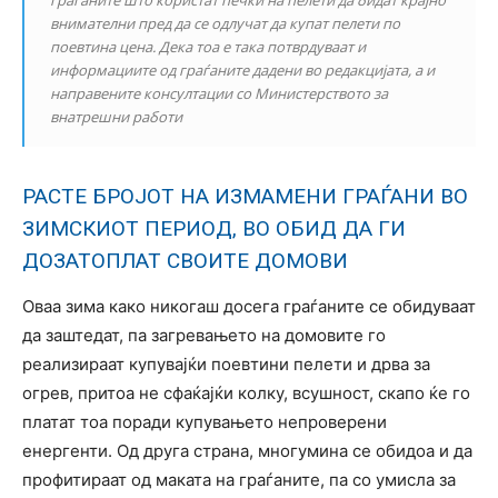
внимателни пред да се одлучат да купат пелети по
поевтина цена. Дека тоа е така потврдуваат и
информациите од граѓаните дадени во редакцијата, а и
направените консултации со Министерството за
внатрешни работи
РАСТЕ БРОЈОТ НА ИЗМАМЕНИ ГРАЃАНИ ВО
ЗИМСКИОТ ПЕРИОД, ВО ОБИД ДА ГИ
ДОЗАТОПЛАТ СВОИТЕ ДОМОВИ
Оваа зима како никогаш досега граѓаните се обидуваат
да заштедат, па загревањето на домовите го
реализираат купувајќи поевтини пелети и дрва за
огрев, притоа не сфаќајќи колку, всушност, скапо ќе го
платат тоа поради купувањето непроверени
енергенти. Од друга страна, многумина се обидоа и да
профитираат од маката на граѓаните, па со умисла за