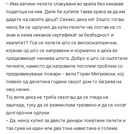
– Има евтини пелети спакувани во вреќа без никакви
податоци на нив. Дали би купиле таква храна за да им
дадете на своите деца? Секако дека не! Зошто тогаш
некој би се одлучил да купи пелети чиј состав не го
знае и нема никаков сертификат за безбедност и
квалитет? Тоа се пелети што се висококалорични,
којзнае од што се направени и нормално е дека ќе
предизвикаат некаква штета. Добро е што се оштетиле
печките, наместо да направеле поголем проблем со
предизвикување пожари – вели Горан Митревски, кој
повеќе од десетина години својот дом го загрева на
овој начин.
Тој вели дека не треба секогаш да се гледа на
заштеда, туку да се размислува трезвено и да се носат
долгорочни одлуки.
– Да, некој купил за двесте денари поевтини пелети и
таа сума на еден или два тона навистина е голема