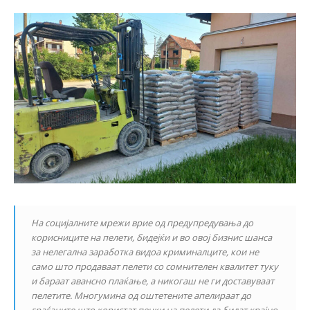
На социјалните мрежи врие од предупредувања до
корисниците на пелети, бидејќи и во овој бизнис шанса
за нелегална заработка видоа криминалците, кои не
само што продаваат пелети со сомнителен квалитет туку
и бараат авансно плаќање, а никогаш не ги доставуваат
пелетите. Многумина од оштетените апелираат до
граѓаните што користат печки на пелети да бидат крајно