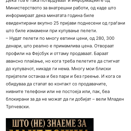
Дека тоа е така потврдуваат и информациите од
Министерството за внатрешни работи, од каде што
информираат дека минатата година биле
евидентирани вкупно 25 пријави поднесени од граѓани
што биле измамени при купување пелети.
– Нудат пелети по многу евтини цени, од 280, 300
денари, што реално е примамлива цена. Отвораат
профили на Фејсбук и оттаму продаваат. Бараат
авансно плаќање, но кога треба пелетите да стигнат
до купувачот, никаде ги нема. Многу мои блиски
пријатели останаа и без пари и без греење. И кога се
обидуваа да стапат во контакт со продавачите,
нивните телефони или не постоеја или, пак, беа
блокирани за да не можат да ги добијат – вели Младен
Трпчевски.