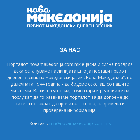
ЗА НАС
Порталот novamakedonija.com.mk е јасна и силна потврда
дека остануваме на линијата што ја постави првиот
дневен весник на македонски јазик „Нова Македонија“, во
далечната 1944 година - да бидеме секогаш со нашите
читатели. Вашите сугестии, коментари и реакции ќе ни
послужат да го развиваме порталот за да допреме до
сите што сакаат да прочитаат точна, навремена и
проверена информација.
Контакт:
nm@novamakedonija.com.mk