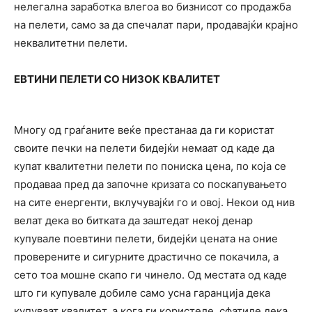
нелегална заработка влегоа во бизнисот со продажба
на пелети, само за да спечалат пари, продавајќи крајно
неквалитетни пелети.
ЕВТИНИ ПЕЛЕТИ СО НИЗОК КВАЛИТЕТ
Многу од граѓаните веќе престанаа да ги користат
своите печки на пелети бидејќи немаат од каде да
купат квалитетни пелети по пониска цена, по која се
продаваа пред да започне кризата со поскапувањето
на сите енергенти, вклучувајќи го и овој. Некои од нив
велат дека во битката да заштедат некој денар
купувале поевтини пелети, бидејќи цената на оние
проверените и сигурните драстично се покачила, а
сето тоа мошне скапо ги чинело. Од местата од каде
што ги купувале добиле само усна гаранција дека
купуваат квалитет, а кога ги користеле, сфатиле дека