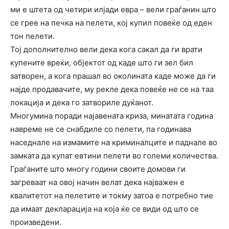
ми е штета од четири илјади евра – вели граѓанин што
се грее на печка на пелети, кој купил повеќе од еден
тон пелети.
Тој дополнително вели дека кога сакал да ги врати
купените вреќи, објектот од каде што ги зел бил
затворен, а кога прашал во околината каде може да ги
најде продавачите, му рекле дека повеќе не се на таа
локација и дека го затвориле дуќанот.
Многумина поради најавената криза, минатата година
навреме не се снабдиле со пелети, па годинава
наседнале на измамите на криминалците и паднале во
замката да купат евтини пелети во големи количества.
Граѓаните што многу години своите домови ги
загреваат на овој начин велат дека најважен е
квалитетот на пелетите и токму затоа е потребно тие
да имаат декларација на која ќе се види од што се
произведени.