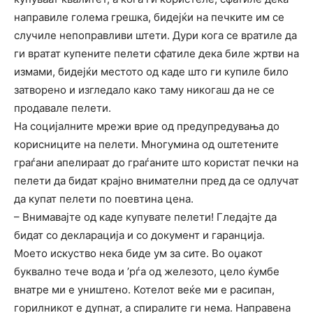
направиле голема грешка, бидејќи на печките им се
случиле непоправливи штети. Дури кога се вратиле да
ги вратат купените пелети сфатиле дека биле жртви на
измами, бидејќи местото од каде што ги купиле било
затворено и изгледало како таму никогаш да не се
продавале пелети.
На социјалните мрежи врие од предупредувања до
корисниците на пелети. Многумина од оштетените
граѓани апелираат до граѓаните што користат печки на
пелети да бидат крајно внимателни пред да се одлучат
да купат пелети по поевтина цена.
– Внимавајте од каде купувате пелети! Гледајте да
бидат со декларација и со документ и гаранција.
Моето искуство нека биде ум за сите. Во оџакот
буквално тече вода и ’рѓа од железото, цело ќумбе
внатре ми е уништено. Котелот веќе ми е расипан,
горилникот е дупнат, а спиралите ги нема. Направена