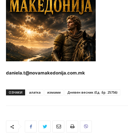
daniela.t@novamakedonija.com.mk
ОЗНАКИ
алатка
измами
Дневен весник (Ед. бр. 25756)