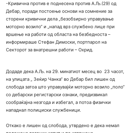
-Кривична против е поднесена против А.Љ.(29) од
Дебар, поради постоење основи на сомнение за
сторени кривични дела „безобѕирно управување
моторно возило“ и „напад врз службено лице при
вршење на работи од областа на безбедноста –
информираше Стефан Димоски, портпарол на
Секторот за внатрешни работи – Охрид.
Додаде дека А.Љ. на 29. минатиот месец во 23 часот,
на улицата „ Зеќир Чанка“ во Дебар бил лишен од
слобода затоа што управувајќи моторно возило „поло“
со дебарски регистарски ознаки, предизвикал
сообраќајна незгода и избегал, а потоа физички
нападнал полициски службеници.
Откако е лишен од слобода, утврдено е дека немал