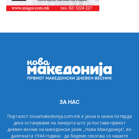
ЗА НАС
Порталот novamakedonija.com.mk е јасна и силна потврда
дека остануваме на линијата што ја постави првиот
дневен весник на македонски јазик „Нова Македонија“, во
далечната 1944 година - да бидеме секогаш со нашите