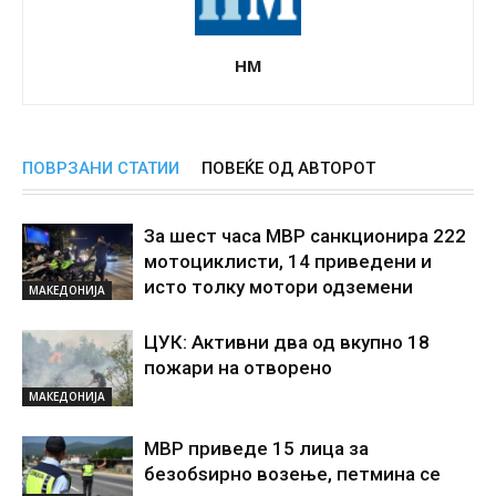
НМ
ПОВРЗАНИ СТАТИИ
ПОВЕЌЕ ОД АВТОРОТ
За шест часа МВР санкционира 222
мотоциклисти, 14 приведени и
исто толку мотори одземени
МАКЕДОНИЈА
ЦУК: Активни два од вкупно 18
пожари на отворено
МАКЕДОНИЈА
МВР приведе 15 лица за
безобѕирно возење, петмина се