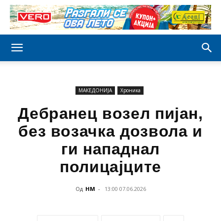
МАКЕДОНИЈА
Хроника
Дебранец возел пијан,
без возачка дозвола и
ги нападнал
полицајците
Од
НМ
-
13:00 07.06.2026