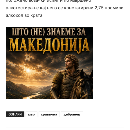
положено возачки испит и по извршено
алкотестирање кај него се констатирани 2,75 промили
алкохол во крвта.
ОЗНАКИ
мвр
кривична
дебранец