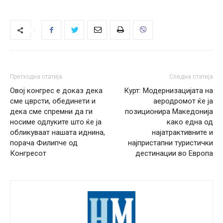
Претходна статија
Следна статија
Овој конгрес е доказ дека
Курт: Модернизацијата на
сме цврсти, обединети и
аеродромот ќе ја
дека сме спремни да ги
позиционира Македонија
носиме одлуките што ќе ја
како една од
обликуваат нашата иднина,
најатрактивните и
порача Филипче од
најпристапни туристички
Конгресот
дестинации во Европа