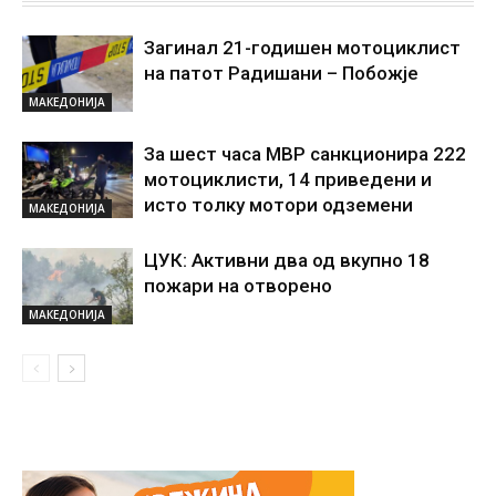
Загинал 21-годишен мотоциклист
на патот Радишани – Побожје
МАКЕДОНИЈА
За шест часа МВР санкционира 222
мотоциклисти, 14 приведени и
исто толку мотори одземени
МАКЕДОНИЈА
ЦУК: Активни два од вкупно 18
пожари на отворено
МАКЕДОНИЈА