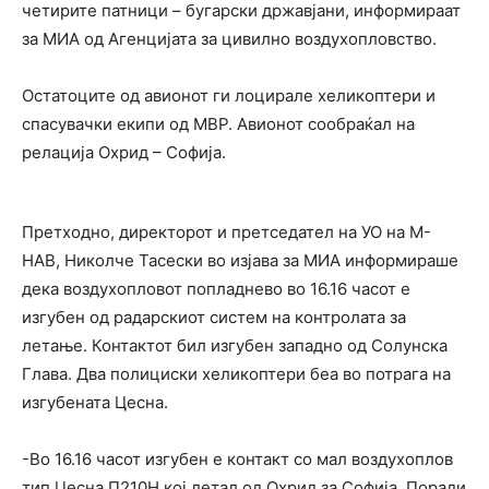
четирите патници – бугарски државјани, информираат
за МИА од Агенцијата за цивилно воздухопловство.
Остатоците од авионот ги лоцирале хеликоптери и
спасувачки екипи од МВР. Авионот сообраќал на
релација Охрид – Софија.
Претходно, директорот и претседател на УО на М-
НАВ, Николче Тасески во изјава за МИА информираше
дека воздухопловот попладнево во 16.16 часот е
изгубен од радарскиот систем на контролата за
летање. Контактот бил изгубен западно од Солунска
Глава. Два полициски хеликоптери беа во потрага на
изгубената Цесна.
-Во 16.16 часот изгубен е контакт со мал воздухоплов
тип Цесна П210Н кој летал од Охрид за Софија. Поради