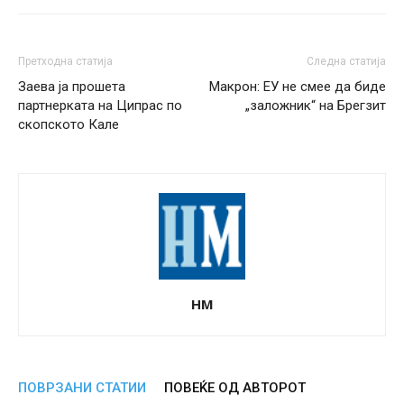
Претходна статија
Следна статија
Заева ја прошета
Макрон: ЕУ не смее да биде
партнерката на Ципрас по
„заложник“ на Брегзит
скопското Кале
НМ
ПОВРЗАНИ СТАТИИ
ПОВЕЌЕ ОД АВТОРОТ