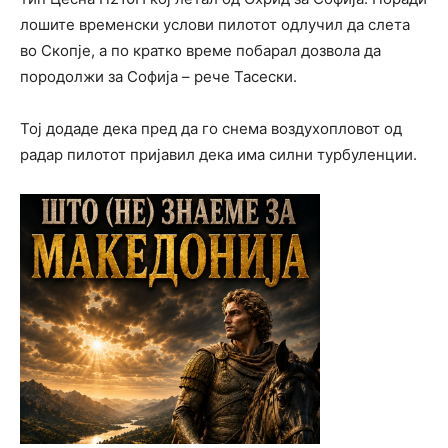
лошите временски услови пилотот одлучил да слета
во Скопје, а по кратко време побарал дозвола да
породолжи за Софија – рече Тасески.
Тој додаде дека пред да го снема воздухопловот од
радар пилотот пријавил дека има силни турбуленции.