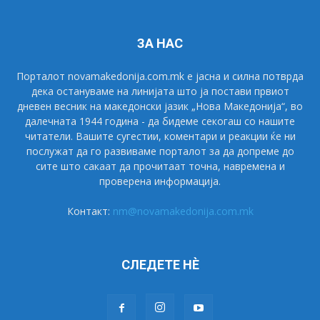
ЗА НАС
Порталот novamakedonija.com.mk е јасна и силна потврда
дека остануваме на линијата што ја постави првиот
дневен весник на македонски јазик „Нова Македонија“, во
далечната 1944 година - да бидеме секогаш со нашите
читатели. Вашите сугестии, коментари и реакции ќе ни
послужат да го развиваме порталот за да допреме до
сите што сакаат да прочитаат точна, навремена и
проверена информација.
Контакт:
nm@novamakedonija.com.mk
СЛЕДЕТЕ НÈ