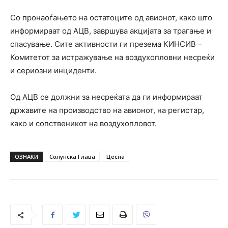
Со пронаоѓањето на остатоците од авионот, како што
информираат од АЦВ, завршува акцијата за трагање и
спасување. Сите активности ги презема КИНСИВ –
Комитетот за истражување на воздухопловни несреќи
и сериозни инциденти.
Од АЦВ се должни за несреќата да ги информираат
државите на производство на авионот, на регистар,
како и сопственикот на воздухопловот.
ОЗНАКИ
Солунска Глава
Цесна