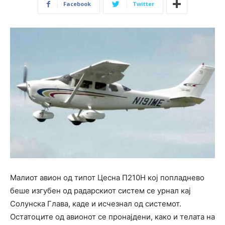
Facebook
Twitter
Малиот авион од типот Цесна П210Н кој попладнево
беше изгубен од радарскиот систем се урнал кај
Солунска Глава, каде и исчезнал од системот.
Остатоците од авионот се пронајдени, како и телата на