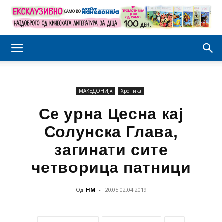
МАКЕДОНИЈА
Хроника
Се урна Цесна кај
Солунска Глава,
загинати сите
четворица патници
Од
НМ
-
20:05 02.04.2019