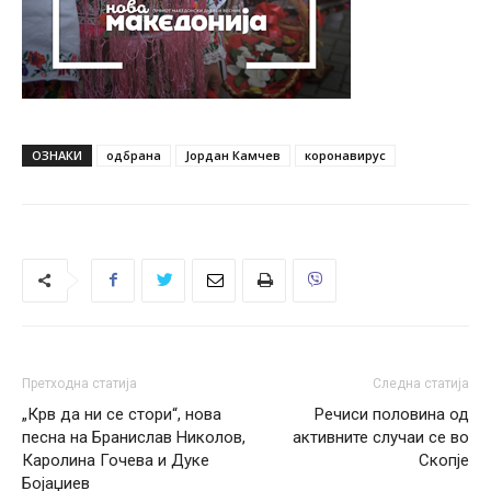
ОЗНАКИ
одбрана
Јордан Камчев
коронавирус
Претходна статија
Следна статија
„Крв да ни се стори“, нова
Речиси половина од
песна на Бранислав Николов,
активните случаи се во
Каролина Гочева и Дуке
Скопје
Бојаџиев