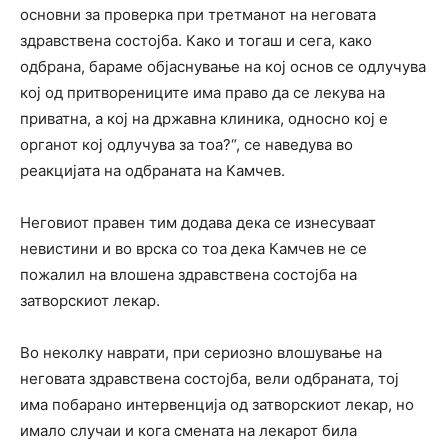
основни за проверка при третманот на неговата
здравствена состојба. Како и тогаш и сега, како
одбрана, бараме објаснување на кој основ се одлучува
кој од притворениците има право да се лекува на
приватна, а кој на државна клиника, односно кој е
органот кој одлучува за тоа?“, се наведува во
реакцијата на одбраната на Камчев.
Неговиот правен тим додава дека се изнесуваат
невистини и во врска со тоа дека Камчев не се
пожалил на влошена здравствена состојба на
затворскиот лекар.
Во неколку наврати, при сериозно влошување на
неговата здравствена состојба, вели одбраната, тој
има побарано интервенција од затворскиот лекар, но
имало случаи и кога смената на лекарот била