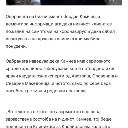
Одбраната на бизнисменот Јордан Камчев ја
демантира информацијата дека нивниот клиент се
пожалил на симптоми на коронавирус и дека одбил
испитувања на државна клиника кои му биле
понудени.
Одбраната наведува дека Камчев има сериозното
срцево хронично заболување кое е потврдено и од
врвни кардиолози експерти од Австрија, Словенија и
Северна Македонија, и истото, само по себе бара
посебен третман и редовни прегледи.
„Во текот на летото, по алармантно влошена
здравствена состојба на г-динот Камчев, тој беше
пренесен на Клиниката за Кардиологија каде што