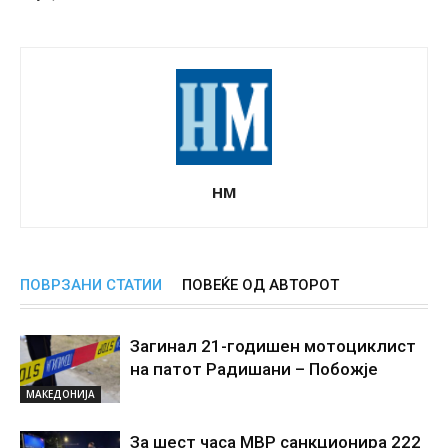
НМ
ПОВРЗАНИ СТАТИИ
ПОВЕЌЕ ОД АВТОРОТ
Загинал 21-годишен мотоциклист
на патот Радишани – Побожје
МАКЕДОНИЈА
За шест часа МВР санкционира 222