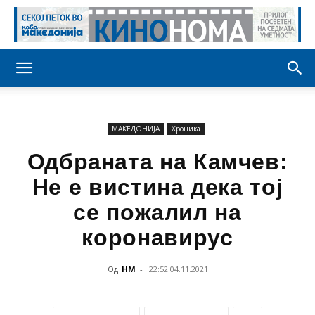
МАКЕДОНИЈА
Хроника
Одбраната на Камчев:
Не e вистина дека тој
се пожалил на
коронавирус
Од
НМ
-
22:52 04.11.2021