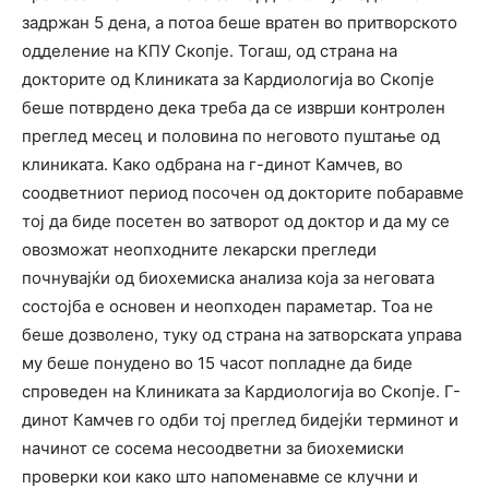
задржан 5 дена, а потоа беше вратен во притворското
одделение на КПУ Скопје. Тогаш, од страна на
докторите од Клиниката за Кардиологија во Скопје
беше потврдено дека треба да се изврши контролен
преглед месец и половина по неговото пуштање од
клиниката. Како одбрана на г-динот Камчев, во
соодветниот период посочен од докторите побаравме
тој да биде посетен во затворот од доктор и да му се
овозможат неопходните лекарски прегледи
почнувајќи од биохемиска анализа која за неговата
состојба е основен и неопходен параметар. Тоа не
беше дозволено, туку од страна на затворската управа
му беше понудено во 15 часот попладне да биде
спроведен на Клиниката за Кардиологија во Скопје. Г-
динот Камчев го одби тој преглед бидејќи терминот и
начинот се сосема несоодветни за биохемиски
проверки кои како што напоменавме се клучни и