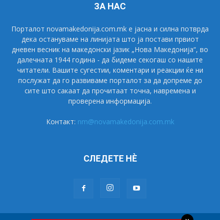
ЗА НАС
Порталот novamakedonija.com.mk е јасна и силна потврда
дека остануваме на линијата што ја постави првиот
дневен весник на македонски јазик „Нова Македонија“, во
далечната 1944 година - да бидеме секогаш со нашите
читатели. Вашите сугестии, коментари и реакции ќе ни
послужат да го развиваме порталот за да допреме до
сите што сакаат да прочитаат точна, навремена и
проверена информација.
Контакт:
nm@novamakedonija.com.mk
СЛЕДЕТЕ НÈ