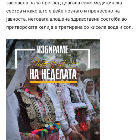
завршена па за преглед доаѓала само медицинска
сестра и како што е веќе познато и пренесено на
јавноста, неговата влошена здравствена состојба во
притворската ќелија е третирана со кисела вода и сол.