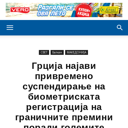
СВЕТ
Балкан
МАКЕДОНИЈА
Грција најави
привремено
суспендирање на
биометриската
регистрација на
граничните премини
поради големите