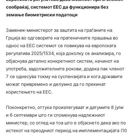
сообраќај, системот ЕЕС да функционира без
земање биометриски податоци
Заменик-министерот за заштита на граѓаните на
Грција во одговорите на пратеничките прашања во
однос на ЕЕС системот се повикува на европската
регулатива 2025/1534, која доколку се анализира, го
објаснува детално конкретниот систем, начинот на
употреба, задолжителните рокови, додека пак членот
7 се однесува токму на суспензијата и кога државите
можат привремено и делумно да го прекинат
користењето на ЕЕС.
Поконкретно, оттука произлегуваат и датумите 8 јули
и 6 септември што ги споменува надлежниот
министер, со оглед на тоа што е објаснето дека ако по
истекот на преодниот период на имплементацијата (10