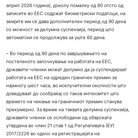
април 2026 година), доколу помалку од 80 отсто од
записите во ЕЕС содржат биометриски податоци, на
земјите им се дава дополнителен период од 90 дена
со можност за делумна суспензија, период што
автоматски се продолжува за уште 60 дена.
– Во период од 90 дена по завршувањето на
постепеното започнување на работата на ЕЕС,
државите-членки можат делумно да ја суспендираат
работата на ЕЕС на одреден граничен премин за
најмногу шест часа, во исклучителни околности што
доведуваат до сообраќај со таков интензитет што
времето на чекање на граничниот премин станува
прекумерно. За време на таквата делумна суспензија,
државите членки се ослободени од обврската
утврдена во член 21 став 1 од Регулативата (ЕУ)
2017/2226 во однос на регистрацијата на