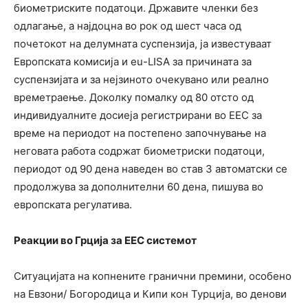
биометриските податоци. Државите членки без
одлагање, а најдоцна во рок од шест часа од
почетокот на делумната суспензија, ја известуваат
Европската комисија и eu-LISA за причината за
суспензијата и за нејзиното очекувано или реално
времетраење. Доколку помалку од 80 отсто од
индивидуалните досиеја регистрирани во ЕЕС за
време на периодот на постепено започнување на
неговата работа содржат биометриски податоци,
периодот од 90 дена наведен во став 3 автоматски се
продолжува за дополнителни 60 дена, пишува во
европската регулатива.
Реакции во Грција за ЕЕС системот
Ситуацијата на копнените гранични премини, особено
на Евзони/ Богородица и Кипи кон Турција, во денови