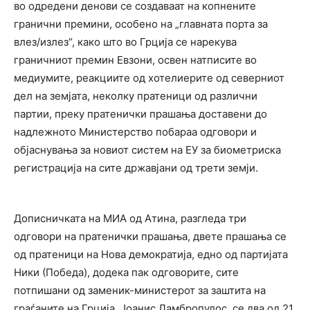
во одредени денови се создаваат на копнените
гранични премини, особено на „главната порта за
влез/излез“, како што во Грција се нарекува
граничниот премин Евзони, освен натписите во
медиумите, реакциите од хотелиерите од северниот
дел на земјата, неколку пратеници од различни
партии, преку пратенички прашања доставени до
надлежното Министерство побараа одговори и
објаснувања за новиот систем на ЕУ за биометриска
регистрација на сите државјани од трети земји.
Дописничката на МИА од Атина, разгледа три
одговори на пратенички прашања, двете прашања се
од пратеници на Нова демократија, едно од партијата
Ники (Победа), додека пак одговорите, сите
потпишани од заменик-министерот за заштита на
граѓаните на Грција, Јоанис Ламбропулос, се два од 21