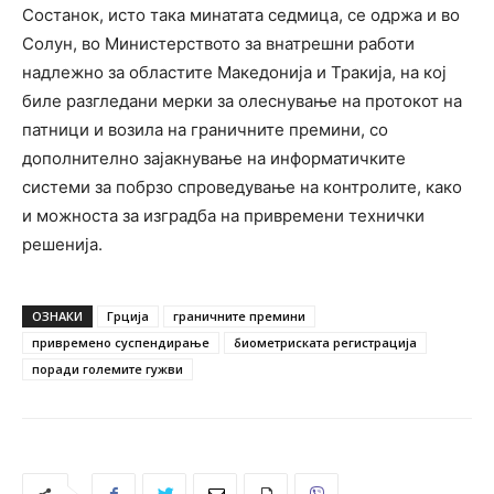
Состанок, исто така минатата седмица, се одржа и во
Солун, во Министерството за внатрешни работи
надлежно за областите Македонија и Тракија, на кој
биле разгледани мерки за олеснување на протокот на
патници и возила на граничните премини, со
дополнително зајакнување на информатичките
системи за побрзо спроведување на контролите, како
и можноста за изградба на привремени технички
решенија.
ОЗНАКИ
Грција
граничните премини
привремено суспендирање
биометриската регистрација
поради големите гужви