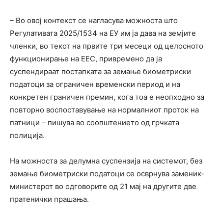
– Во овој контекст се нагласува можноста што
Регулативата 2025/1534 на ЕУ им ја дава на земјите
членки, во текот на првите три месеци од целосното
функционирање на ЕЕС, привремено да ја
суспендираат постапката за земање биометриски
податоци за ограничен временски период и на
конкретен граничен премин, кога тоа е неопходно за
повторно воспоставување на нормалниот проток на
патници – пишува во соопштението од грчката
полиција.
На можноста за делумна суспензија на системот, без
земање биометриски податоци се осврнува заменик-
министерот во одговорите од 21 мај на другите две
пратенички прашања.