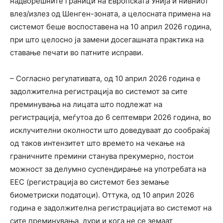
надворешните граници на Европската Унија и нивниот
влез/излез од Шенген-зоната, a целосната примена на
системот беше воспоставена на 10 април 2026 година,
при што целосно ја замени досегашната практика на
ставање печати во патните исправи.
– Согласно регулативата, од 10 април 2026 година е
задолжителна регистрација во системот за сите
преминувања на лицата што подлежат на
регистрација, меѓутоа до 6 септември 2026 година, во
исклучителни околности што доведуваат до сообраќај
од таков интензитет што времето на чекање на
граничните премини станува прекумерно, постои
можност за делумно суспендирање на употребата на
ЕЕС (регистрација во системот без земање
биометриски податоци). Оттука, од 10 април 2026
година е задолжителна регистрацијата во системот на
сите преминувања, дури и кога не се земаат