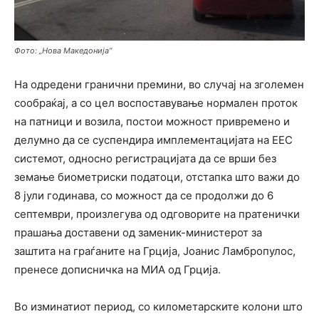
Фото: „Нова Македонија“
На одредени гранични премини, во случај на зголемен
сообраќај, а со цел воспоставување нормален проток
на патници и возила, постои можност привремено и
делумно да се суспендира имплементацијата на ЕЕС
системот, односно регистрацијата да се врши без
земање биометриски податоци, отстапка што важи до
8 јули годинава, со можност да се продолжи до 6
септември, произлегува од одговорите на пратенички
прашања доставени од заменик-министерот за
заштита на граѓаните на Грција, Јоанис Ламбропулос,
пренесе дописничка на МИА од Грција.
Во изминатиот период, со километарските колони што