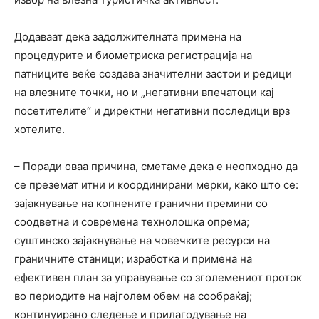
Додаваат дека задолжителната примена на
процедурите и биометриска регистрација на
патниците веќе создава значителни застои и редици
на влезните точки, но и „негативни впечатоци кај
посетителите“ и директни негативни последици врз
хотелите.
– Поради оваа причина, сметаме дека е неопходно да
се преземат итни и координирани мерки, како што се:
зајакнување на копнените гранични премини со
соодветна и современа технолошка опрема;
суштинско зајакнување на човечките ресурси на
граничните станици; изработка и примена на
ефективен план за управување со зголемениот проток
во периодите на најголем обем на сообраќај;
континуирано следење и прилагодување на