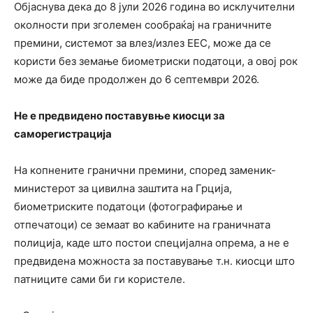
Објаснува дека до 8 јули 2026 година во исклучителни
околности при зголемен сообраќај на граничните
премини, системот за влез/излез ЕЕС, може да се
користи без земање биометриски податоци, а овој рок
може да биде продолжен до 6 септември 2026.
Не е предвидено поставувње киосци за
саморегистрација
На копнените гранични премини, според заменик-
министерот за цивилна заштита на Грција,
биометриските податоци (фотографирање и
отпечатоци) се земаат во кабините на граничната
полиција, каде што постои специјална опрема, а не е
предвидена можноста за поставување т.н. киосци што
патниците сами би ги користеле.