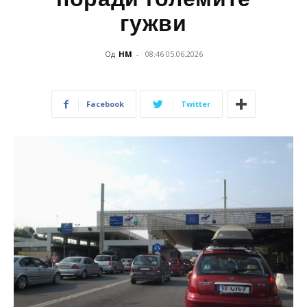
гужви
Од
НМ
-
08:46 05.06.2026
Facebook
Twitter