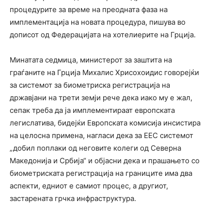
процедурите за време на преодната фаза на
имплементација на новата процедура, пишува во
дописот од Федерацијата на хотелиерите на Грција.
Минатата седмица, министерот за заштита на
граѓаните на Грција Михалис Хрисохоидис говорејќи
за системот за биометриска регистрација на
државјани на трети земји рече дека иако му е жал,
сепак треба да ја имплементираат европската
легислатива, бидејќи Европската комисија инсистира
на целосна примена, нагласи дека за ЕЕС системот
„добил поплаки од неговите колеги од Северна
Македонија и Србија“ и објасни дека и прашањето со
биометриската регистрација на границите има два
аспекти, едниот е самиот процес, а другиот,
застарената грчка инфраструктура.