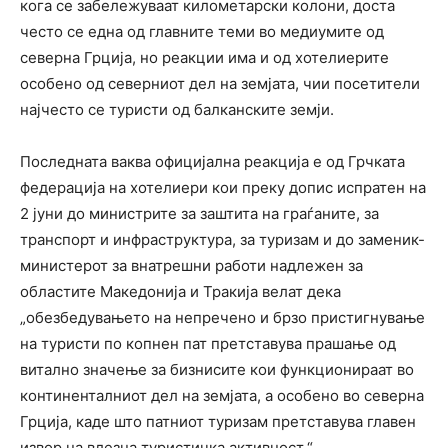
кога се забележуваат километарски колони, доста
често се една од главните теми во медиумите од
северна Грција, но реакции има и од хотелиерите
особено од северниот дел на земјата, чии посетители
најчесто се туристи од балканските земји.
Последната ваква официјална реакција е од Грчката
федерација на хотелиери кои преку допис испратен на
2 јуни до министрите за заштита на граѓаните, за
транспорт и инфраструктура, за туризам и до заменик-
министерот за внатрешни работи надлежен за
областите Македонија и Тракија велат дека
„обезбедувањето на непречено и брзо пристигнување
на туристи по копнен пат претставува прашање од
витално значење за бизнисите кои функционираат во
континенталниот дел на земјата, а особено во северна
Грција, каде што патниот туризам претставува главен
извор на влезна туристичка активност.“