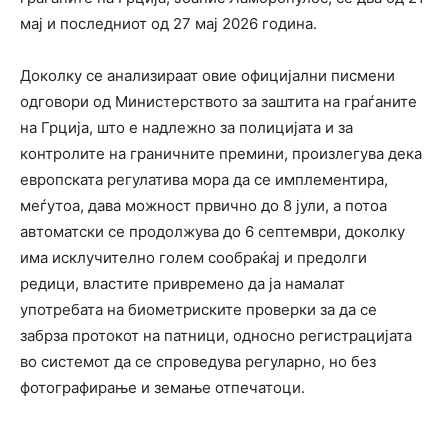
мај и последниот од 27 мај 2026 година.
Доколку се анализираат овие официјални писмени
одговори од Министерството за заштита на граѓаните
на Грција, што е надлежно за полицијата и за
контролите на граничните премини, произлегува дека
европската регулатива мора да се имплементира,
меѓутоа, дава можност првично до 8 јули, а потоа
автоматски се продолжува до 6 септември, доколку
има исклучително голем сообраќај и предолги
редици, властите привремено да ја намалат
употребата на биометриските проверки за да се
забрза протокот на патници, односно регистрацијата
во системот да се спроведува регуларно, но без
фотографирање и земање отпечатоци.