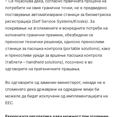
– Се појаснува дека, согласно првичната процена на
потребите на овие гранични точки, не е предвидено
поставување автоматизирани станици за биометриска
регистрација (Self Service Systems/Kiosks). За
покривање на зголемените и вонредните потреби на
копнените гранични премини, обезбедени се
преносни технички решенија, односно преносливи
станици за пасошка контрола (portable solutions), како
и преносливи уреди за вршење пасошка контрола
(таблети – handheld solutions), посочено е во
одговорите на пратеничките прашања.
Во одговорите од заменик-министерот, никаде не е
споменато дека државјани на одредени земји би
можеле да бидат исклучени од имплементацијата на
ЕЕС.
Европската регулатива дава можност при зголемен