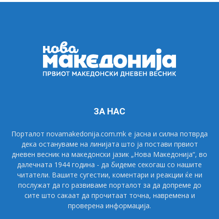
ЗА НАС
Порталот novamakedonija.com.mk е јасна и силна потврда
дека остануваме на линијата што ја постави првиот
дневен весник на македонски јазик „Нова Македонија“, во
далечната 1944 година - да бидеме секогаш со нашите
читатели. Вашите сугестии, коментари и реакции ќе ни
послужат да го развиваме порталот за да допреме до
сите што сакаат да прочитаат точна, навремена и
проверена информација.