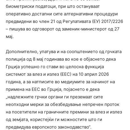
биометриски податоци, при што остануваат
оперативно достапни сите алтернативни процедури
предвидени во член 21 од Регулативата (ЕУ) 2017/2226
– пишува во одговорот од заменик-министерот од 27
мај.
Дополнително, упатува и на соопштението од грчката
полиција од 8 мај годинава во кое е објаснето дека
Грција успешно го стави во целосна функција
системот за влез и излез (ЕЕС) на 10 април 2026
година, а за натписите во медиумите за начинот на
примена на ЕЕС во Грција, појаснето е дека
„надлежните грчки органи ги преземаат сите
неопходни мерки за обезбедување непречен проток
на посетители на граничните премини за влез и излез
од земјата, користејќи ги можностите што ги
предвидува европското законодавство“.