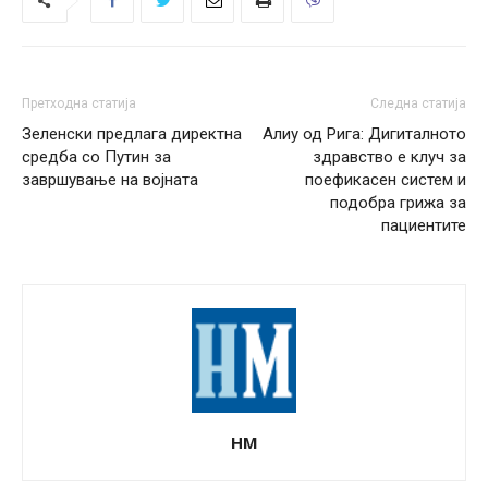
Претходна статија
Следна статија
Зеленски предлага директна
Алиу од Рига: Дигиталното
средба со Путин за
здравство е клуч за
завршување на војната
поефикасен систем и
подобра грижа за
пациентите
НМ