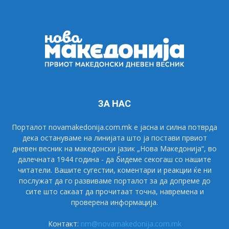
ЗА НАС
Порталот novamakedonija.com.mk е јасна и силна потврда
дека остануваме на линијата што ја постави првиот
дневен весник на македонски јазик „Нова Македонија“, во
далечната 1944 година - да бидеме секогаш со нашите
читатели. Вашите сугестии, коментари и реакции ќе ни
послужат да го развиваме порталот за да допреме до
сите што сакаат да прочитаат точна, навремена и
проверена информација.
Контакт:
nm@novamakedonija.com.mk