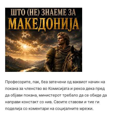
Професорите, пак, беа затечени од ваквиот начин на
покана за членство во Комисијата и рекоа дека пред
да објави покана, министерот требало да се обиде да
направи констакт со нив. Своите ставови и тие ги
поделија со коментари на социјалните мрежи.