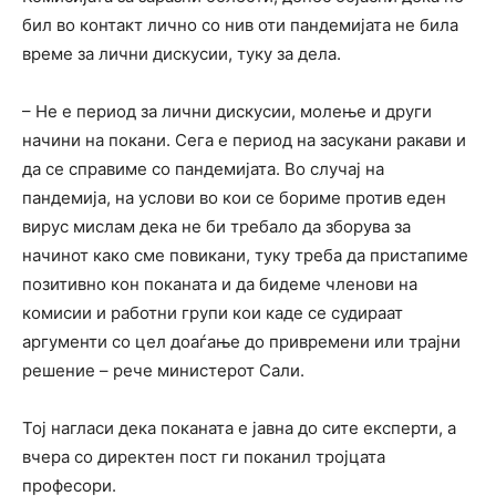
бил во контакт лично со нив оти пандемијата не била
време за лични дискусии, туку за дела.
– Не е период за лични дискусии, молење и други
начини на покани. Сега е период на засукани ракави и
да се справиме со пандемијата. Во случај на
пандемија, на услови во кои се бориме против еден
вирус мислам дека не би требало да зборува за
начинот како сме повикани, туку треба да пристапиме
позитивно кон поканата и да бидеме членови на
комисии и работни групи кои каде се судираат
аргументи со цел доаѓање до привремени или трајни
решение – рече министерот Сали.
Тој нагласи дека поканата е јавна до сите експерти, а
вчера со директен пост ги поканил тројцата
професори.