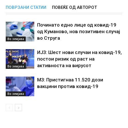
ПОВРЗАНИ СТАТИИ
ПОВЕЌЕ ОД АВТОРОТ
Починато едно лице од ковид-19
од Куманово, нов позитивен случај
во Струга
Во земјава
ИЈЗ: Шест нови случаи на ковид-19,
постои ризик од раст на
активноста на вирусот
Во земјава
МЗ: Пристигнаа 11.520 дози
вакцини против ковид-19
Во земјава