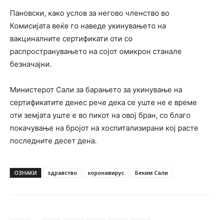
Пановски, како услов за негово членство во
Комисијата веќе го наведе укинувањето на
вакциналните сертификати оти со
распространувањето на сојот омикрон станале
безначајни.
Министерот Сали за барањето за укинување на
сертификатите денес рече дека се уште не е време
оти земјата уште е во пикот на овој бран, со благо
покачување на бројот на хоспитализирани кој расте
последните десет дена.
ОЗНАКИ
здравство
коронавирус
Беким Сали