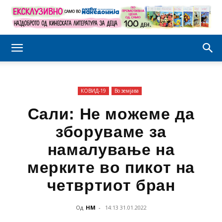
КОВИД-19
Во земјава
Сали: Не можеме да
зборуваме за
намалување на
мерките во пикот на
четвртиот бран
Од
НМ
-
14:13 31.01.2022