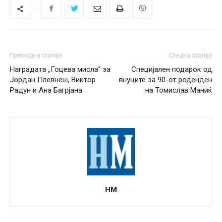
Претходна статија
Следна статија
Наградата „Гоцева мисла“ за
Специјален подарок од
Јордан Плевнеш, Виктор
внуците за 90-от роденден
Радун и Ана Багрјана
на Томислав Маниќ
НМ