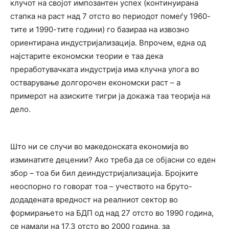
клучот на својот импозантен успех (континуирана
стапка на раст над 7 отсто во периодот помеѓу 1960-
тите и 1990-тите години) го базираа на извозно
ориентирана индустријализација. Впрочем, една од
најстарите економски теории е таа дека
преработувачката индустрија има клучна улога во
остварување долгорочен економски раст – а
примерот на азиските тигри ја докажа таа теорија на
дело.
Што ни се случи во македонската економија во
изминатите децении? Ако треба да се објасни со еден
збор – тоа би бил деиндустријализација. Бројките
неоспорно го говорат тоа – учеството на бруто-
додадената вредност на реалниот сектор во
формирањето на БДП од над 27 отсто во 1990 година,
се намали на 17,3 отсто во 2000 година, за