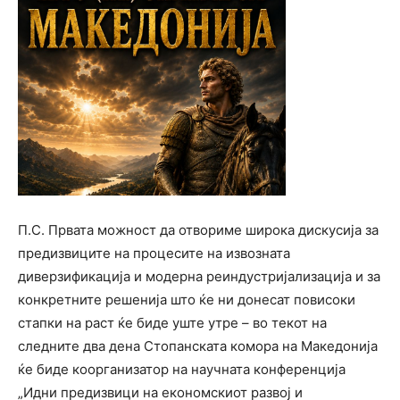
П.С. Првата можност да отвориме широка дискусија за
предизвиците на процесите на извозната
диверзификација и модерна реиндустријализација и за
конкретните решенија што ќе ни донесат повисоки
стапки на раст ќе биде уште утре – во текот на
следните два дена Стопанската комора на Македонија
ќе биде коорганизатор на научната конференција
„Идни предизвици на економскиот развој и