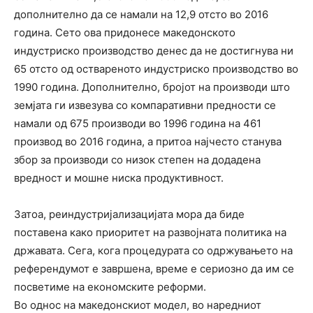
дополнително да се намали на 12,9 отсто во 2016
година. Сето ова придонесе македонското
индустриско производство денес да не достигнува ни
65 отсто од оствареното индустриско производство во
1990 година. Дополнително, бројот на производи што
земјата ги извезува со компаративни предности се
намали од 675 производи во 1996 година на 461
производ во 2016 година, а притоа најчесто станува
збор за производи со низок степен на додадена
вредност и мошне ниска продуктивност.
Затоа, реиндустријализацијата мора да биде
поставена како приоритет на развојната политика на
државата. Сега, кога процедурата со одржувањето на
референдумот е завршена, време е сериозно да им се
посветиме на економските реформи.
Во однос на македонскиот модел, во наредниот