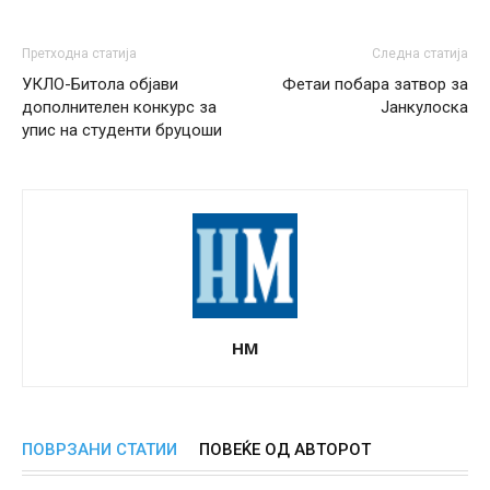
Претходна статија
Следна статија
УКЛО-Битола објави
Фетаи побара затвор за
дополнителен конкурс за
Јанкулоска
упис на студенти бруцоши
НМ
ПОВРЗАНИ СТАТИИ
ПОВЕЌЕ ОД АВТОРОТ