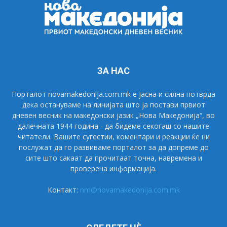
ЗА НАС
Порталот novamakedonija.com.mk е јасна и силна потврда
дека остануваме на линијата што ја постави првиот
дневен весник на македонски јазик „Нова Македонија“, во
далечната 1944 година - да бидеме секогаш со нашите
читатели. Вашите сугестии, коментари и реакции ќе ни
послужат да го развиваме порталот за да допреме до
сите што сакаат да прочитаат точна, навремена и
проверена информација.
Контакт:
nm@novamakedonija.com.mk