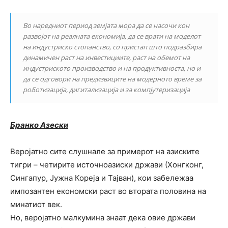
Во наредниот период земјата мора да се насочи кон
развојот на реалната економија, да се врати на моделот
на индустриско стопанство, со пристап што подразбира
динамичен раст на инвестициите, раст на обемот на
индустриското производство и на продуктивноста, но и
да се одговори на предизвиците на модерното време за
роботизација, дигитализација и
за компјутеризација
Бранко Азески
Веројатно сите слушнале за примерот на азиските
тигри – четирите источноазиски држави (Хонгконг,
Сингапур, Јужна Кореја и Тајван), кои забележаа
импозантен економски раст во втората половина на
минатиот век.
Но, веројатно малкумина знаат дека овие држави