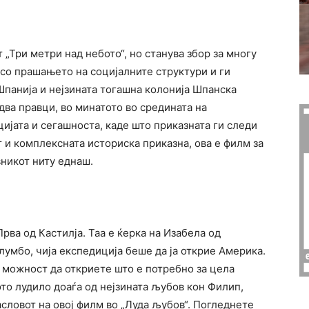
„Три метри над небото“, но станува збор за многу
 со прашањето на социјалните структури и ги
панија и нејзината тогашна колонија Шпанска
два правци, во минатото во средината на
цијата и сегашноста, каде што приказната ги следи
т и комплексната историска приказна, ова е филм за
вникот ниту еднаш.
рва од Кастилја. Таа е ќерка на Изабела од
олумбо, чија експедиција беше да ја открие Америка.
 можност да откриете што е потребно за цела
ното лудило доаѓа од нејзината љубов кон Филип,
словот на овој филм во „Луда љубов“. Погледнете