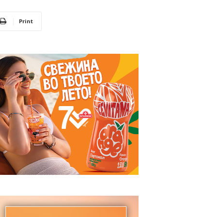
Print