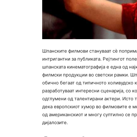
Шпанските филмови стануваат сѐ поприм
интригантни за публиката. Рејтингот поле
шпанската кинематографија е една од нај
филмски продукции во светски рамки. Ш
обично бегаат од типичното холивудско 
разработуваат интересни сценарија, со к
одглумени од талентирани актери. Исто 
дека европскиот хумор во филмовите е 
од американскиот и многу суптилно се п
дијалозите.