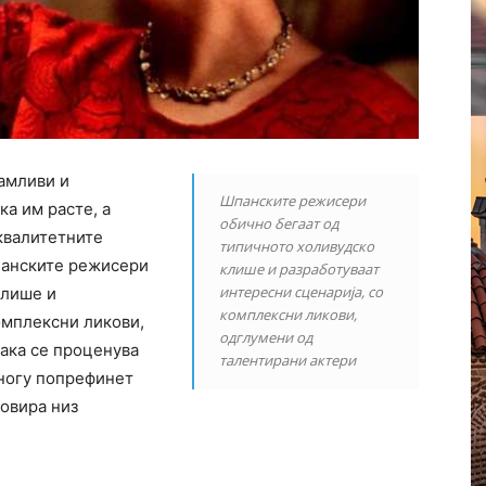
амливи и
Шпанските режисери
ка им расте, а
обично бегаат од
квалитетните
типичното холивудско
панските режисери
клише и разработуваат
интересни сценарија, со
клише и
комплексни ликови,
омплексни ликови,
одглумени од
така се проценува
талентирани актери
многу попрефинет
ровира низ