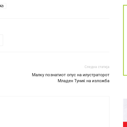
42)
Следна статија
Малку познатиот опус на илустраторот
Младен Туниќ на изложба