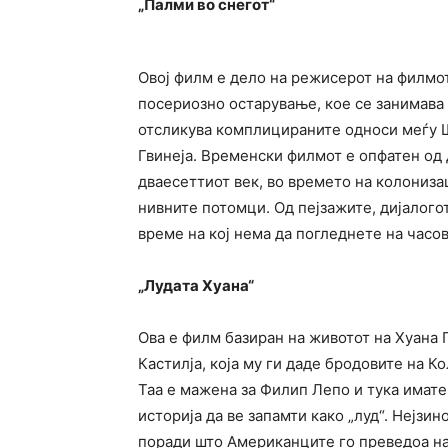
„Палми во снегот“
Овој филм е дело на режисерот на филмот 
посериозно остарување, кое се занимава
отсликува комплицираните односи меѓу Ш
Гвинеја. Временски филмот е опфатен од 
дваесеттиот век, во времето на колониза
нивните потомци. Од пејзажите, дијалого
време на кој нема да погледнете на часо
„Лудата Хуана“
Ова е филм базиран на животот на Хуана П
Кастилја, која му ги даде бродовите на К
Таа е мажена за Филип Лепо и тука имате
историја да ве запамти како „луд“. Нејзи
поради што Американците го преведоа на