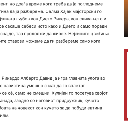
ент, но доаѓа време кога треба да ја погледнеме
тина да ја разбереме. Селма Хајек мајсторски го
јзината љубов кон Диего Ривера, кон сликањето и
 се сакаше себеси исто како и Диего и само поради
а снајде, таа продолжи да живее. Нејзините цвеќиња
ните ставови можеме да ги разбереме само кога
 Рикардо Алберто Давид ја игра главната улога во
е навистина умешно знаат да го вплетат
се сѐ, само не смешни. Хулијан го посетува својот
анада, заедно со неговиот придружник, кучето
бовта на човекот кон кучето за да побуди евтина
филм.