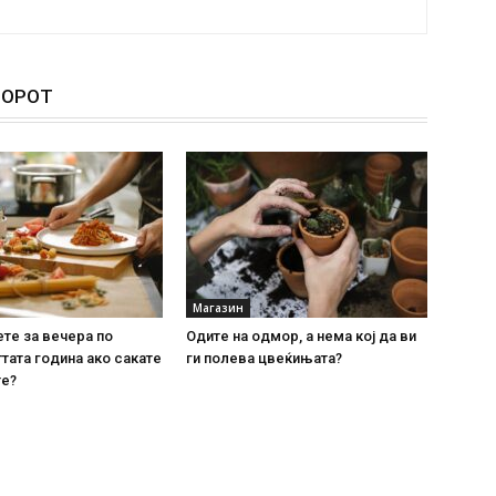
ТОРОТ
Магазин
ете за вечера по
Одите на одмор, а нема кој да ви
тата година ако сакате
ги полева цвеќињата?
те?