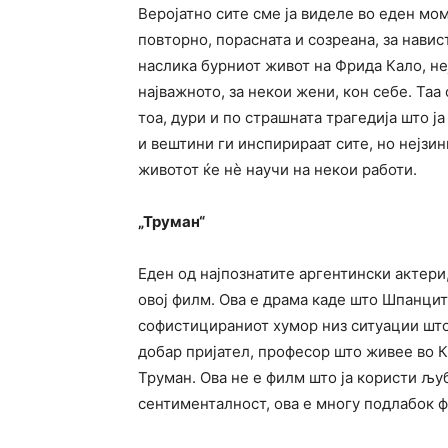
Веројатно сите сме ја виделе во еден мом
повторно, порасната и созреана, за навис
наслика бурниот живот на Фрида Кало, не
најважното, за некои жени, кон себе. Таа
тоа, дури и по страшната трагедија што ј
и вештини ги инспирираат сите, но нејзи
животот ќе нè научи на некои работи.
„Труман“
Еден од најпознатите аргентински актери,
овој филм. Ова е драма каде што Шпанцит
софистицираниот хумор низ ситуации што 
добар пријател, професор што живее во К
Труман. Ова не е филм што ја користи љу
сентименталност, ова е многу подлабок 