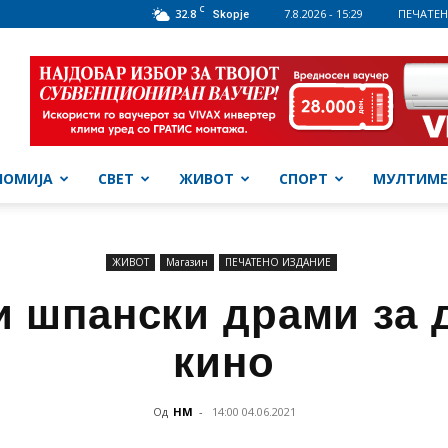
C
32.8
7.8.2026 - 15:29
ПЕЧАТЕН
Skopje
НОМИЈА
СВЕТ
ЖИВОТ
СПОРТ
МУЛТИМЕ
ЖИВОТ
Магазин
ПЕЧАТЕНО ИЗДАНИЕ
 шпански драми за
кино
Од
НМ
-
14:00 04.06.2021