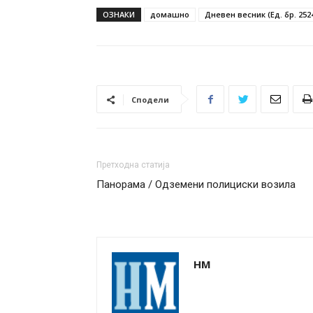
ОЗНАКИ
домашно
Дневен весник (Ед. бр. 252
Сподели
Претходна статија
Панорама / Одземени полициски возила
НМ