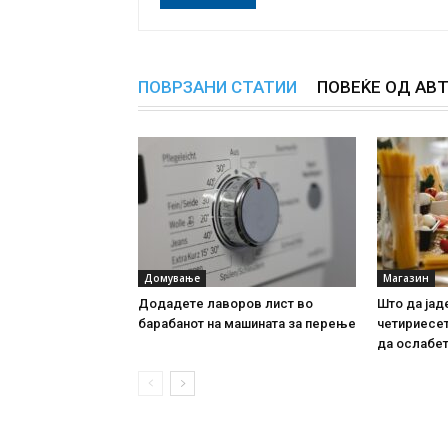
ПОВРЗАНИ СТАТИИ
ПОВЕЌЕ ОД АВ
Домување
Магазин
Додадете лаворов лист во
Што да јад
барабанот на машината за перење
четириесет
да ослабе