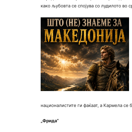
како љубовта се спојува со лудилото во 
националистите ги фаќаат, а Кармела се б
„Фрида“