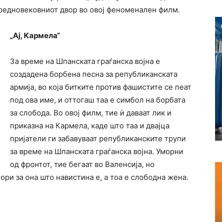
средновековниот двор во овој феноменален филм.
„Ај, Кармела“
За време на Шпанската граѓанска војна е
создадена борбена песна за републиканската
армија, во која битките против фашистите се пеат
под ова име, и оттогаш таа е симбол на борбата
за слобода. Во овој филм, тие ѝ даваат лик и
приказна на Кармела, каде што таа и двајца
пријатели ги забавуваат републиканските трупи
за време на Шпанската граѓанска војна. Уморни
од фронтот, тие бегаат во Валенсија, но
ори за она што навистина е, а тоа е слободна жена.