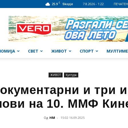
C
25.9
7.8.2026 - 1:22
ПЕЧАТЕН
Skopje
НОМИЈА
СВЕТ
ЖИВОТ
СПОРТ
МУЛТИМЕ
ЖИВОТ
Култура
окументарни и три 
ови на 10. ММФ Кин
Од
НМ
-
15:02 16.09.2025