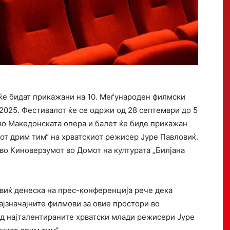
ќе бидат прикажани на 10. Меѓународен филмски
2025. Фестивалот ќе се одржи од 28 септември до 5
во Македонската опера и балет ќе биде прикажан
от дрим тим“ на хрватскиот режисер Јуре Павловиќ.
во Киноверзумот во Домот на културата „Билјана
виќ денеска на прес-конференција рече дека
ајзначајните филмови за овие простори во
од најталентираните хрватски млади режисери Јуре