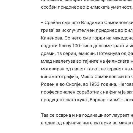
особен придонес во филмската уметност, 
– Среќни сме што Владимир Самоиловски 
грива“ за исклучителчен придонес во фил
Киненова. Со него сме горди на македо
содржи близу 100-тина долгометражни иг
драми, тв серии, емисии. Потекнува од ф
млад навлегува во тајните на филмската м
мотивиран од својот татко, ветеранот на
кинематографија, Мишо Самоиловски во ч
Роден е во Скопје, во 1953 година. Него
професионален соработник на филм ја зап
продуцентската куќа „Вардар филм“ – пос
Таа се осврна и на годинашниот лауреат н
е една од најзначајните актерки во минат