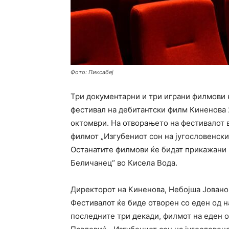
Фото: Пиксабеј
Три документарни и три играни филмови 
фестивал на дебитантски филм Киненова 
октомври. На отворањето на фестивалот 
филмот „Изгубениот сон на југословенски
Останатите филмови ќе бидат прикажани 
Беличанец“ во Кисела Вода.
Директорот на Киненова, Небојша Јовано
Фестивалот ќе биде отворен со еден од н
последните три декади, филмот на еден 