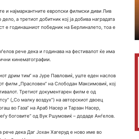
ите и најмаркантните европски филмски диви Лив
 дело, а третиот добитник кој ја добива наградата
ст е годинашниот победник на Берлиналето, тоа е
ѓелов рече дека и годинава на фестивалот ќе има
лични кинематографии.
киот дрим тим“ на Јуре Павловиќ, уште еден наслов
от филм „Прасловен“ на Слободан Максимовиќ, кој
тивалот. Третиот документарен филм е од
су“ („Со малку воздух“) на авторскиот двоец
гаш во Газа“ на Араб Насер и Тарзан Насер,
еѓу боговите“ од Вук Ршумовиќ – додаде Анѓелов.
 рече дека Даг Јохан Хагеруд е ново име во