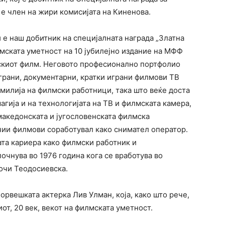
е член на жири комисијата на Киненова.
е наш добитник на специјалната награда „Златна
мската уметност на 10 јубилејно издание на МФФ
нскиот филм. Неговото професионално портфолио
рани, документарни, кратки играни филмови ТВ
амилија на филмски работници, така што веќе доста
агија и на технологијата на ТВ и филмската камера,
 македонската и југословенската филмска
ии филмови соработувал како снимател оператор.
вата кариера како филмски работник и
очнува во 1976 година кога се вработува во
очи Теодосиевска.
орвешката актерка Лив Улман, која, како што рече,
иот, 20 век, векот на филмската уметност.