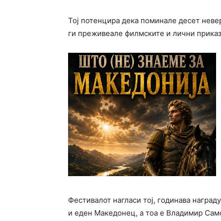
Тој потенцира дека поминале десет невер
ги преживеале филмските и лични приказн
Фестивалот нагласи тој, годинава наград
и еден Македонец, а тоа е Владимир Сам