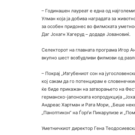
– Годинашен лауреат е една од најголем
Улман која ја добива наградата за животно
за особен придонес во филмската уметно
Даг Јохагн Хагеруд – додаде Јовановиќ.
Селекторот на главната програма Игор Ан
вкупно шест возбудливи филмови од раз
– Покрај „Изгубениот сон на југословенс
кој сакам да го потенцирам е словенечки
ќе биде прикажан на затворањето на Фес
германско-јапонската копродукција „Јохат
Андреас Хартман и Рата Мори, „Беше неко
„Паноптикон“ на Ѓорѓи Пикарулизе и „Пом
Уметничкиот директор Гена Теодосиевска