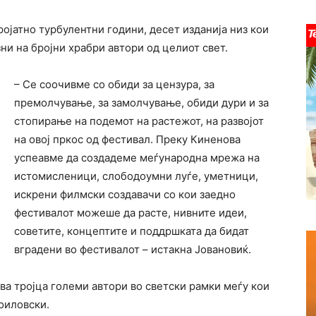
ојатно турбулентни години, десет изданија низ кои
и на бројни храбри автори од целиот свет.
– Се соочивме со обиди за цензура, за
премолчување, за замолчување, обиди дури и за
стопирање на подемот на растежот, на развојот
на овој пркос од фестивал. Преку Киненова
успеавме да создадеме меѓународна мрежа на
истомисленици, слободоумни луѓе, уметници,
искрени филмски создавачи со кои заедно
фестивалот можеше да расте, нивните идеи,
советите, концептите и поддршката да бидат
вградени во фестивалот – истакна Јовановиќ.
ува тројца големи автори во светски рамки меѓу кои
оиловски.