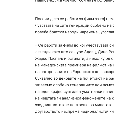
Павловиќ, „Изгубениот сон на југословен
Посочи дека се работи за филм за кој не
чувствата на сите генерации особено на 
повеќе братски народи наречена Југослав
– Се работи за филм во кој учествуваат с
легенди како што се Јуре Здовц, Дино Ра
Жарко Паспаљ и останати, а неколку од 
на македонската премиера на филмот на К
на натпреварите на Европското кошаркар
буквално во деновите на почетокот на рас
живееме особено генерациите кои памета
на еден крајно суптилен уметнички начин
на нештата ги анализира феномените на к
заедништвото кое постоеше во минатото, 
другарството наспрема националистичкит