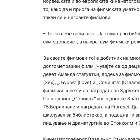
норвешката и во европската кинематограф
тој како да и приоѓа на филмската уметно
такви се и неговите филмови.
– Тој за себе вели вака „Јас сум прво би
сум сценарист, а на крај сум филмски ре
За своите филмови тој е добитник на мног
долгометражен филм „Чувајте се од децата
девет Аманда статуетки, додека за филмо
(Sex), „Љубов“ (Love) и „Соништа“ (Dream
филмски совет и со наградата на Здруже
Последниот „Соништа“ му ја донесе Злат
75.Берлинале и наградата на Fipresci. Даг
школувал за библиотекар, а подоцна ги з
пишување и драматургија во Стокхолм и 
Кинематограферот Владимир Самоиловски,