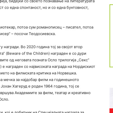
ија, бидејќи со своето познавање на литературата
ст со една спонтаност, но и со една бунтовност,
блиотекар, потоа сум романописец – писател, потоа
жисер“ – посочи Теодосиевска.
у награди. Во 2020 година тој за својот втор
“ (Beware of the Children) награден е со дури
вите од неговата позната Осло трилогија „Секс“
s) е награден со највисоката награда на Нордискиот
нието на филмската критика на Норвешка.
на мечка за најдобар филм на годинешното
 Јохан Хагеруд е роден 1964 година, тој се
авршува Академиите за филм, театар и креативно
Осло.
 кој е добитник на Специјалната награда за