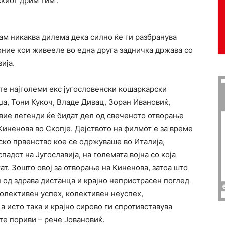
скиот дрим тим“.
мам никаква дилема дека силно ќе ги разбранува
оние кои живееле во една друга задничка држава со
ија.
ите најголеми екс југословенски кошаркарски
џа, Тони Кукоч, Владе Дивац, Зоран Ивановиќ,
овие легенди ќе бидат дел од свеченото отворање
иненова во Скопје. Дејството на филмот е за време
ско првенство кое се одржуваше во Италија,
падот на Југославија, на големата војна со која
т. Зошто овој за отворање на Киненова, затоа што
 од здрава дистанца и крајно непристрасен поглед
олективен успех, колективен неуспех,
а исто така и крајно сирово ги спротивставува
е пориви – рече Јовановиќ.