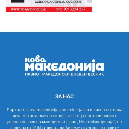
ЗА НАС
Порталот novamakedonija.com.mk е јасна и силна потврда
дека остануваме на линијата што ја постави првиот
дневен весник на македонски јазик „Нова Македонија“, во
далечната 1944 година - да бидеме секогаш со нашите