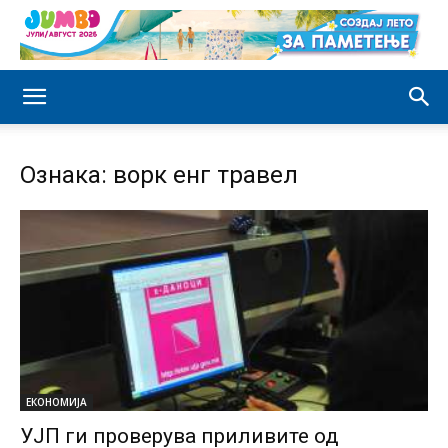
Ознака: ворк енг травел
ЕКОНОМИЈА
УЈП ги проверува приливите од