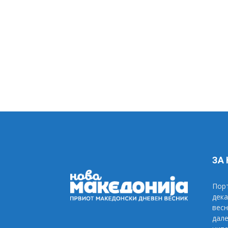
ЗА
Порт
дека
весн
дале