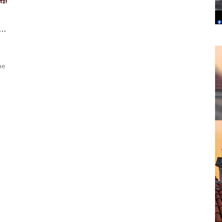
..
не