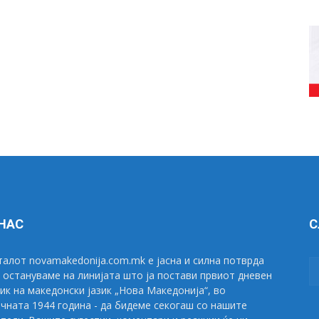
 НАС
С
алот novamakedonija.com.mk е јасна и силна потврда
 остануваме на линијата што ја постави првиот дневен
ик на македонски јазик „Нова Македонија“, во
чната 1944 година - да бидеме секогаш со нашите