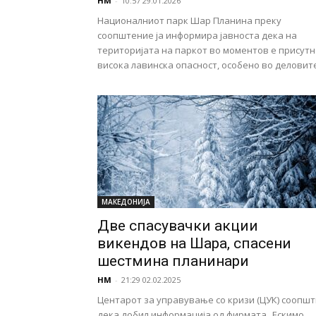
НМ
-
10:57 29.01.2026
Националниот парк Шар Планина преку
соопштение ја информира јавноста дека на
територијата на паркот во моментов е присутн
висока лавинска опасност, особено во деловите.
МАКЕДОНИЈА
Две спасувачки акции
викендов на Шара, спасени
шестмина планинари
НМ
-
21:29 02.02.2025
Центарот за управување со кризи (ЦУК) соопшт
дека добил информација од фирмата „Ескимо