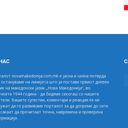
 НАС
С
алот novamakedonija.com.mk е јасна и силна потврда
 остануваме на линијата што ја постави првиот дневен
ик на македонски јазик „Нова Македонија“, во
чната 1944 година - да бидеме секогаш со нашите
тели. Вашите сугестии, коментари и реакции ќе ни
ужат да го развиваме порталот за да допреме до сите
сакаат да прочитаат точна, навремена и проверена
рмација.