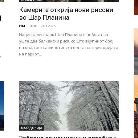
Камерите открија нови рисови
ј
во Шар Планина
НМ
-
20:01 17.03.2026
Национален парк Шар Планина е побогат за
уште два балкански риса, со што вкупниот број
на оваа ретка животинска врста на територијата
на паркот...
,
МАКЕДОНИЈА