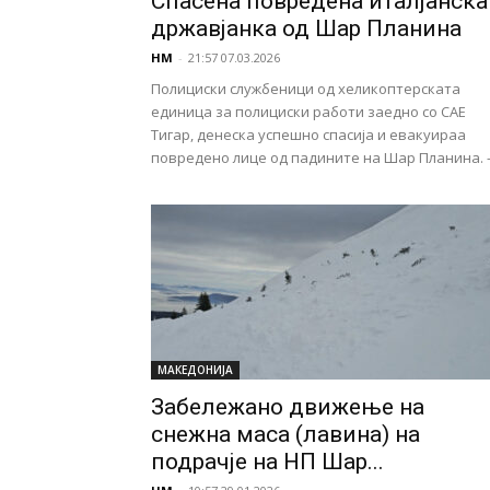
Спасена повредена италјанска
државјанка од Шар Планина
НМ
-
21:57 07.03.2026
Полициски службеници од хеликоптерската
единица за полициски работи заедно со САЕ
Тигар, денеска успешно спасија и евакуираа
повредено лице од падините на Шар Планина. -.
МАКЕДОНИЈА
Забележано движење на
снежна маса (лавина) на
подрачје на НП Шар...