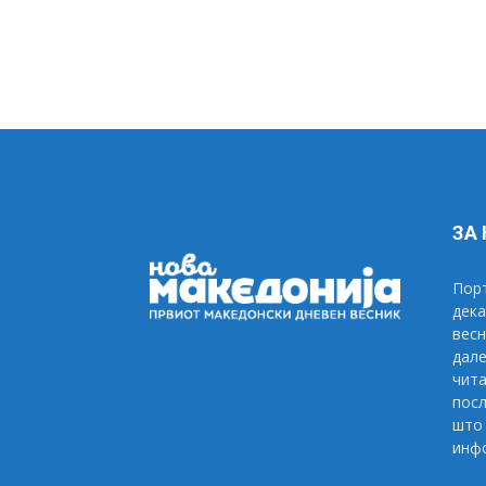
ЗА
Порт
дека
весн
дале
чита
посл
што 
инфо