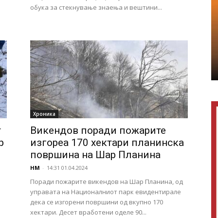
обука за стекнување знаења и вештини...
Хроника
т
Викендов поради пожарите
р
изгореа 170 хектари планинска
површина на Шар Планина
НМ
-
14:31 01.04.2024
Поради пожарите викендов на Шар Планина, од
управата на Националниот парк евидентирале
дека се изгорени површини од вкупно 170
хектари. Десет вработени оделе 90...