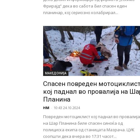
Фрирајд“ дека во сабота бил спасен еден
планинар, кој сериозно колабрирал...
МАКЕДОНИЈА
Спасен повреден мотоциклис
кој паднал во провалија на Ша
Планина
НМ
-
10:43 24.10.2024
Повреден мотоциклист кој паднал во провалија
на Шар Планина биле спасен синоќа од
полициска екипа од станицата Мазрача. ЦУК
соопшти дека вчера во 17:31 часот...