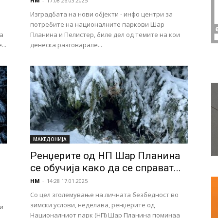
НМ
-
17:08 26.03.2025
Изградбата на нови објекти - инфо центри за
потребите на националните паркови Шар
а
Планина и Пелистер, биле дел од темите на кои
..
денеска разговарале...
МАКЕДОНИЈА
Ренџерите од НП Шар Планина
се обучија како да се справат...
НМ
-
14:28 17.01.2025
Со цел зголемување на личната безбедност во
зимски услови, неделава, ренџерите од
и
Националниот парк (НП) Шар Планина поминаа