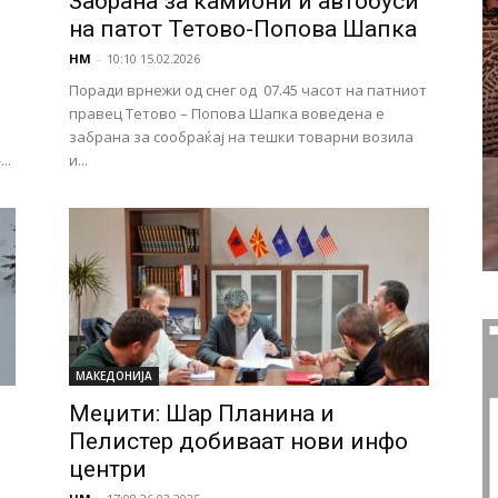
Забрана за камиони и автобуси
на патот Тетово-Попова Шапка
НМ
-
10:10 15.02.2026
Поради врнежи од снег од 07.45 часот на патниот
правец Тетово – Попова Шапка воведена е
забрана за сообраќај на тешки товарни возила
..
и...
МАКЕДОНИЈА
Меџити: Шар Планина и
Пелистер добиваат нови инфо
центри