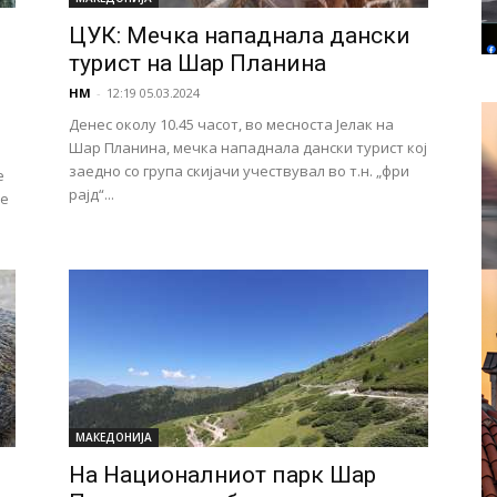
ЦУК: Мечка нападнала дански
турист на Шар Планина
НМ
-
12:19 05.03.2024
Денес околу 10.45 часот, во месноста Јелак на
Шар Планина, мечка нападнала дански турист кој
заедно со група скијачи учествувал во т.н. „фри
е
рајд“...
се
МАКЕДОНИЈА
На Националниот парк Шар