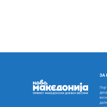
ЗА
Порт
дека
весн
дале