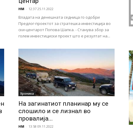
центар
НМ
-
12:37 25.11.2022
Владата на денешната седница го одобри
Предлог-проектот за стратешка инвестиција во
ски-центарот Попова Шапка. - Станува збор за
голем инвестициски проект што е резултат на...
Хроника
ен
На загинатиот планинар му се
в
слошило и се лизнал во
провалија...
НМ
-
13:58 09.11.2022