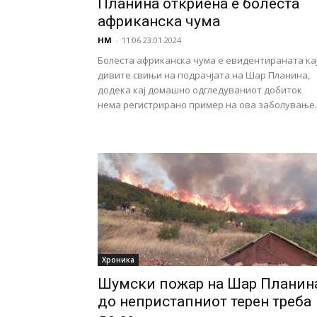
Планина откриена е болеста
африканска чума
НМ
-
11:06 23.01.2024
Болеста африканска чума е евидентираната ка
дивите свињи на подрачјата на Шар Планина,
додека кај домашно одгледуваниот добиток
нема регистрирано пример на ова заболување..
Хроника
Шумски пожар на Шар Планина
до непристапниот терен треба