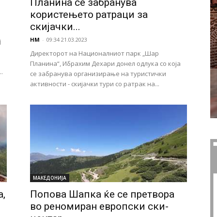
Планина се забранува
користењето ратраци за
скијачки...
НМ
-
09:34 21.03.2023
ј
Директорот на Националниот парк „Шар
Планина“, Ибрахим Дехари донел одлука со која
.
се забранува организирање на туристички
активности - скијачки тури со ратрак на...
МАКЕДОНИЈА
,
Попова Шапка ќе се претвора
во реномиран европски ски-