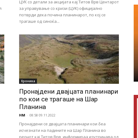
ЦУК со детали за акцијата кај Титов Врв Центарот
л
за управување со кризи (ЦУК) официјално
потврди дека почина планинарот, по кој се
трагаше од синоќа...
Хроника
Пронајдени двајцата планинари
по кои се трагаше на Шар
Планина
НМ
-
08:58 09.11.2022
Пронајдени се двајцата планинари кои беа
исчезнати на падините на Шар Планина во
реонот кај Титов Врв, информираа изутринава од