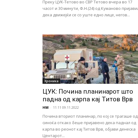
Преку ЦУК-Тетово во СВР Тетово вчера во 17
часот и 30 минути, Ф.Н.(24) од Куманово пријави
дека движејќи се со уште едно лице, негов...
Хроника
ЦУК: Почина планинарот што
падна од карпа кај Титов Врв
НМ
-
11:11 09.11.2022
Почина вториот планинар, по кој се трагаше од
синоќа откако беше пријавено дека паднал од
карпа во реонот кај Титов Врв, објави денеска
Центарот...