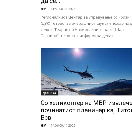
да се...
НМ
-
11:50 08.01.2023
Регионалниот Центар за управување со кризи
(ЦУК) Тетово, за вчерашниот шумски пожар над
селото Теарце во Националниот парк „Шар
Планина“, тетовско, информира дека е...
Хроника
Со хеликоптер на МВР извлеч
починатиот планинар кај Тито
Врв
НМ
-
14:06 09.11.2022