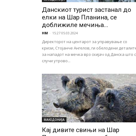
Данскиот турист застанал до
елки на Шар Планина, се
доближиле мечиња...
НМ
-
15:27 05.03.2024
Директорот на центарот за управување со
кризи, Стојанче Ангелов, ги обелодени деталит
за нападот на мечка врз скијач од Данска што 
случи утрово...
МАКЕДОНИЈА
Кај дивите свињи на Шар