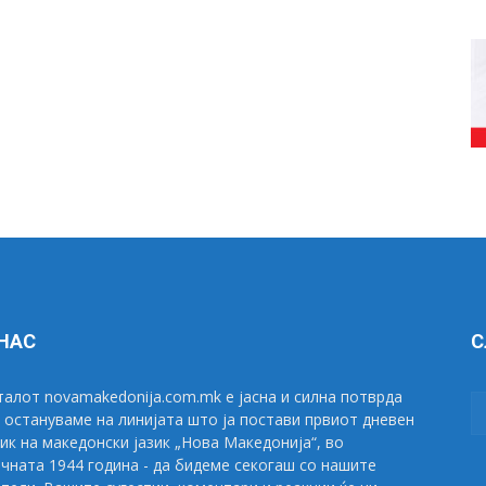
 НАС
С
алот novamakedonija.com.mk е јасна и силна потврда
 остануваме на линијата што ја постави првиот дневен
ик на македонски јазик „Нова Македонија“, во
чната 1944 година - да бидеме секогаш со нашите