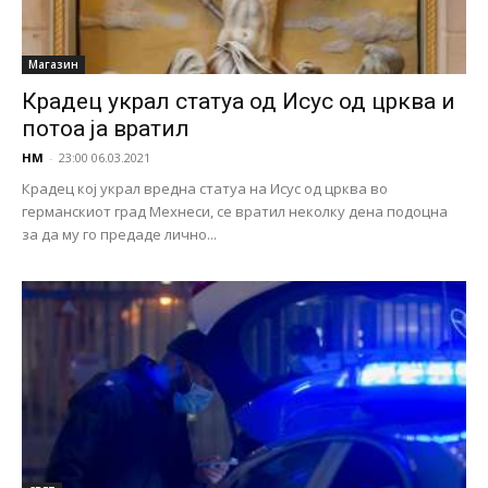
Магазин
Крадец украл статуа од Исус од црква и
потоа ја вратил
НМ
-
23:00 06.03.2021
Крадец кој украл вредна статуа на Исус од црква во
германскиот град Мехнеси, се вратил неколку дена подоцна
за да му го предаде лично...