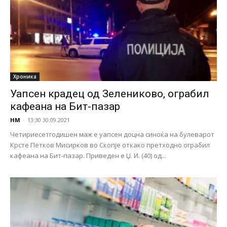
Хроника
Уапсен крадец од Зелениково, ограбил
кафеана на Бит-пазар
НМ
-
13:30 30.09.2021
Четириесетгодишен маж е уапсен доцна синоќа на булеварот
Крсте Петков Мисирков во Скопје откако претходно ограбил
кафеана на Бит-пазар. Приведен е Џ. И. (40) од...