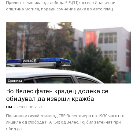
Прилеп го лишила од слобода Е.Р.(31) од село Ивањевци,
општина Могила, поради сомнение дека во авто плац...
Хроника
Во Велес фатен крадец додека се
обидувал да изврши кражба
НМ
-
22:00 15.01.2023
Полициски службеници од СВР Велес вчера во 19:30 часот го
лишиле од слобода Р. А. (50) од Велес. Тој бил затекнат при
обид да...