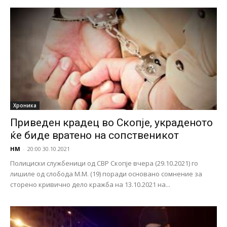
Хроника
Приведен крадец во Скопје, украденото
ќе биде вратено на сопственикот
НМ
-
20:00 30.10.2021
Полициски службеници од СВР Скопје вчера (29.10.2021) го
лишиле од слобода М.М. (19) поради основано сомнение за
сторено кривично дело кражба на 13.10.2021 на...