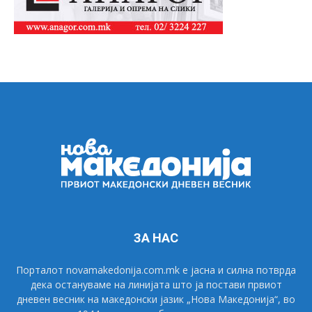
ЗА НАС
Порталот novamakedonija.com.mk е јасна и силна потврда
дека остануваме на линијата што ја постави првиот
дневен весник на македонски јазик „Нова Македонија“, во