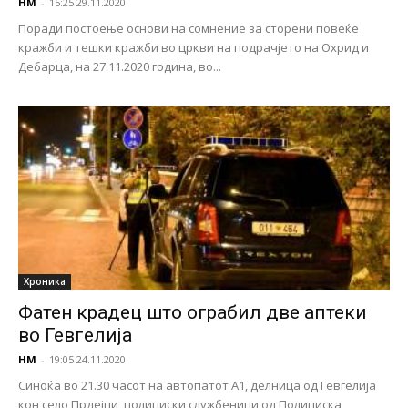
НМ
-
15:25 29.11.2020
Поради постоење основи на сомнение за сторени повеќе
кражби и тешки кражби во цркви на подрачјето на Охрид и
Дебарца, на 27.11.2020 година, во...
Хроника
Фатен крадец што ограбил две аптеки
во Гевгелија
НМ
-
19:05 24.11.2020
Синоќа во 21.30 часот на автопатот А1, делница од Гевгелија
кон село Прдејци, полициски службеници од Полициска