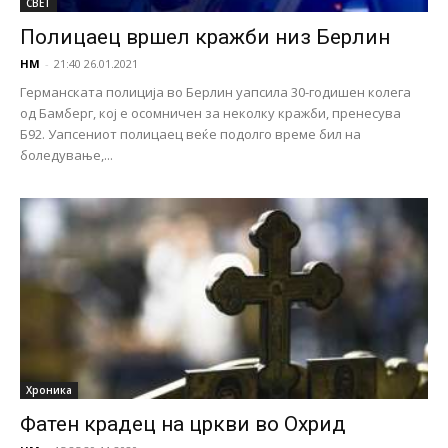
СВЕТ
Полицаец вршел кражби низ Берлин
НМ
-
21:40 26.01.2021
Германската полиција во Берлин уапсила 30-годишен колега
од Бамберг, кој е осомничен за неколку кражби, пренесува
Б92. Уапсениот полицаец веќе подолго време бил на
боледување,...
Хроника
Фатен крадец на цркви во Охрид