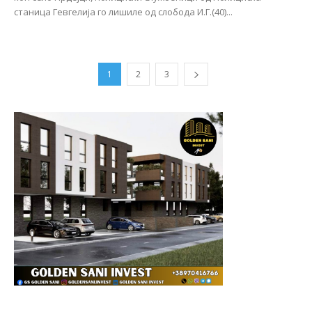
станица Гевгелија го лишиле од слобода И.Г.(40)...
1
2
3