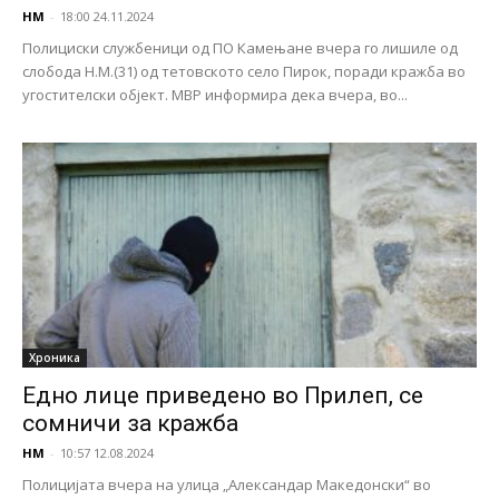
НМ
-
18:00 24.11.2024
Полициски службеници од ПО Камењане вчера го лишиле од
слобода Н.М.(31) од тетовското село Пирок, поради кражба во
угостителски објект. МВР информира дека вчера, во...
Хроника
Едно лице приведено во Прилеп, се
сомничи за кражба
НМ
-
10:57 12.08.2024
Полицијата вчера на улица „Александар Македонски“ во