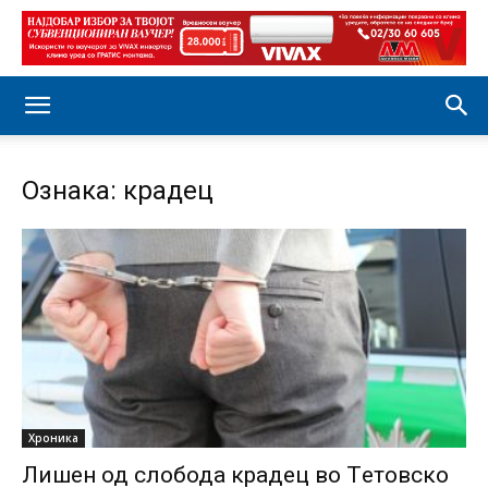
Ознака: крадец
Хроника
Лишен од слобода крадец во Tетовско