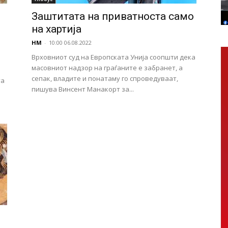
Заштитата на приватноста само
на хартија
НМ
-
10:00 06.08.2022
Врховниот суд на Европската Унија соопшти дека
масовниот надзор на граѓаните е забранет, а
сепак, владите и понатаму го спроведуваат,
та
пишува Винсент Манакорт за...