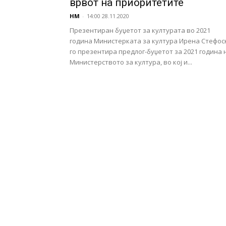
врвот на приоритетите
НМ
-
14:00 28.11.2020
Презентиран буџетот за културата во 2021
година Министерката за култура Ирена Стефос
го презентира предлог-буџетот за 2021 година 
Министерството за култура, во кој и...