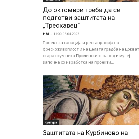
До октомври треба да се
подготви заштитата на
„Трескавец“
НМ
-
11:00 05.04.2023
Проект за санација и реставрација на
фрескоживописот и на целата градба на црква
стара осум века Прилепскиот завод и музеј
започна со изработка на проекти...
Култура
Заштитата на Курбиново на