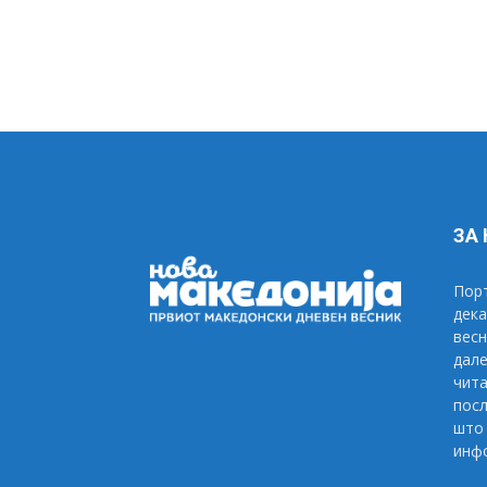
ЗА
Порт
дека
весн
дале
чита
посл
што 
инфо