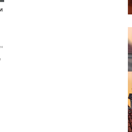
и
ен
и