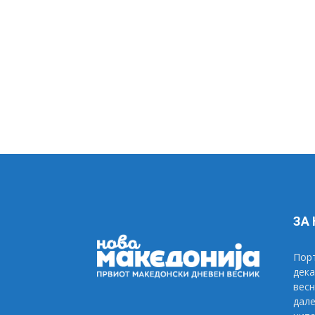
ЗА
Порт
дека
весн
дале