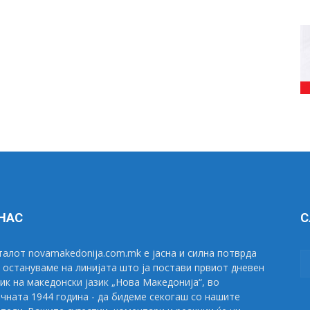
 НАС
С
алот novamakedonija.com.mk е јасна и силна потврда
 остануваме на линијата што ја постави првиот дневен
ик на македонски јазик „Нова Македонија“, во
чната 1944 година - да бидеме секогаш со нашите