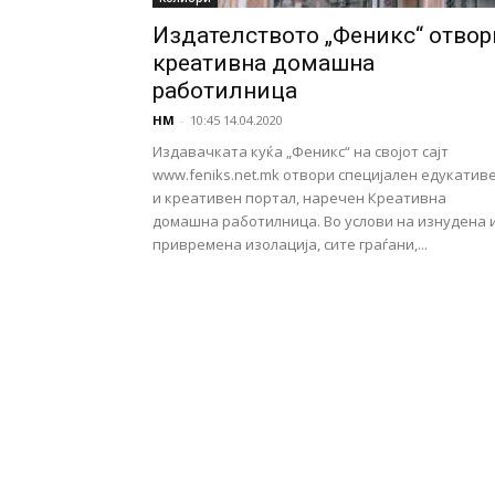
Издателството „Феникс“ отвор
креативна домашна
работилница
НМ
-
10:45 14.04.2020
Издавачката куќа „Феникс“ на својот сајт
www.feniks.net.mk отвори специјален едукатив
и креативен портал, наречен Креативна
домашна работилница. Во услови на изнудена 
привремена изолација, сите граѓани,...