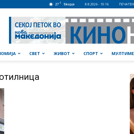
C
27
8.8.2026 - 10:16
ПЕЧАТЕН
Skopje
НОМИЈА
СВЕТ
ЖИВОТ
СПОРТ
МУЛТИМЕ
ботилница