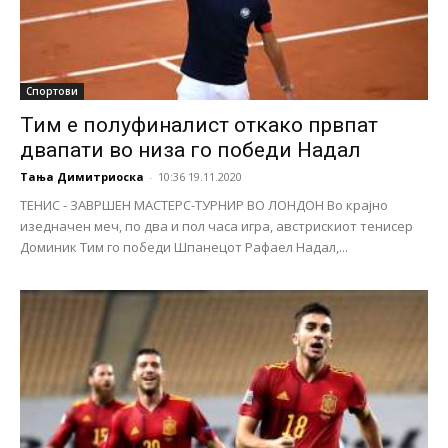
Спортови
Тим е полуфиналист откако првпат
двапати во низа го победи Надал
Тања Димитриоска
-
10:36 19.11.2020
ТЕНИС - ЗАВРШЕН МАСТЕРС-ТУРНИР ВО ЛОНДОН Во крајно
изедначен меч, по два и пол часа игра, австрискиот тенисер
Доминик Тим го победи Шпанецот Рафаел Надал,...