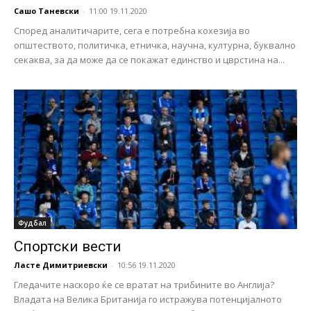
Сашо Таневски
-
11:00 19.11.2020
Според аналитичарите, сега е потребна кохезија во
општеството, политичка, етничка, научна, културна, буквално
секаква, за да може да се покажат единство и цврстина на...
Фудбал
Спортски вести
Ласте Димитриевски
-
10:56 19.11.2020
Гледачите наскоро ќе се вратат на трибините во Англија?
Владата на Велика Британија го истражува потенцијалното