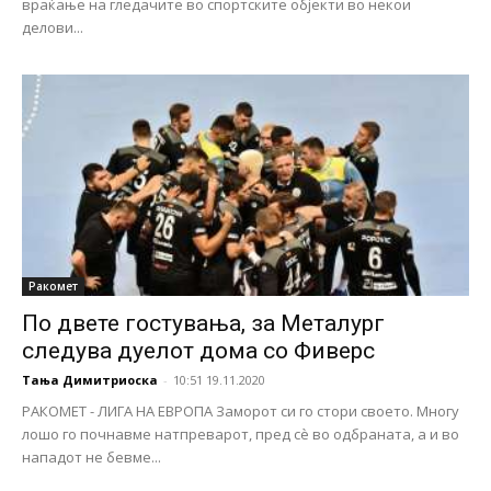
враќање на гледачите во спортските објекти во некои
делови...
Ракомет
По двете гостувања, за Металург
следува дуелот дома со Фиверс
Тања Димитриоска
-
10:51 19.11.2020
РАКОМЕТ - ЛИГА НА ЕВРОПА Заморот си го стори своето. Многу
лошо го почнавме натпреварот, пред сѐ во одбраната, а и во
нападот не бевме...