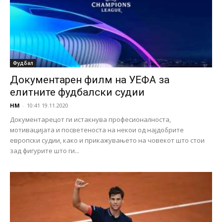
Фудбал
Документарен филм на УЕФА за
елитните фудбалски судии
НМ
-
10:41 19.11.2020
Документарецот ги истакнува професионалноста,
мотивацијата и посветеноста на некои од најдобрите
европски судии, како и прикажувањето на човекот што стои
зад фигурите што ги...