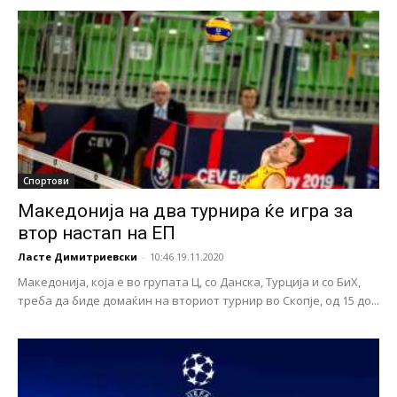
Спортови
Македонија на два турнира ќе игра за
втор настап на ЕП
Ласте Димитриевски
-
10:46 19.11.2020
Македонија, која е во групата Ц, со Данска, Турција и со БиХ,
треба да биде домаќин на вториот турнир во Скопје, од 15 до...