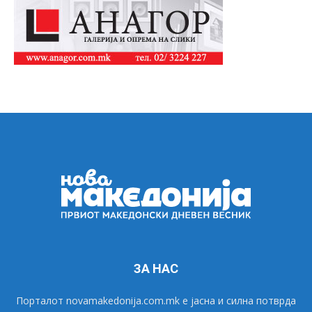
ЗА НАС
Порталот novamakedonija.com.mk е јасна и силна потврда