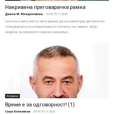
Накривена преговарачка рамка
Диана М. Младеновска
-
10:00 19.11.2020
Сега не е ниту место ниту време да се навлегува детално во
толкувањата за етимолошкото потекло на самиот збор
недела, за нејзиното верско значење...
Колумни
Време е за одговорност! (1)
Сашо Клековски
-
09:45 19.11.2020