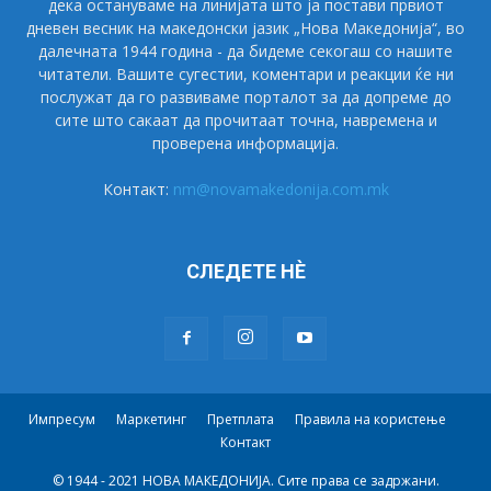
дека остануваме на линијата што ја постави првиот
дневен весник на македонски јазик „Нова Македонија“, во
далечната 1944 година - да бидеме секогаш со нашите
читатели. Вашите сугестии, коментари и реакции ќе ни
послужат да го развиваме порталот за да допреме до
сите што сакаат да прочитаат точна, навремена и
проверена информација.
Контакт:
nm@novamakedonija.com.mk
СЛЕДЕТЕ НÈ
Импресум
Маркетинг
Претплата
Правила на користење
Контакт
© 1944 - 2021 НОВА МАКЕДОНИЈА. Сите права се задржани.