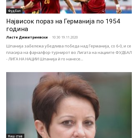
Фудбал
Највисок пораз на Германија по 1954
година
Ласте Димитриевски
-
10:30 19.11.2020
Шпанија забележа убедлива победа над Германија, со 6-0, и се
пласира на фајналфор-турнирот во Лигата на нациите ФУДБАЛ
- ЛИГА НА НАЦИИ Шпанија ѝ го нанесе...
Наш став