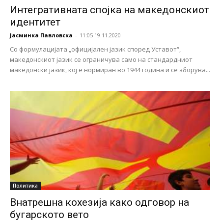
Интегративната спојка на македонскиот
идентитет
Јасминка Павловска
-
11:05 19.11.2020
Со формулацијата „официјален јазик според Уставот“,
македонскиот јазик се ограничува само на стандардниот
македонски јазик, кој е нормиран во 1944 година и се зборува...
Политика
Внатрешна кохезија како одговор на
бугарското вето