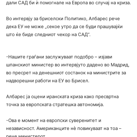
дали САД би ѝ помогнале на Европа во случај на криза.
Во интервју за бриселски Политико, Албарес рече
дека ЕУ не може „секое утро да се буди прашувајќи
што ќе биде следниот чекор на САД“.
-Нашите граѓани заслужуваат подобро – изјави
шпанскиот министер во интервјуто дадено во Мадрид,
во пресрет на денешниот состанок на министрите за
надворешни работи на ЕУ во Брисел.
Албарес ја оцени иранската криза како пресвртна
точка за европската стратешка автономија.
-Ова е момент на европски суверенитет и
независност. Американците нè повикуваат на тоа –
рече министерот.