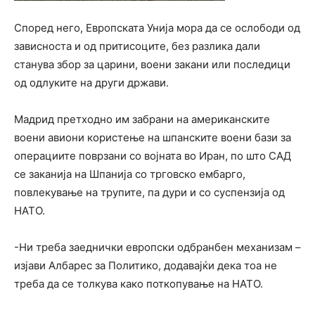
Според него, Европската Унија мора да се ослободи од
зависноста и од притисоците, без разлика дали
станува збор за царини, воени закани или последици
од одлуките на други држави.
Мадрид претходно им забрани на американските
воени авиони користење на шпанските воени бази за
операциите поврзани со војната во Иран, по што САД
се заканија на Шпанија со трговско ембарго,
повлекување на трупите, па дури и со суспензија од
НАТО.
-Ни треба заеднички европски одбранбен механизам –
изјави Албарес за Политико, додавајќи дека тоа не
треба да се толкува како поткопување на НАТО.