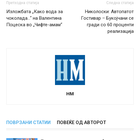
Претходна статија
Следна статија
Изложбата „Како вода за
Николоски: Автопатот
чоколада…“ на Валентина
Гостивар – Букојчани се
Поцеска во „Чифте-амам“
гради со 60 проценти
реализација
НМ
ПОВРЗАНИ СТАТИИ
ПОВЕЌЕ ОД АВТОРОТ