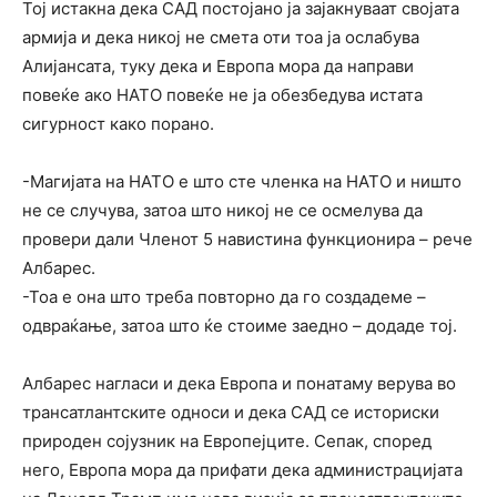
Тој истакна дека САД постојано ја зајакнуваат својата
армија и дека никој не смета оти тоа ја ослабува
Алијансата, туку дека и Европа мора да направи
повеќе ако НАТО повеќе не ја обезбедува истата
сигурност како порано.
-Магијата на НАТО е што сте членка на НАТО и ништо
не се случува, затоа што никој не се осмелува да
провери дали Членот 5 навистина функционира – рече
Албарес.
-Тоа е она што треба повторно да го создадеме –
одвраќање, затоа што ќе стоиме заедно – додаде тој.
Албарес нагласи и дека Европа и понатаму верува во
трансатлантските односи и дека САД се историски
природен сојузник на Европејците. Сепак, според
него, Европа мора да прифати дека администрацијата