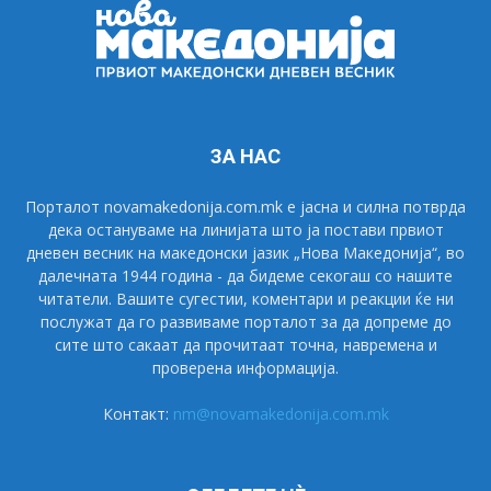
ЗА НАС
Порталот novamakedonija.com.mk е јасна и силна потврда
дека остануваме на линијата што ја постави првиот
дневен весник на македонски јазик „Нова Македонија“, во
далечната 1944 година - да бидеме секогаш со нашите
читатели. Вашите сугестии, коментари и реакции ќе ни
послужат да го развиваме порталот за да допреме до
сите што сакаат да прочитаат точна, навремена и
проверена информација.
Контакт:
nm@novamakedonija.com.mk