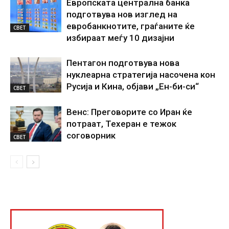
Европската централна банка
подготвува нов изглед на
евробанкнотите, граѓаните ќе
СВЕТ
избираат меѓу 10 дизајни
Пентагон подготвува нова
нуклеарна стратегија насочена кон
Русија и Кина, објави „Ен-би-си“
СВЕТ
Венс: Преговорите со Иран ќе
потраат, Техеран е тежок
соговорник
СВЕТ