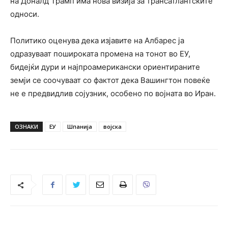
на Доналд Трамп има нова визија за трансатлантските
односи.
Политико оценува дека изјавите на Албарес ја
одразуваат пошироката промена на тонот во ЕУ,
бидејќи дури и најпроамерикански ориентираните
земји се соочуваат со фактот дека Вашингтон повеќе
не е предвидлив сојузник, особено по војната во Иран.
ОЗНАКИ
ЕУ
Шпанија
војска