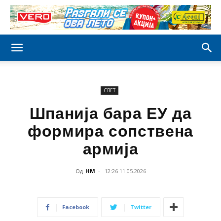
СВЕТ
Шпанија бара ЕУ да
формира сопствена
армија
Од
НМ
-
12:26 11.05.2026
Facebook
Twitter