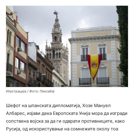
Илустрација / Фото: Пиксабеј
Шефот на шпанската дипломатија, Хозе Мануел
Албарес, изјави дека Европската Унија мора да изгради
сопствена војска за да ги одврати противниците, како
Русија, од искористување на сомнежите околу тоа