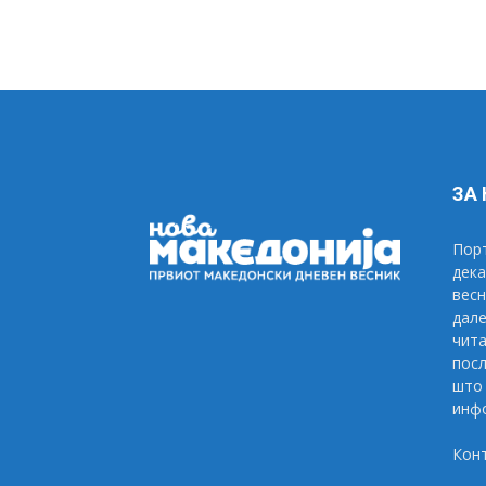
ЗА
Порт
дека
весн
дале
чита
посл
што 
инфо
Кон