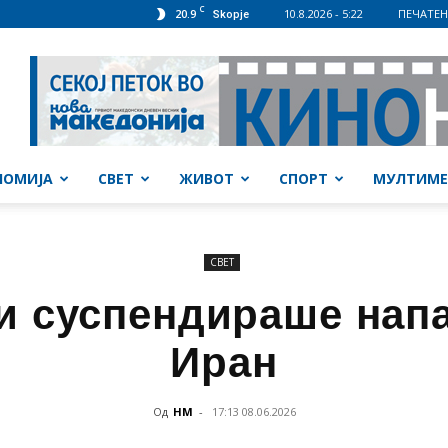
C
20.9
10.8.2026 - 5:22
ПЕЧАТЕН
Skopje
НОМИЈА
СВЕТ
ЖИВОТ
СПОРТ
МУЛТИМЕ
СВЕТ
и суспендираше нап
Иран
Од
НМ
-
17:13 08.06.2026