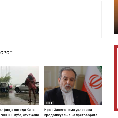
ТОРОТ
СВЕТ
елфин ја погоди Кина:
Иран: Засега нема услови за
 900.000 луѓе, откажани
продолжување на преговорите