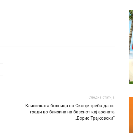
Следна статија
Клиничката болница во Скопје треба да се
гради во близина на базенот кај арената
„Борис Трајковски“