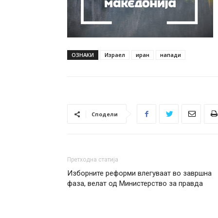
ОЗНАКИ
Израел
иран
напади
Сподели
Претходна статија
Изборните реформи влегуваат во завршна
фаза, велат од Министерство за правда