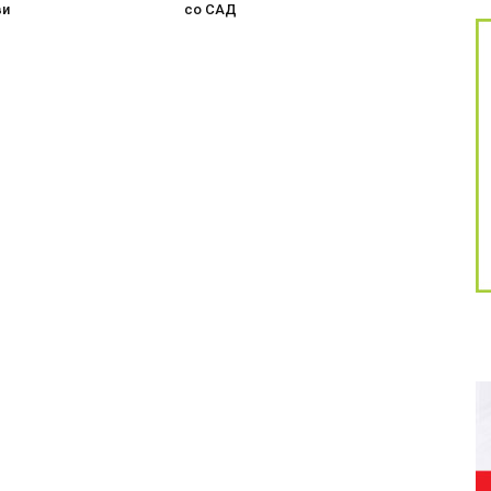
ви
со САД