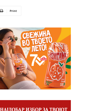
Print