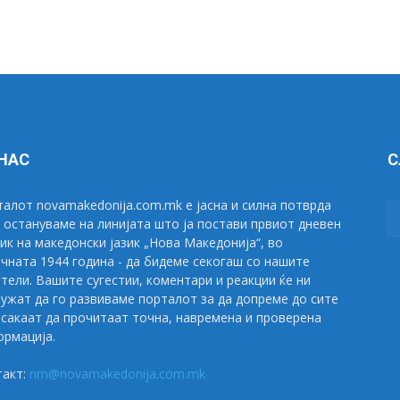
 НАС
С
алот novamakedonija.com.mk е јасна и силна потврда
 остануваме на линијата што ја постави првиот дневен
ик на македонски јазик „Нова Македонија“, во
чната 1944 година - да бидеме секогаш со нашите
тели. Вашите сугестии, коментари и реакции ќе ни
ужат да го развиваме порталот за да допреме до сите
сакаат да прочитаат точна, навремена и проверена
рмација.
такт:
nm@novamakedonija.com.mk