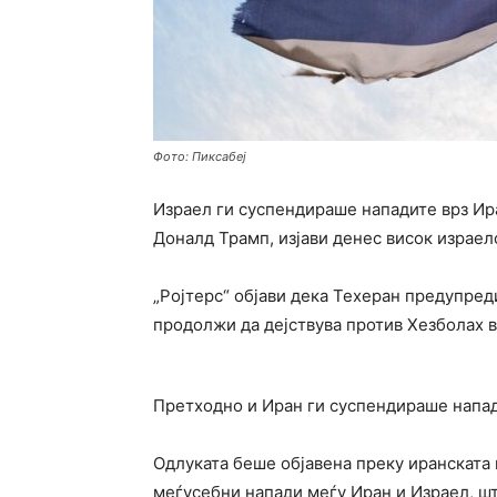
Фото: Пиксабеј
Израел ги суспендираше нападите врз Ир
Доналд Трамп, изјави денес висок израе
„Ројтерс“ објави дека Техеран предупре
продолжи да дејствува против Хезболах в
Претходно и Иран ги суспендираше напад
Одлуката беше објавена преку иранската 
меѓусебни напади меѓу Иран и Израел, шт