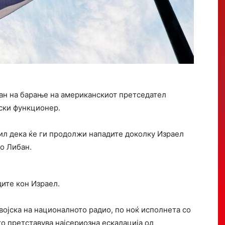
ан на барање на американскиот претседател
лски функционер.
дил дека ќе ги продолжи нападите доколку Израел
о Либан.
ите кон Израел.
војска на националното радио, по ноќ исполнета со
о претставува најсериозна ескалација од