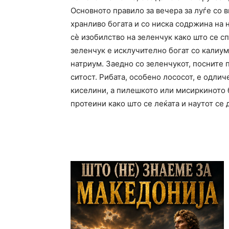
Основното правило за вечера за луѓе со в
хранливо богата и со ниска содржина на 
сè изобилство на зеленчук како што се с
зеленчук е исклучително богат со калиум
натриум. Заедно со зеленчукот, посните 
ситост. Рибата, особено лососот, е одли
киселини, а пилешкото или мисиркиното 
протеини како што се леќата и наутот се 