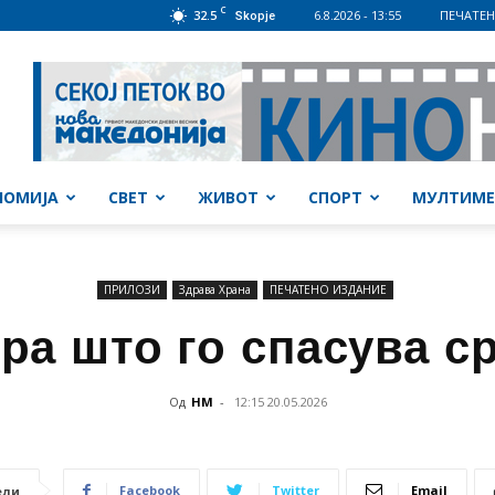
C
32.5
6.8.2026 - 13:55
ПЕЧАТЕН
Skopje
НОМИЈА
СВЕТ
ЖИВОТ
СПОРТ
МУЛТИМЕ
ПРИЛОЗИ
Здравa Храна
ПЕЧАТЕНО ИЗДАНИЕ
ра што го спасува с
Од
НМ
-
12:15 20.05.2026
Facebook
Twitter
Email
ели