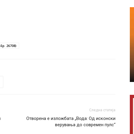
бр. 26708)
Следна статија
н
Отворена е изложбата „Вода: Од исконски
верувања до современ пулс“