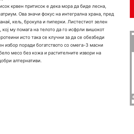
исок крвен притисок е дека мора да биде лесна,
натриум. Ова значи фокус на интегрална храна, пред
панаќ, кељ, брокула и пиперки. Листестиот зелен
, кој му помага на телото да го исфрли вишокот
протеини исто така се клучни за да се обезбеди
чен избор поради богатството со омега-3 масни
бело месо без кожа и растителните извори на
добри алтернативи.