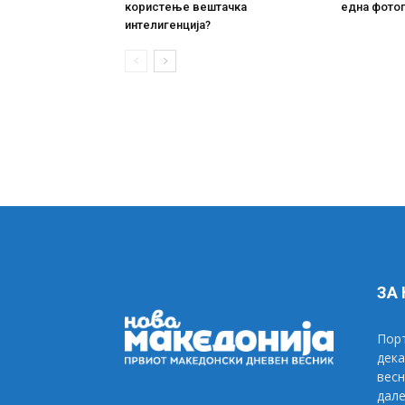
користење вештачка
една фото
интелигенциjа?
ЗА
Порт
дека
весн
дале