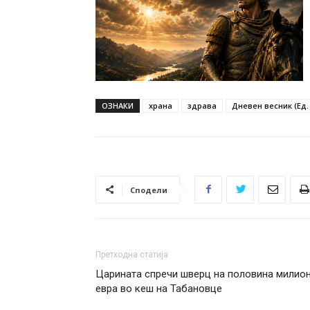
ОЗНАКИ
храна
здрава
Дневен весник (Ед. 
Сподели
Претходна статија
Царината спречи шверц на половина милио
евра во кеш на Табановце