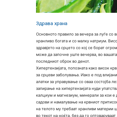
Здрава храна
Основното правило за вечера за луѓе со в
хранливо богата и со малку натриум. Вис
здравјето на срцето со кој се борат огро
може да започне уште вечерва, во вашата 
последниот оброк во денот.
Хипертензијата, попозната како висок крв
за срцеви заболувања. Иако е под влијани
алатки за управување со оваа состојба л
запирање на хипертензијата нуди упатства
калциум и магнезиум, минерали за кои е
садови и намалување на крвниот притисо
на телото му требаат хранливи материи ш
во текот на ноќта, без да го оптоваруваа