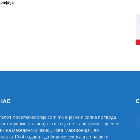
графија
 НАС
С
алот novamakedonija.com.mk е јасна и силна потврда
 остануваме на линијата што ја постави првиот дневен
ик на македонски јазик „Нова Македонија“, во
чната 1944 година - да бидеме секогаш со нашите