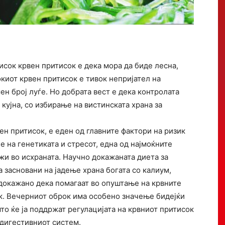
исок крвен притисок е дека мора да биде лесна,
окиот крвен притисок е тивок непријател на
мен број луѓе. Но добрата вест е дека контролата
кујна, со избирање на вистинската храна за
ен притисок, е еден од главните фактори на ризик
е на генетиката и стресот, една од најмоќните
ежи во исхраната. Научно докажаната диета за
 засновани на јадење храна богата со калиум,
 докажано дека помагаат во опуштање на крвните
к. Вечерниот оброк има особено значење бидејќи
то ќе ја поддржат регулацијата на крвниот притисок
т дигестивниот систем.