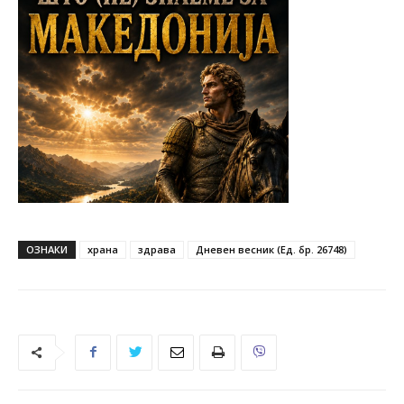
ОЗНАКИ
храна
здрава
Дневен весник (Ед. бр. 26748)