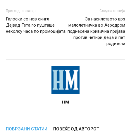
Претходна статија
Следна статија
Галоски со нов сингл –
За насилството врз
Дејвид Гета го пушташе
малолетничка во Аеродром
неколку часа по промоцијата
поднесена кривична пријава
против четири деца и пет
родители
НМ
ПОВРЗАНИ СТАТИИ
ПОВЕЌЕ ОД АВТОРОТ