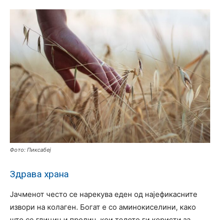
Фото: Пиксабеј
Здрава храна
Јачменот често се нарекува еден од најефикасните
извори на колаген. Богат е со аминокиселини, како
што се глицин и пролин, кои телото ги користи за