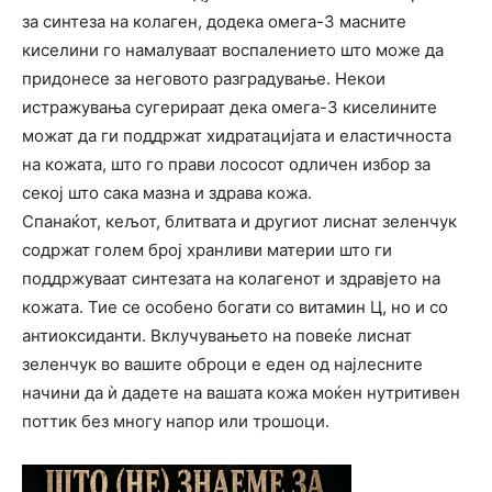
за синтеза на колаген, додека омега-3 масните
киселини го намалуваат воспалението што може да
придонесе за неговото разградување. Некои
истражувања сугерираат дека омега-3 киселините
можат да ги поддржат хидратацијата и еластичноста
на кожата, што го прави лососот одличен избор за
секој што сака мазна и здрава кожа.
Спанаќот, кељот, блитвата и другиот лиснат зеленчук
содржат голем број хранливи материи што ги
поддржуваат синтезата на колагенот и здравјето на
кожата. Тие се особено богати со витамин Ц, но и со
антиоксиданти. Вклучувањето на повеќе лиснат
зеленчук во вашите оброци е еден од најлесните
начини да ѝ дадете на вашата кожа моќен нутритивен
поттик без многу напор или трошоци.