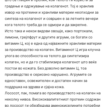
градење и одржување на колагенот. Тој е хранлив
извор на протеини и хранливи материи неопходни за
синтеза на колагенот и совршен е за летните вечери
кога телото треба да се одмори и да закрепне.
Исто така и некои видови овошје, како портокали,
лимони, грејпфрут и другите агруми, се богати со
витамин Ц, кој е една од најважните хранливи материи
за производство на колаген. Витаминот Ц игра клучна
улога во способноста на телото да синтетизира
колаген, но и да го стабилизира колагенот што веќе
постои во кожата. Без доволно витамин Ц, тоа
производство е сериозно нарушено. Агрумите се
едноставен, освежителен и достапен начин за
поддршка на здрава и сјајна кожа.
Лососот, пак, помага во производството на колаген на
неколку нивоа. Висококвалитетниот протеин содржан
во лососот ги обезбедува аминокиселините потребни