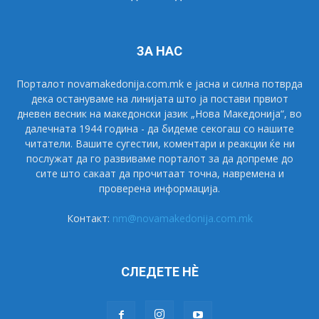
ЗА НАС
Порталот novamakedonija.com.mk е јасна и силна потврда
дека остануваме на линијата што ја постави првиот
дневен весник на македонски јазик „Нова Македонија“, во
далечната 1944 година - да бидеме секогаш со нашите
читатели. Вашите сугестии, коментари и реакции ќе ни
послужат да го развиваме порталот за да допреме до
сите што сакаат да прочитаат точна, навремена и
проверена информација.
Контакт:
nm@novamakedonija.com.mk
СЛЕДЕТЕ НÈ