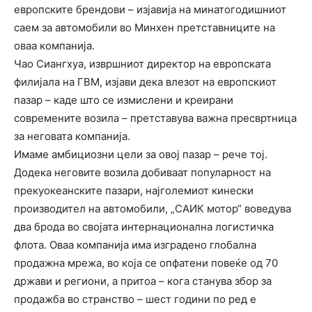
европските брендови – изјавија на минатогодишниот
саем за автомобили во Минхен претставниците на
оваа компанија.
Чао Сиангхуа, извршниот директор на европската
филијала на ГВМ, изјави дека влезот на европскиот
пазар – каде што се измислени и креирани
современите возила – претставува важна пресвртница
за неговата компанија.
Имаме амбициозни цели за овој пазар – рече тој.
Додека неговите возила добиваат популарност на
прекуокеанските пазари, најголемиот кинески
производител на автомобили, „САИК мотор“ воведува
два брода во својата интернационална логистичка
флота. Оваа компанија има изградено глобална
продажна мрежа, во која се опфатени повеќе од 70
држави и региони, а притоа – кога станува збор за
продажба во странство – шест години по ред е