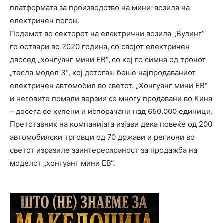
платформата за производство на мини-возила на
електричен погон.
Подемот во секторот на електрични возила „Вулинг“
го оствари во 2020 година, со својот електричен
двосед „хонгуанг мини ЕВ“, со кој го симна од тронот
„тесла модел 3“, кој дотогаш беше најпродаваниот
електричен автомобил во светот. „Хонгуанг мини ЕВ“
и неговите помали верзии се многу продавани во Кина
– досега се купени и испорачани над 650.000 единици.
Претставник на компанијата изјави дека повеќе од 200
автомобилски трговци од 70 држави и региони во
светот изразиле заинтересираност за продажба на
моделот „хонгуанг мини ЕВ“.