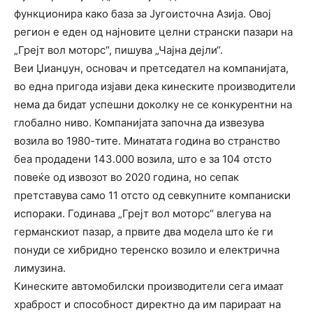
функционира како база за Југоисточна Азија. Овој
регион е еден од најновите целни странски пазари на
„Грејт вол моторс“, пишува „Чајна дејли“.
Веи Џианџун, основач и претседател на компанијата,
во една пригода изјави дека кинеските производители
нема да бидат успешни доколку не се конкурентни на
глобално ниво. Компанијата започна да извезува
возила во 1980-тите. Минатата година во странство
беа продадени 143.000 возила, што е за 104 отсто
повеќе од извозот во 2020 година, но сепак
претставува само 11 отсто од севкупните компаниски
испораки. Годинава „Грејт вол моторс“ влегува на
германскиот пазар, а првите два модела што ќе ги
понуди се хибридно теренско возило и електрична
лимузина.
Кинеските автомобилски производители сега имаат
храброст и способност директно да им парираат на