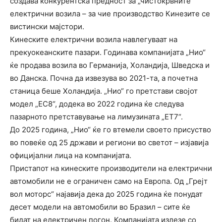
создава конкурентска предност за „чистокрвните“
електрични возила – за чие производство Кинезите се
вистински мајстори.
Кинеските електрични возила навлегуваат на
прекуокеанските пазари. Годинава компанијата „Нио“
ќе продава возила во Германија, Холандија, Шведска и
во Данска. Почна да извезува во 2021-та, а почетна
станица беше Холандија. „Нио“ го претстави својот
модел „ЕС8“, додека во 2022 година ќе следува
пазарното претставување на лимузината „ЕТ7“.
До 2025 година, „Нио“ ќе го втемели своето присуство
во повеќе од 25 држави и региони во светот – изјавија
официјални лица на компанијата.
Пристапот на кинеските производители на електрични
автомобили не е ограничен само на Европа. Од „Грејт
вол моторс“ најавија дека до 2025 година ќе понудат
десет модели на автомобили во Бразил – сите ќе
бидат на електричен погон. Компанијата излезе со