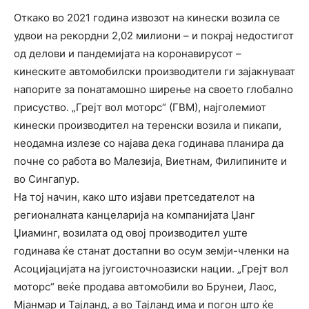
Откако во 2021 година извозот на кинески возила се
удвои на рекордни 2,02 милиони – и покрај недостигот
од делови и пандемијата на коронавирусот –
кинеските автомобилски производители ги зајакнуваат
напорите за понатамошно ширење на своето глобално
присуство. „Грејт вол моторс“ (ГВМ), најголемиот
кинески производител на теренски возила и пикапи,
неодамна излезе со најава дека годинава планира да
почне со работа во Малезија, Виетнам, Филипините и
во Сингапур.
На тој начин, како што изјави претседателот на
регионалната канцеларија на компанијата Џанг
Џиаминг, возилата од овој производител уште
годинава ќе станат достапни во осум земји-членки на
Асоцијацијата на југоисточноазиски нации. „Грејт вол
моторс“ веќе продава автомобили во Брунеи, Лаос,
Мјанмар и Тајланд, а во Тајланд има и погон што ќе