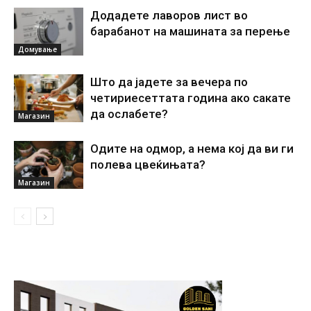
Додадете лаворов лист во
барабанот на машината за перење
Домување
Што да јадете за вечера по
четириесеттата година ако сакате
да ослабете?
Магазин
Одите на одмор, а нема кој да ви ги
полева цвеќињата?
Магазин