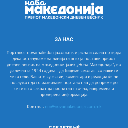
ЗА НАС
Порталот novamakedonija.com.mk е јасна и силна потврда
дека остануваме на линијата што ја постави првиот
дневен весник на македонски јазик „Нова Македонија“, во
далечната 1944 година - да бидеме секогаш со нашите
читатели. Вашите сугестии, коментари и реакции ќе ни
послужат да го развиваме порталот за да допреме до
сите што сакаат да прочитаат точна, навремена и
проверена информација.
Контакт:
nm@novamakedonija.com.mk
СЛЕДЕТЕ НÈ