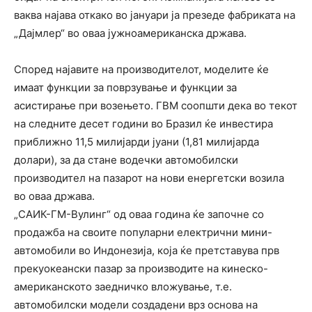
ваква најава откако во јануари ја презеде фабриката на
„Дајмлер“ во оваа јужноамериканска држава.
Според најавите на производителот, моделите ќе
имаат функции за поврзување и функции за
асистирање при возењето. ГВМ соопшти дека во текот
на следните десет години во Бразил ќе инвестира
приближно 11,5 милијарди јуани (1,81 милијарда
долари), за да стане водечки автомобилски
производител на пазарот на нови енергетски возила
во оваа држава.
„САИК-ГМ-Вулинг“ од оваа година ќе започне со
продажба на своите популарни електрични мини-
автомобили во Индонезија, која ќе претставува прв
прекуокеански пазар за производите на кинеско-
американското заедничко вложување, т.е.
автомобилски модели создадени врз основа на