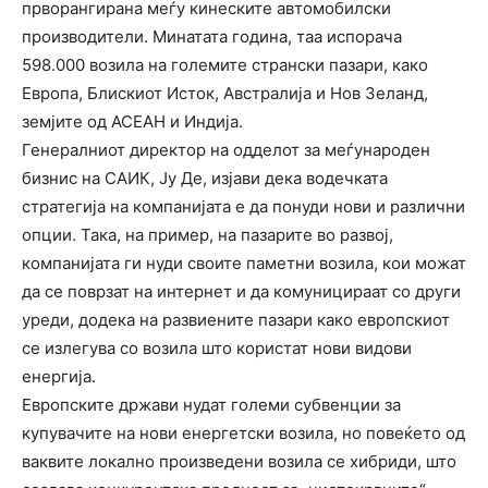
прворангирана меѓу кинеските автомобилски
производители. Минатата година, таа испорача
598.000 возила на големите странски пазари, како
Европа, Блискиот Исток, Австралија и Нов Зеланд,
земјите од АСЕАН и Индија.
Генералниот директор на одделот за меѓународен
бизнис на САИК, Ју Де, изјави дека водечката
стратегија на компанијата е да понуди нови и различни
опции. Така, на пример, на пазарите во развој,
компанијата ги нуди своите паметни возила, кои можат
да се поврзат на интернет и да комуницираат со други
уреди, додека на развиените пазари како европскиот
се излегува со возила што користат нови видови
енергија.
Европските држави нудат големи субвенции за
купувачите на нови енергетски возила, но повеќето од
ваквите локално произведени возила се хибриди, што