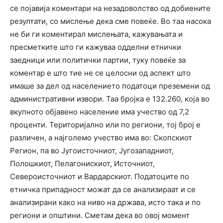
се појавија коментари на незадоволство од добиените
резултати, со мислење дека сме повеќе. Во таа насока
не би ги коментирал мислењата, кажувањата и
пресметките што ги кажуваа одделни етнички
заедници или политички партии, туку повеќе за
коментар е што тие не се целосни од аспект што
имаше за дел од населението податоци преземени од
административни извори. Таа бројка е 132.260, која во
вкупното објавено население има учество од 7,2
проценти. Територијално или по региони, тој број е
различен, а најголемо учество има во: Скопскиот
Регион, па во Југоисточниот, Југозападниот,
Полошкиот, Пелагонискиот, Источниот,
Североисточниот и Вардарскиот. Податоците по
етничка припадност можат да се анализираат и се
анализирани како на ниво на држава, исто така и по
региони и општини. Сметам дека во овој момент