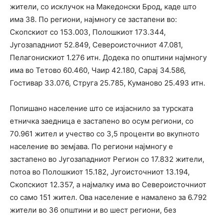
жители, со исклучок на Македонски Брод, каде што
има 38. По региони, најмногу се застапени во:
Скопскиот со 153.003, Полошкиот 173.344,
Југозападниот 52.849, Североисточниот 47.081,
Пелагонискиот 1.276 итн. Додека по општини најмногу
има во Тетово 60.460, Чаир 42.180, Сарај 34.586,
Гостивар 33.076, Струга 25.785, Куманово 25.493 итн.
Попишано население што се изјаснило за турската
етничка заедница е застапено во осум региони, со
70.961 жител и учество со 3,5 проценти во вкупното
население во земјава. По региони најмногу е
застапено во Југозападниот Регион со 17.832 жители,
потоа во Полошкиот 15.182, Југоисточниот 13.194,
Скопскиот 12.357, а најмалку има во Североисточниот
со само 151 жител. Ова население е намалено за 6.792
жители во 36 општини и во шест региони, без