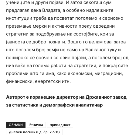
учениците и други појави. И затоа секогаш сум
предлагал дека Владата, а особено надлежните
институции треба да посветат поголемо и сериозно
преземање мерки и активности преку одредени
стратегии за подобрување на состојбите, кои за
јавноста се добро познати. Зошто го велам ова, затоа
што поголем број земји не само на Балканот туку и
пошироко се соочен со овие појави, а поголем број од
нив веќе на големо работи на стратегии, и покрај сите
проблеми што ги има, како економски, миграциони,
финансиски, енергетски итн.
Авторот е поранешен директор на Државниот завод
за статистика
и демографски аналитичар
ОЗНАКИ
Етничка
припадност
Дневен весник (Ед. бр. 25531)