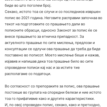
биде во што поголем број.
Секако, истото тоа се случи и со последниов извршен
попис во 2021 година. Неговите расправии започнаа во
текот на подготовките со прашањето дали во
пописните обрасци, односно Законот за попис ќе се
внесе прашањето за етничка припадност. За
актуелното прашање по сите мислења, предлози и
консултации се одлучи ова прашање да треба да биде
поставено во пописот. Моето мислење беше и кажав,
изјавив и напишав дека тоа прашање било во сите
спроведени пописи кај нас и за истите тие
располагаме со податоци.
Во согласност со препораките за попис, ова прашање
постоеше во групата на споредни белези и ние истото
тоа го прифативме како и другите карактеристики.
И, по овој спроведен попис, секако, како и претходно,