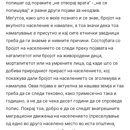
попишат од пораките „не отворај врата“ -,,не се
попишувај“ и разни други појави за неодзив.
Меѓутоа, како што е веќе познато и се знае, бројот на
вкупното население е намален, а тоа значи дека тоа
намалување е присутно и кај сите етнички заедници
треба да ги знаеме и нивните причини. Состојбата со
бројот на населението се следи преку појавата на
наталитетот или бројот на живородени деца,
морталитетот или на умрените лица, од каде што се
добива природниот прираст на населението, кој
покажува дали бројот на населението се зголемува и
намалува. Оваа појава е актуелна за нашава земја и таа
треба да се следи тековно, како тримесечно така и
годишно, а не да се чека десет години да се спроведе
попис. Покрај тоа, добро е да се следат внатрешните
миграциони движења на населението (преселување
од едно во друго населено место во иста општина,