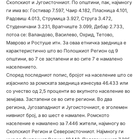
Скопскиот и Југоисточниот. По општини, пак, најмногу
ги има во: Гостивар 7.597, Чаир 4.182, Пласница 4.101,
Радовиш 4.013, Струмица 3.927, Струга 3.472,
Студеничани 3.231, Врапчиште 3.099, Дебар 2.733,
потоа се: Валандово, Василево, Охрид, Тетово,
Маврово и Ростуше итн. За оваа етничка заедница е
карактеристично што во Полошкиот Регион од 9
општини, во 7 се застапени и во сите 7 е намалено
населението.
Според последниот попис, бројот на население што се
изјаснило за ромската заедница изнесува 46.433 или
со учество од 2,5 проценти во вкупното население во
земјава. Застапени се во сите региони. Во два
региона, Југозападниот и Југоисточниот, е зголемен
нивниот број, а во шест е намален. Ромското
население е намалено за 7.446 жители, најмногу во
Скопскиот Регион и Североисточниот. Најмногу ги