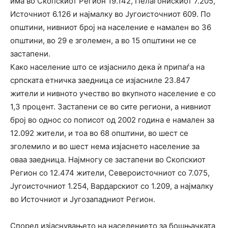
има во Скопскиот Регион 19.142, Пелагонискиот 7.205,
Источниот 6.126 и најмалку во Југоисточниот 609. По
општини, нивниот број на население е намален во 36
општини, во 29 е зголемен, а во 15 општини не се
застапени.
Како население што се изјаснило дека ѝ припаѓа на
српската етничка заедница се изјасниле 23.847
жители и нивното учество во вкупното население е со
1,3 процент. Застапени се во сите региони, а нивниот
број во однос со пописот од 2002 година е намален за
12.092 жители, и тоа во 68 општини, во шест се
зголемило и во шест нема изјаснето население за
оваа заедница. Најмногу се застапени во Скопскиот
Регион со 12.474 жители, Североисточниот со 7.075,
Југоисточниот 1.254, Вардарскиот со 1.209, а најмалку
во Источниот и Југозападниот Регион.
Според изјаснувањето на населението за бошњачката