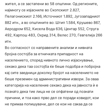
жител, а се застапени во 58 општини. Од регионите,
најмногу се изјасниле во Скопскиот 2.827,
Пелагонискиот 2.166, Источниот 1.892, Југозападниот
882 итн., а во општините во: Штип 1.584, Крушево 867,
Аеродром 652, Кисела Вода 636, Центар 552, Струга
492, Карпош 483, Охрид 314, Велес 270, Гевгелија 266
итн.
Во согласност со направените анализи и нивната
бројна состојба за етничката припадност на
населението, според нивното лично изјаснување,
секако дека таа состојба ќе беше подобра и побројна
кај сите заедници доколку бројот на населението не
беше преземен од административни извори. За оваа
категорија на население секако дека на јавноста ѝ е
познато дека тие лица не се опфатени од познати
причини, и тоа како прво дел се поради ковидот, кои
не примаа попишувачи, дел се кои не сакаа да се