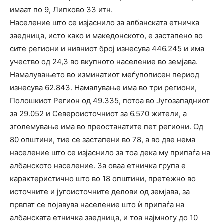
имаат по 9, Липково 33 итн.
Население што се изјаснило за албанската етничка
заедница, исто како и македонското, е застапено во
сите региони и нивниот број изнесува 446.245 и има
учество од 24,3 во вкупното население во земјава.
Намалувањето во изминатиот меѓупописен период
изнесува 62.843. Намалување има во три региони,
Полошкиот Регион од 49.335, потоа во Југозападниот
за 29.052 и Североисточниот за 6.570 жители, а
зголемување има во преостанатите пет региони. Од
80 општини, тие се застапени во 78, а во две нема
население што се изјаснило за тоа дека му припаѓа на
албанското население. За оваа етничка група е
карактеристично што во 18 општини, претежно во
источните и југоисточните делови од земјава, за
првпат се појавува население што ѝ припаѓа на
албанската етничка заедница, и тоа најмногу до 10