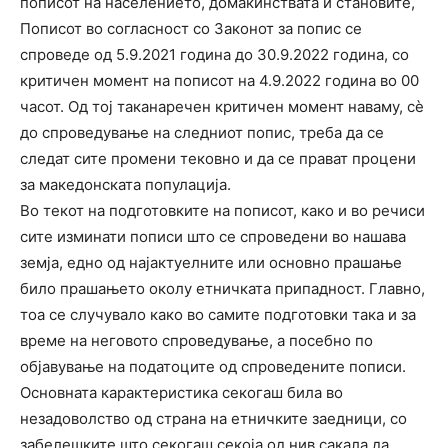
пописот на населението, домаќинствата и становите,
Пописот во согласност со Законот за попис се
спроведе од 5.9.2021 година до 30.9.2022 година, со
критичен момент на пописот на 4.9.2022 година во 00
часот. Од тој таканаречен критичен момент наваму, сѐ
до спроведување на следниот попис, треба да се
следат сите промени тековно и да се прават процени
за македонската популација.
Во текот на подготовките на пописот, како и во речиси
сите изминати пописи што се спроведени во нашава
земја, едно од најактуелните или основно прашање
било прашањето околу етничката припадност. Главно,
тоа се случувало како во самите подготовки така и за
време на неговото спроведување, а посебно по
објавување на податоците од спроведените пописи.
Основната карактеристика секогаш била во
незадоволство од страна на етничките заедници, со
забелешките што секогаш секоја од нив сакала да