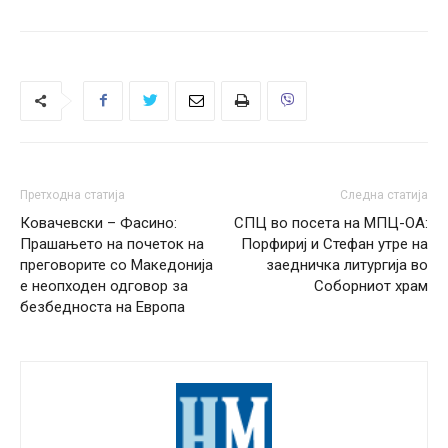
Претходна статија
Следна статија
Ковачевски – Фасино:
СПЦ во посета на МПЦ-ОА:
Прашањето на почеток на
Порфириј и Стефан утре на
преговорите со Македонија
заедничка литургија во
е неопходен одговор за
Соборниот храм
безбедноста на Европа