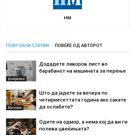
НМ
ПОВРЗАНИ СТАТИИ
ПОВЕЌЕ ОД АВТОРОТ
Додадете лаворов лист во
барабанот на машината за перење
Домување
Што да јадете за вечера по
четириесеттата година ако сакате
да ослабете?
Магазин
Одите на одмор, а нема кој да ви ги
полева цвеќињата?