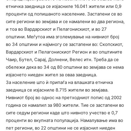
етничка заедница се изјасниле 16.041 жители или 0,9
проценти од попишаното население. Застапени се во
сите региони во земјава и се намалени во два региона,
и тоа во Вардарскиот и Пелагонискиот, и во 27
општини. Меѓутоа има зголемување на нивниот број
во 34 општини и најмногу се застапени во: Скопскиот,
Вардарскиот и Пелагонискиот Регион и во општините
Чаир, Бутел, Сарај, Долнени, Велес итн. Треба да се
обележи дека во 34 од 80 општини во земјава се нема
изјаснето ниеден жител за оваа заедница.
За население што ѝ припаѓа на влашката етничка
заедница се изјасниле 8.715 жители во земјава.
Нивниот број во однос на претходниот попис од 2002
година се намалил за 980 жители. Тие се застапени во
сите седум региони каде што нивното учество е 0,7
проценти во вкупната популација. Намалување има во
пет региони, во 22 општини не се изјаснил ниеден