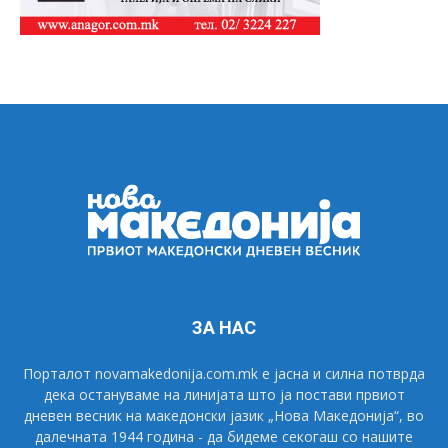
ЗА НАС
Порталот novamakedonija.com.mk е јасна и силна потврда
дека остануваме на линијата што ја постави првиот
дневен весник на македонски јазик „Нова Македонија“, во
далечната 1944 година - да бидеме секогаш со нашите