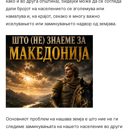
како и во друга општина), бидејќи може да се согледа
дали бројот на населението се зголемува или
намалува и, на крајот, секако е многу важно
иселувањето или заминувањето надвор од земјава.
Основниот проблем на нашава земја е што ние не ги
следиме заминувањата на нашето население во други