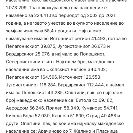
1.073.299. Тоа покажува дека ова население е
намалено за 224.410 во периодот од 2002 до 2021
година, а неговото учество во вкупното население во
земјава изнесува 58,4 проценти. Најголемо
намалување има во Источниот регион 41.493, потоа во
Пелагонискиот 39.875, Југоисточниот 36.673 и
Вардарскиот 25.076, а најмало во Полошкиот,
Североисточниот итн. Најголем број македонско
население има во Скопскиот Регион 340.402,
Пелагонискиот 164.596, Источниот 126.553,
Југоисточниот 118.284, Вардарскиот 112.444, а најмал
има во Полошкиот 43.285. Општини, пак, со најголем
број македонско население се: Битола со 69.182,
Аеродром 66.246, Прилеп 58.349, Куманово 54.741,
Кисела Вода 52.030, Карпош 51.609, Охрид 40.488 и
други. Општини, пак, во кои има најмалку македонско
население се: Арачиново со 7, Желино и Пласница