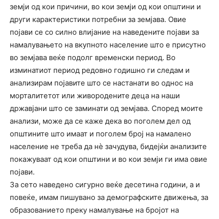
земји од кои причини, во кои земји од кои општини и
други карактеристики потребни за земјава. Овие
појави се со силно влијание на наведените појави за
намалувањето на вкупното население што е присутно
во земјава веќе подолг временски период. Во
изминатиот период редовно годишно ги следам и
анализирам појавите што се настанати во однос на
морталитетот или живородените деца на наши
државјани што се заминати од земјава. Според моите
анализи, може да се каже дека во поголем дел од
општините што имаат и поголем број на намалено
население не треба да нѐ зачудува, бидејќи анализите
покажуваат од кои општини и во кои земји ги има овие
појави.
За сето наведено сигурно веќе десетина години, а и
повеќе, имам пишувано за демографските движења, за
образованието преку намалување на бројот на