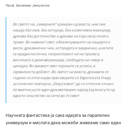
Проф. Звонимир Јанкулоски
Во светот на „северните“ креиран од власта, ние сме
нација без име, без историја, без колективна меморија,
држава без достоинство и држава на која секој полага
право. Во нивниот свет, обезличувањето на нацијата е
висок државнички чин, историјата е заедничка, шахтите
се иредентистички, патриотизмот не ни прилега,
вистината е дезинформација, слободата на говор е
цензура. Во ваквиот свет поразите се успеси, а
сервилноста доблест. Во светот на власта, државата со
години ги отпочнува преговорите со Европската Унија,
за конечно повторно „безусловно“ да ги отпочне откако
ќе вметне уште еден државотворен народ (од многуте од
едното општество за сите) во Уставот
Научната фантастика ја сака идејата за паралелен
универзум и мислата дека можеби живееме само еден