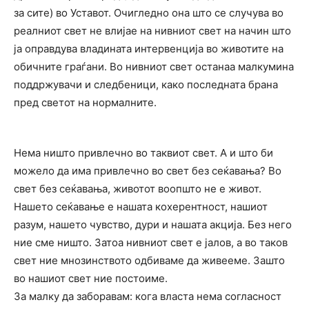
за сите) во Уставот. Очигледно она што се случува во
реалниот свет не влијае на нивниот свет на начин што
ја оправдува владината интервенција во животите на
обичните граѓани. Во нивниот свет останаа малкумина
поддржувачи и следбеници, како последната брана
пред светот на нормалните.
Нема ништо привлечно во таквиот свет. А и што би
можело да има привлечно во свет без сеќавања? Во
свет без сеќавања, животот воопшто не е живот.
Нашето сеќавање е нашата кохерентност, нашиот
разум, нашето чувство, дури и нашата акција. Без него
ние сме ништо. Затоа нивниот свет е јалов, а во таков
свет ние мнозинството одбиваме да живееме. Зашто
во нашиот свет ние постоиме.
За малку да заборавам: кога власта нема согласност