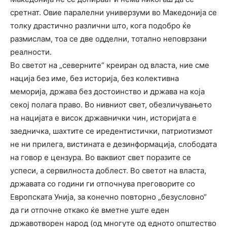
сретнат. Овие паралелни универзуми во Македонија се
толку драстично различни што, кога подобро ќе
размислам, тоа се две одделни, тотално неповрзани
реалности.
Во светот на „северните“ креиран од власта, ние сме
нација без име, без историја, без колективна
меморија, држава без достоинство и држава на која
секој полага право. Во нивниот свет, обезличувањето
на нацијата е висок државнички чин, историјата е
заедничка, шахтите се иредентистички, патриотизмот
не ни прилега, вистината е дезинформација, слободата
на говор е цензура. Во ваквиот свет поразите се
успеси, а сервилноста доблест. Во светот на власта,
државата со години ги отпочнува преговорите со
Европската Унија, за конечно повторно „безусловно“
да ги отпочне откако ќе вметне уште еден
државотворен народ (од многуте од едното општество