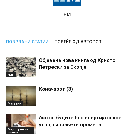
НМ
ПОВРЗАНИ СТАТИИ
ПОВЕЌЕ ОД АВТОРОТ
Објавена нова книга од Христо
Петрески за Скопје
Лик
Коначарот (3)
Магазин
Ако се будите без енергиjа секое
утро, направете промена
Медицински
совети