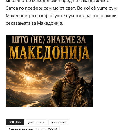
мнозинство македонски народ не сака да живее.
Затоа го преферирам мојот свет. Во кој сѐ уште сум
Македонец и во кој сѐ уште сум жив, зашто се живи
сеќавањата за Македонија.
ОЗНАКИ
дистопија
живееме
Дневен весник (Ед. бр. 25586)