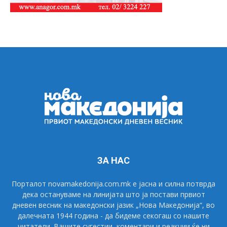
ЗА НАС
Порталот novamakedonija.com.mk е јасна и силна потврда
дека остануваме на линијата што ја постави првиот
дневен весник на македонски јазик „Нова Македонија“, во
далечната 1944 година - да бидеме секогаш со нашите
читатели. Вашите сугестии, коментари и реакции ќе ни