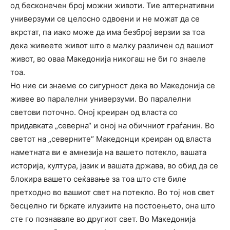
од бесконечен број можни животи. Тие алтернативни
универзуми се целосно одвоени и не можат да се
вкрстат, па иако може да има безброј верзии за тоа
дека живеете живот што е малку различен од вашиот
живот, во оваа Македонија никогаш не би го знаеле
тоа.
Но ние си знаеме со сигурност дека во Македонија се
живее во паралелни универзуми. Во паралелни
светови поточно. Оној креиран од власта со
придавката „северна“ и оној на обичниот граѓанин. Во
светот на „северните“ Македонци креиран од власта
наметната ви е амнезија на вашето потекло, вашата
историја, култура, јазик и вашата држава, во обид да се
блокира вашето сеќавање за тоа што сте биле
претходно во вашиот свет на потекло. Во тој нов свет
бесцелно ги бркате илузиите на постоењето, она што
сте го познавале во другиот свет. Во Македонија