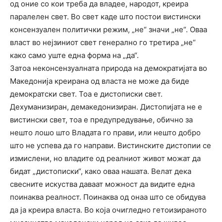
од оние со кои треба да владее, народот, креира
паралелен свет. Во свет каде што постои вистински
консензуален политички режим, „не“ значи „не“. Оваа
власт во нејзиниот свет генерално го третира „не“
како само уште една форма на „да“.
Затоа неконсензуалната природа на демократијата во
Македонија креирана од власта не може да биде
демократски свет. Тоа е дистописки свет.
Дехуманизиран, демакедонизиран. Дистопијата не е
вистински свет, тоа е предупредување, обично за
нешто лошо што Владата го прави, или нешто добро
што не успева да го направи. Вистинските дистопии се
измислени, но владите од реалниот живот можат да
бидат „дистописки“, како оваа нашата. Велат дека
свесните искуства даваат можност да видите една
поинаква реалност. Поинаква од онаа што се обидува
да ја креира власта. Во која очигледно гетоизираното