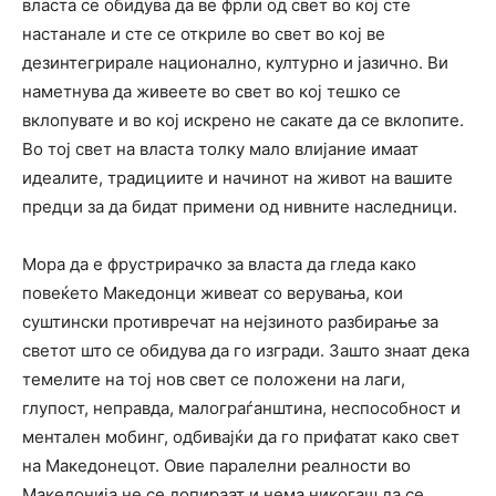
власта се обидува да ве фрли од свет во кој сте
настанале и сте се откриле во свет во кој ве
дезинтегрирале национално, културно и јазично. Ви
наметнува да живеете во свет во кој тешко се
вклопувате и во кој искрено не сакате да се вклопите.
Во тој свет на власта толку мало влијание имаат
идеалите, традициите и начинот на живот на вашите
предци за да бидат примени од нивните наследници.
Мора да е фрустрирачко за власта да гледа како
повеќето Македонци живеат со верувања, кои
суштински противречат на нејзиното разбирање за
светот што се обидува да го изгради. Зашто знаат дека
темелите на тој нов свет се положени на лаги,
глупост, неправда, малограѓанштина, неспособност и
ментален мобинг, одбивајќи да го прифатат како свет
на Македонецот. Овие паралелни реалности во
Македонија не се допираат и нема никогаш да се