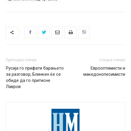
Претходна статија
Следна статија
Русија го прифати барањето
Еврооптимисти и
за разговор, Блинкен ќе се
македонопесимисти
обиде да го притисне
Лавров