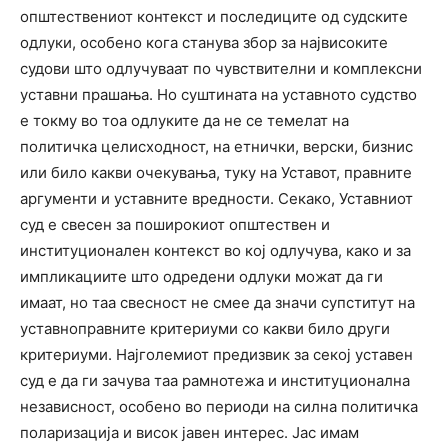
општествениот контекст и последиците од судските
одлуки, особено кога станува збор за највисоките
судови што одлучуваат по чувствителни и комплексни
уставни прашања. Но суштината на уставното судство
е токму во тоа одлуките да не се темелат на
политичка целисходност, на етнички, верски, бизнис
или било какви очекувања, туку на Уставот, правните
аргументи и уставните вредности. Секако, Уставниот
суд е свесен за поширокиот општествен и
институционален контекст во кој одлучува, како и за
импликациите што одредени одлуки можат да ги
имаат, но таа свесност не смее да значи супститут на
уставноправните критериуми со какви било други
критериуми. Најголемиот предизвик за секој уставен
суд е да ги зачува таа рамнотежа и институционална
независност, особено во периоди на силна политичка
поларизација и висок јавен интерес. Јас имам