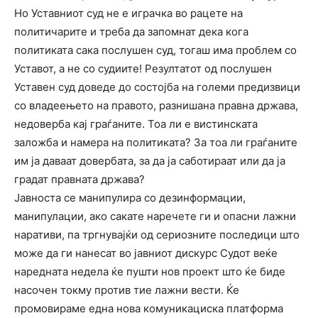
Но Уставниот суд не е играчка во рацете на
политичарите и треба да запомнат дека кога
политиката сака послушен суд, тогаш има проблем со
Уставот, а не со судиите! Резултатот од послушен
Уставен суд доведе до состојба на големи предизвици
со владеењето на правото, разнишана правна држава,
недоверба кај граѓаните. Тоа ли е вистинската
заложба и намера на политиката? За тоа ли граѓаните
им ја даваат довербата, за да ја саботираат или да ја
градат правната држава?
Јавноста се манипулира со дезинформации,
манипулации, ако сакате наречете ги и опасни лажни
наративи, па тргнувајќи од сериозните последици што
може да ги нанесат во јавниот дискурс Судот веќе
наредната недела ќе пушти нов проект што ќе биде
насочен токму против тие лажни вести. Ќе
промовираме една нова комуникациска платформа