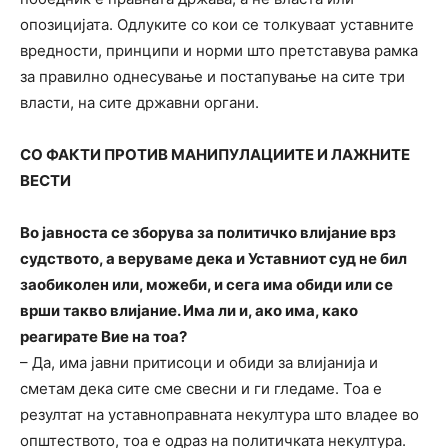
опозицијата. Одлуките со кои се толкуваат уставните
вредности, принципи и норми што претставува рамка
за правилно однесување и постапување на сите три
власти, на сите државни органи.
СО ФАКТИ ПРОТИВ МАНИПУЛАЦИИТЕ И ЛАЖНИТЕ
ВЕСТИ
Во јавноста се зборува за политичко влијание врз
судството, а веруваме дека и Уставниот суд не бил
заобиколен или, можеби, и сега има обиди или се
врши такво влијание. Има ли и, ако има, како
реагирате Вие на тоа?
– Да, има јавни притисоци и обиди за влијанија и
сметам дека сите сме свесни и ги гледаме. Тоа е
резултат на уставноправната некултура што владее во
општеството, тоа е одраз на политичката некултура.