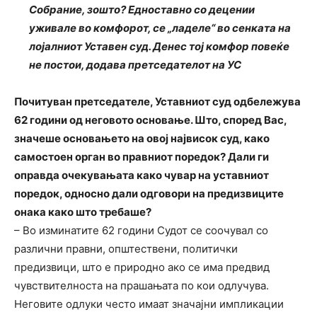
Собрание, зошто? Едноставно со децении
уживале во комфорот, се „ладеле“ во сенката на
лојалниот Уставен суд. Денес тој комфор повеќе
не постои, додава претседателот на УС
Почитуван претседателе, Уставниот суд одбележува
62 години од неговото основање. Што, според Вас,
значеше основањето на овој највисок суд, како
самостоен орган во правниот поредок? Дали ги
оправда очекувањата како чувар на уставниот
поредок, односно дали одговори на предизвиците
онака како што требаше?
– Во изминатите 62 години Судот се соочувал со
различни правни, општествени, политички
предизвици, што е природно ако се има предвид
чувствителноста на прашањата по кои одлучува.
Неговите одлуки често имаат значајни импликации