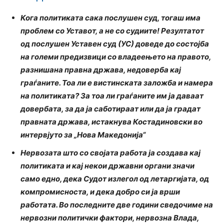
Кога политиката сака послушен суд, тогаш има
проблем со Уставот, а не со судиите! Резултатот
од послушен Уставен суд (УС) доведе до состојба
на големи предизвици со владеењето на правото,
разнишана правна држава, недоверба кај
граѓаните. Тоа ли е вистинската заложба и намера
на политиката? За тоа ли граѓаните им ја даваат
довербата, за да ја саботираат или да ја градат
правната држава, истакнува Костадиновски во
интервјуто за „Нова Македонија“
Нервозата што со својата работа ја создава кај
политиката и кај некои државни органи значи
само едно, дека Судот излегол од летаргијата, од
компромисноста, и дека добро си ја врши
работата. Во последните две години сведочиме на
нервозни политички фактори, нервозна Влада,