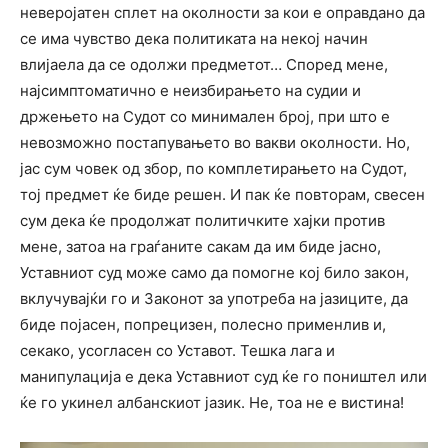
неверојатен сплет на околности за кои е оправдано да
се има чувство дека политиката на некој начин
влијаела да се одолжи предметот… Според мене,
најсимптоматично е неизбирањето на судии и
држењето на Судот со минимален број, при што е
невозможно постапувањето во вакви околности. Но,
јас сум човек од збор, по комплетирањето на Судот,
тој предмет ќе биде решен. И пак ќе повторам, свесен
сум дека ќе продолжат политичките хајки против
мене, затоа на граѓаните сакам да им биде јасно,
Уставниот суд може само да помогне кој било закон,
вклучувајќи го и Законот за употреба на јазиците, да
биде појасен, попрецизен, полесно применлив и,
секако, усогласен со Уставот. Тешка лага и
манипулација е дека Уставниот суд ќе го поништел или
ќе го укинел албанскиот јазик. Не, тоа не е вистина!