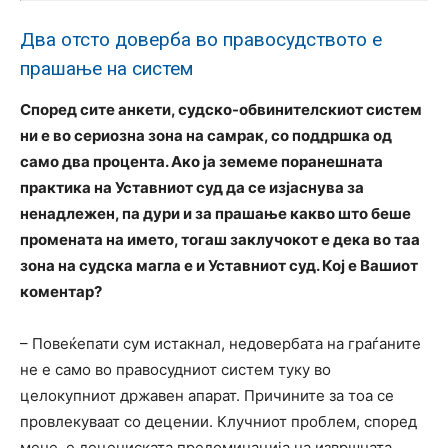
Два отсто доверба во правосудството е
прашање на систем
Според сите анкети, судско-обвинителскиот систем
ни е во сериозна зона на самрак, со поддршка од
само два процента. Ако ја земеме поранешната
практика на Уставниот суд да се изјаснува за
ненадлежен, па дури и за прашање какво што беше
промената на името, тогаш заклучокот е дека во таа
зона на судска магла е и Уставниот суд. Кој е Вашиот
коментар?
– Повеќепати сум истакнал, недовербата на граѓаните
не е само во правосудниот систем туку во
целокупниот државен апарат. Причините за тоа се
провлекуваат со децении. Клучниот проблем, според
мене, е децениската предоминација на извршната