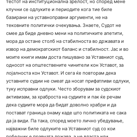
тестот на институционална зрелост, но според мене
клучни се одлуките и периодите кога тие биле
базирани на уставноправни аргументи, не на
тековните политички очекувања. Знаете, Судот не
смее да биде дневно мени на политичките апетити,
мора да остане столб на стабилноста во државата и
извор на демократскиот баланс и стабилност. Јас и во
моите книги имам доста пишувано за Уставниот суд,
односот на општествените чинители кон Уставот, за
лојалноста кон Уставот. И сега ќе повторам дека
уставните судии не смеат да носат прифатливи одлуки,
туку исправни одлуки. Често зборувам за судскиот
активизам, за храброста на судиите и пак ќе речам
дека судиите мора да бидат доволно храбри и да
постават граница онаму каде што политиката не сака
да ја види. Па така, според моето лично убедување,
најважни биле одлуките на Уставниот суд со кои
победник е правната држава, а не власта или