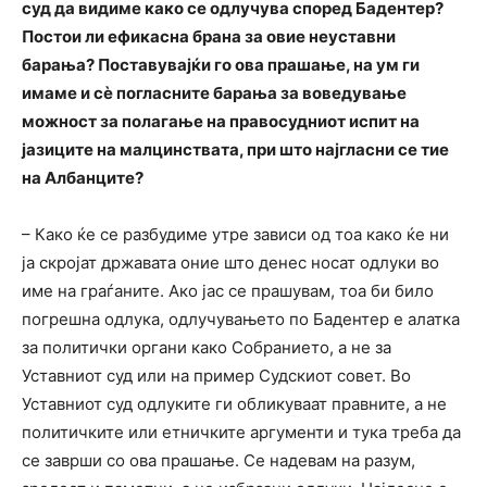
суд да видиме како се одлучува според Бадентер?
Постои ли ефикасна брана за овие неуставни
барања? Поставувајќи го ова прашање, на ум ги
имаме и сѐ погласните барања за воведување
можност за полагање на правосудниот испит на
јазиците на малцинствата, при што најгласни се тие
на Албанците?
– Како ќе се разбудиме утре зависи од тоа како ќе ни
ја скројат државата оние што денес носат одлуки во
име на граѓаните. Ако јас се прашувам, тоа би било
погрешна одлука, одлучувањето по Бадентер е алатка
за политички органи како Собранието, а не за
Уставниот суд или на пример Судскиот совет. Во
Уставниот суд одлуките ги обликуваат правните, а не
политичките или етничките аргументи и тука треба да
се заврши со ова прашање. Се надевам на разум,