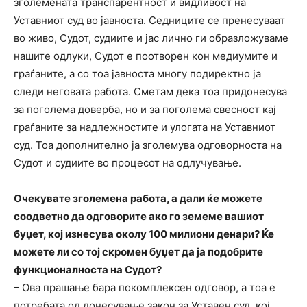
зголемената транспарентност и видливост на
Уставниот суд во јавноста. Седниците се пренесуваат
во живо, Судот, судиите и јас лично ги образложуваме
нашите одлуки, Судот е поотворен кон медиумите и
граѓаните, а со тоа јавноста многу подиректно ја
следи неговата работа. Сметам дека тоа придонесува
за поголема доверба, но и за поголема свесност кај
граѓаните за надлежностите и улогата на Уставниот
суд. Тоа дополнително ја зголемува одговорноста на
Судот и судиите во процесот на одлучување.
Очекувате зголемена работа, а дали ќе можете
соодветно да одговорите ако го земеме вашиот
буџет, кој изнесува околу 100 милиони денари? Ќе
можете ли со тој скромен буџет да ја подобрите
функционалноста на Судот?
– Ова прашање бара покомплексен одговор, а тоа е
потребата од донесување закон за Уставен суд, кој