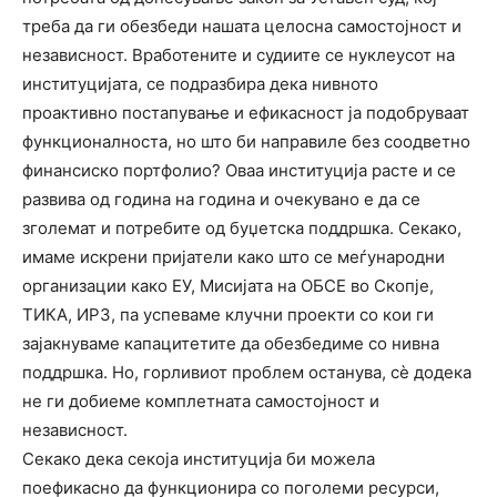
треба да ги обезбеди нашата целосна самостојност и
независност. Вработените и судиите се нуклеусот на
институцијата, се подразбира дека нивното
проактивно постапување и ефикасност ја подобруваат
функционалноста, но што би направиле без соодветно
финансиско портфолио? Оваа институција расте и се
развива од година на година и очекувано е да се
зголемат и потребите од буџетска поддршка. Секако,
имаме искрени пријатели како што се меѓународни
организации како ЕУ, Мисијата на ОБСЕ во Скопје,
ТИКА, ИРЗ, па успеваме клучни проекти со кои ги
зајакнуваме капацитетите да обезбедиме со нивна
поддршка. Но, горливиот проблем останува, сѐ додека
не ги добиеме комплетната самостојност и
независност.
Секако дека секоја институција би можела
поефикасно да функционира со поголеми ресурси,