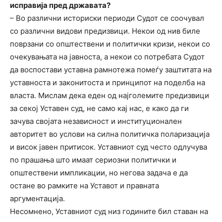
исправија пред државата?
– Во различни историски периоди Судот се соочувал
со различни видови предизвици. Некои од нив биле
поврзани со општествени и политички кризи, некои со
очекувањата на јавноста, а некои со потребата Судот
да воспостави уставна рамнотежа помеѓу заштитата на
уставноста и законитоста и принципот на поделба на
власта. Мислам дека еден од најголемите предизвици
за секој Уставен суд, не само кај нас, е како да ги
зачува својата независност и институционален
авторитет во услови на силна политичка поларизација
и висок јавен притисок. Уставниот суд често одлучува
по прашања што имаат сериозни политички и
општествени импликации, но негова задача е да
остане во рамките на Уставот и правната
аргументација.
Несомнено, Уставниот суд низ годините бил ставан на