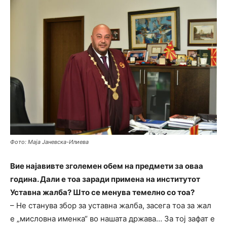
Фото: Маја Јаневска-Илиева
Вие најавивте зголемен обем на предмети за оваа
година. Дали е тоа заради примена на институтот
Уставна жалба? Што се менува темелно со тоа?
– Не станува збор за уставна жалба, засега тоа за жал
е „мисловна именка“ во нашата држава… За тој зафат е