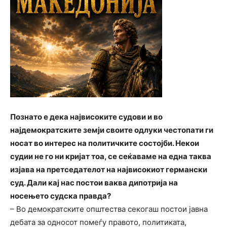
Познато е дека највисоките судови и во
најдемократските земји своите одлуки честопати ги
носат во интерес на политичките состојби. Некои
судии не го ни кријат тоа, се сеќаваме на една таква
изјава на претседателот на највисокиот германски
суд. Дали кај нас постои ваква дипотрија на
носењето судска правда?
– Во демократските општества секогаш постои јавна
дебата за односот помеѓу правото, политиката,