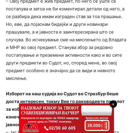
– Овој предмет е жив предмет, по него сѐ уште се
постапува и затоа не би коментирал детали од него, а
се разбира дека имам изграден став за тоа прашање.
Но, еве, да појаснам бидејќи и други новинари
прашувале, а и јавноста е заинтересирана што се
случува. Во исчекување сме на мислењето од Владата
и МНР во овој предмет. Станува збор за редовно
постапување и преземени активности како и во сите
други предмети во Судот, но, според мене, во овој
предмет особено е значајно да се види и нивното
мислење.
Изборот на наш судија во Судот во Стразбур беше
доста интересен, токму Вие го раководевте панелот
×
за избор. Дали, сепак, на крајот Стразбур го има
конечниот збор или тоа оди со преговори за кои
јавноста не е доволно информирана?
– Јас бев назначен како претседател на Комисијата