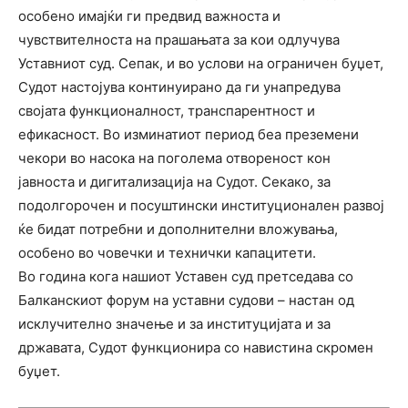
особено имајќи ги предвид важноста и
чувствителноста на прашањата за кои одлучува
Уставниот суд. Сепак, и во услови на ограничен буџет,
Судот настојува континуирано да ги унапредува
својата функционалност, транспарентност и
ефикасност. Во изминатиот период беа преземени
чекори во насока на поголема отвореност кон
јавноста и дигитализација на Судот. Секако, за
подолгорочен и посуштински институционален развој
ќе бидат потребни и дополнителни вложувања,
особено во човечки и технички капацитети.
Во година кога нашиот Уставен суд претседава со
Балканскиот форум на уставни судови – настан од
исклучително значење и за институцијата и за
државата, Судот функционира со навистина скромен
буџет.