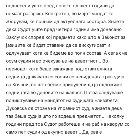
поднесени уште пред повеќе од шест години да
немаат разврска. Конкретно, во мојот мандат ќе
зборувам, ќе почнам од актуелната состојба. Знаете
дека Судот уште пред четири години има донесено
Заклучок според кој предмети како што е Законот за
јазиците ќе бидат ставени да се дискутираат и
одлучуваат кога ќе бидеме во полн состав. А сега сме
осум судии и во очекување на деветтиот… Во
периодот кога беше закажана подготвителната
седница државата се соочи со невидената трагедија
во Кочани, по што бевме принудени да ја одложиме
седницата во деновите на жалост. Потоа следуваше
поништување на мандатот на судијката Елизабета
Дуковска од страна на Управниот суд, а знаете дека
таа беше судија што го водеше предметот… Неколку
години пред тоа Судот работеше и на раб на кворум со
само пет судии од вкупно девет… Да, ова е