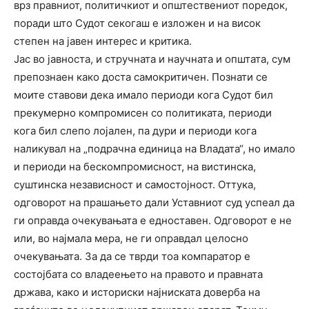
врз правниот, политичкиот и општествениот поредок,
поради што Судот секогаш е изложен и на висок
степен на јавен интерес и критика.
Јас во јавноста, и стручната и научната и општата, сум
препознаен како доста самокритичен. Познати се
моите ставови дека имало периоди кога Судот бил
прекумерно компромисен со политиката, периоди
кога бил слепо лојален, па дури и периоди кога
наликувал на „подрачна единица на Владата“, но имало
и периоди на бескомпромисност, на вистинска,
суштинска независност и самостојност. Оттука,
одговорот на прашањето дали Уставниот суд успеал да
ги оправда очекувањата е едноставен. Одговорот е не
или, во најмала мера, не ги оправдал целосно
очекувањата. За да се тврди тоа компаратор е
состојбата со владеењето на правото и правната
држава, како и историски најниската доверба на