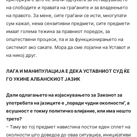
на слободите и правата на граѓаните и за владеењето
на правото. За мене, сите граѓани се исти, многупати
сум кажал, нема сензитивни предмети, сите предмети
имаат голема тежина за правниот поредок, за
општествени процеси, па и за функционирањето на
системот ако сакате. Мора да сме лојални на Уставот и
на никој друг.
ЛАГА И МАНИПУЛАЦИЈА Е ДЕКА УСТАВНИОТ СУД ЌЕ
ГО УКИНЕ АЛБАНСКИОТ ЈАЗИК
Дали одлагањето на изјаснувањето за Законот за
употребата на јазиците е „поради чудни околности“, а
всушност е токму политичко влијание, или има нешто
трето?
– Таму во тој предмет навистина постои еден сплет на
околности што доведоа до оваа ситуација, иницијативи