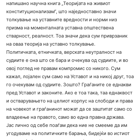
напишано научна книга „Теоријата на живиот
конституционализам“, што наједноставно значи
толкување на уставните вредности и норми низ
призма на моменталната уставна општествена
стварност, реалност. Тоа значи дека сум приврзаник
на оваа теорија на уставно толкување.
Политичката, етничката, верската неутралност на
судиите е она што се бара и очекува од судиите, и во
овој поглед не правам компромис со никого. Сум
кажал, лојален сум само на Уставот и на никој друг, тоа
го очекувам од судиите. Зошто? Граѓаните се еднакви
пред Уставот и законите. Ако е тоа така, таа еднаквост
и остварувањето на целиот корпус на слободи и права
на човекот и граѓанинот можат да се заштитат само со
владеење на правото, само во една правна држава.
Јас лично од себе поаѓам дека ние не смееме да им
угодуваме на политичките барања, бидејќи во истиот