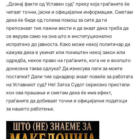
„Дознај факти од Уставен суд“ преку која граѓаните ќе
читаат точни, јасни и официјални информации. Сметам
дека ќе биде од голема помош за сите да ги
препознаат тие лажни вести и да знаат дека треба да
се верува само на она што е институционално
испратено до јавноста. Како може некој политичар да
кажува дека е укинат или поништен некој закон или
одредба, некое право на граѓаните, кога не е воопшто
донесена таква одлука? Да изнесува лаги за моите
постапки? Дали тие однадвор знаат повеќе за работата
на Уставниот суд? Не! Затоа Судот сериозно пристапи
кон ова прашање и сметам дека ќе има ефект,
граѓаните да добиваат точни и официјални податоци
за нашето работење.