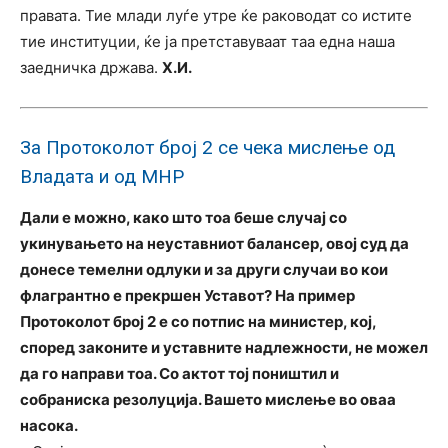
правата. Тие млади луѓе утре ќе раководат со истите
тие институции, ќе ја претставуваат таа една наша
заедничка држава.
Х.И.
За Протоколот број 2 се чека мислење од
Владата и од МНР
Дали е можно, како што тоа беше случај со
укинувањето на неуставниот балансер, овој суд да
донесе темелни одлуки и за други случаи во кои
флагрантно е прекршен Уставот? На пример
Протоколот број 2 е со потпис на министер, кој,
според законите и уставните надлежности, не можел
да го направи тоа. Со актот тој поништил и
собраниска резолуција. Вашето мислење во оваа
насока.