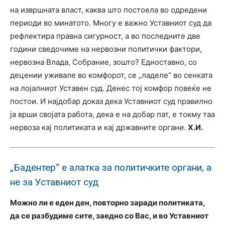
на извршната власт, каква што постоела во одредени
периоди во минатото. Многу е важно Уставниот суд да
рефлектира правна сигурност, а во последните две
години сведочиме на нервозни политички фактори,
нервозна Влада, Собрание, зошто? Едноставно, со
децении уживале во комфорот, се „ладеле“ во сенката
на лојалниот Уставен суд. Денес тој комфор повеќе не
постои. И најдобар доказ дека Уставниот суд правилно
ја врши својата работа, дека е на добар пат, е токму таа
нервоза кај политиката и кај државните органи.
Х.И.
„Бадентер“ е алатка за политичките органи, а
не за Уставниот суд
Можно ли е еден ден, повторно заради политиката,
да се разбудиме сите, заедно со Вас, и во Уставниот