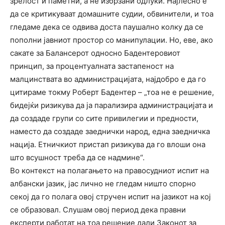
зрелост и паметни, а не избрзани одлуки. Најлесно е
да се критикуваат домашните судии, обвинители, и тоа
гледаме дека се одвива доста паушално колку да се
пополни јавниот простор со манипулации. Но, еве, ако
сакате за Балансерот односно Бадентеровиот
принцип, за процентуалната застапеност на
малцинствата во администрацијата, најдобро е да го
цитираме токму Роберт Бадентер – „тоа не е решение,
бидејќи ризикува да ја парализира администрацијата и
да создаде групи со сите привилегии и предности,
наместо да создаде заеднички народ, една заедничка
нација. Етничкиот пристап ризикува да го влоши она
што всушност треба да се надмине“.
Во контекст на полагањето на правосудниот испит на
албански јазик, јас лично не гледам ништо спорно
секој да го полага овој стручен испит на јазикот на кој
се образовал. Слушам овој период дека правни
експерти работат на тоа решение дали Законот за