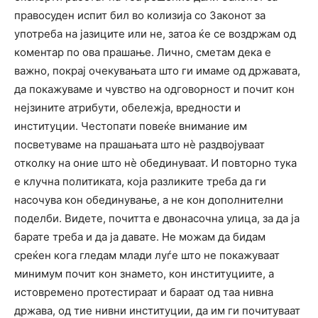
правосуден испит бил во колизија со Законот за
употреба на јазиците или не, затоа ќе се воздржам од
коментар по ова прашање. Лично, сметам дека е
важно, покрај очекувањата што ги имаме од државата,
да покажуваме и чувство на одговорност и почит кон
нејзините атрибути, обележја, вредности и
институции. Честопати повеќе внимание им
посветуваме на прашањата што нè раздвојуваат
отколку на оние што нè обединуваат. И повторно тука
е клучна политиката, која разликите треба да ги
насочува кон обединување, а не кон дополнителни
поделби. Видете, почитта е двонасочна улица, за да ја
барате треба и да ја давате. Не можам да бидам
среќен кога гледам млади луѓе што не покажуваат
минимум почит кон знамето, кон институциите, а
истовремено протестираат и бараат од таа нивна
држава, од тие нивни институции, да им ги почитуваат