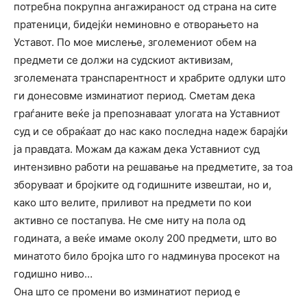
потребна покрупна ангажираност од страна на сите
пратеници, бидејќи неминовно е отворањето на
Уставот. По мое мислење, зголемениот обем на
предмети се должи на судскиот активизам,
зголемената транспарентност и храбрите одлуки што
ги донесовме изминатиот период. Сметам дека
граѓаните веќе ја препознаваат улогата на Уставниот
суд и се обраќаат до нас како последна надеж барајќи
ја правдата. Можам да кажам дека Уставниот суд
интензивно работи на решавање на предметите, за тоа
зборуваат и бројките од годишните извештаи, но и,
како што велите, приливот на предмети по кои
активно се постапува. Не сме ниту на пола од
годината, а веќе имаме околу 200 предмети, што во
минатото било бројка што го надминува просекот на
годишно ниво…
Она што се промени во изминатиот период е