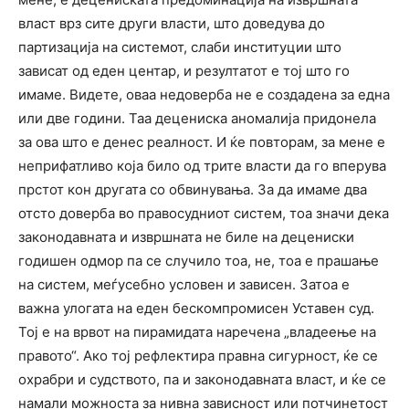
власт врз сите други власти, што доведува до
партизација на системот, слаби институции што
зависат од еден центар, и резултатот е тој што го
имаме. Видете, оваа недоверба не е создадена за една
или две години. Таа децениска аномалија придонела
за ова што е денес реалност. И ќе повторам, за мене е
неприфатливо која било од трите власти да го вперува
прстот кон другата со обвинувања. За да имаме два
отсто доверба во правосудниот систем, тоа значи дека
законодавната и извршната не биле на децениски
годишен одмор па се случило тоа, не, тоа е прашање
на систем, меѓусебно условен и зависен. Затоа е
важна улогата на еден бескомпромисен Уставен суд.
Тој е на врвот на пирамидата наречена „владеење на
правото“. Ако тој рефлектира правна сигурност, ќе се
охрабри и судството, па и законодавната власт, и ќе се
намали можноста за нивна зависност или потчинетост