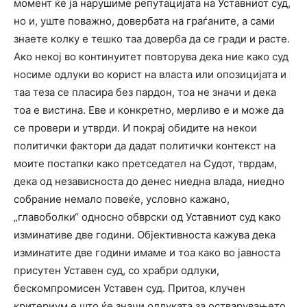
момент ќе ја нарушиме репутацијата на Уставниот суд,
но и, уште поважно, довербата на граѓаните, а сами
знаете колку е тешко таа доверба да се гради и расте.
Ако некој во континуитет повторува дека ние како суд
носиме одлуки во корист на власта или опозицијата и
таа теза се пласира без пардон, тоа не значи и дека
тоа е вистина. Еве и конкретно, мерливо е и може да
се провери и утврди. И покрај обидите на некои
политички фактори да дадат политички контекст на
моите постапки како претседател на Судот, тврдам,
дека од независноста до денес ниедна влада, ниедно
собрание немало повеќе, условно кажано,
„главоболки“ односно обврски од Уставниот суд како
изминативе две години. Објективноста кажува дека
изминатите две години имаме и тоа како во јавноста
присутен Уставен суд, со храбри одлуки,
бескомпромисен Уставен суд. Притоа, клучен
критериум е што ќе значи одлуката за остварувањето