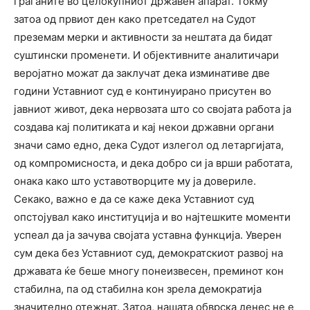
граѓаните во целокупниот државен апарат. Токму
затоа од првиот ден како претседател на Судот
преземам мерки и активности за нештата да бидат
суштински променети. И објективните аналитичари
веројатно можат да заклучат дека изминативе две
години Уставниот суд е континуирано присутен во
јавниот живот, дека нервозата што со својата работа ја
создава кај политиката и кај некои државни органи
значи само едно, дека Судот излегол од летаргијата,
од компромисноста, и дека добро си ја врши работата,
онака како што уставотворците му ја довериле.
Секако, важно е да се каже дека Уставниот суд
опстојувал како институција и во најтешките моменти
успеал да ја зачува својата уставна функција. Уверен
сум дека без Уставниот суд, демократскиот развој на
државата ќе беше многу понеизвесен, преминот кон
стабилна, па од стабилна кон зрела демократија
значително отежнат. Затоа, нашата обврска денес не е