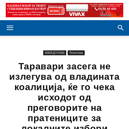
МАКЕДОНИЈА
Политика
Таравари засега не
излегува од владината
коалиција, ќе го чека
исходот од
преговорите на
пратениците за
локалните избори