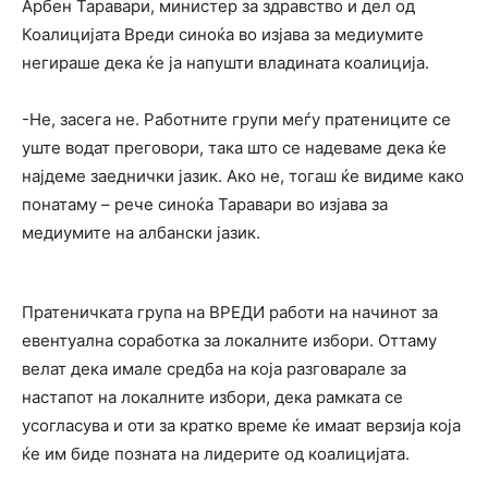
Арбен Таравари, министер за здравство и дел од
Коалицијата Вреди синоќа во изјава за медиумите
негираше дека ќе ја напушти владината коалиција.
-Не, засега не. Работните групи меѓу пратениците се
уште водат преговори, така што се надеваме дека ќе
најдеме заеднички јазик. Ако не, тогаш ќе видиме како
понатаму – рече синоќа Таравари во изјава за
медиумите на албански јазик.
Пратеничката група на ВРЕДИ работи на начинот за
евентуална соработка за локалните избори. Оттаму
велат дека имале средба на која разговарале за
настапот на локалните избори, дека рамката се
усогласува и оти за кратко време ќе имаат верзија која
ќе им биде позната на лидерите од коалицијата.