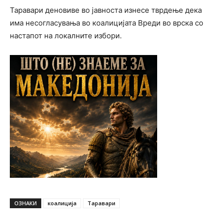
Таравари деновиве во јавноста изнесе тврдење дека
има несогласувања во коалицијата Вреди во врска со
настапот на локалните избори.
ОЗНАКИ
коалиција
Таравари