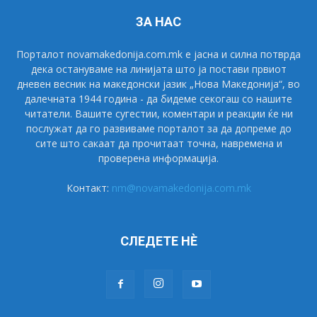
ЗА НАС
Порталот novamakedonija.com.mk е јасна и силна потврда
дека остануваме на линијата што ја постави првиот
дневен весник на македонски јазик „Нова Македонија“, во
далечната 1944 година - да бидеме секогаш со нашите
читатели. Вашите сугестии, коментари и реакции ќе ни
послужат да го развиваме порталот за да допреме до
сите што сакаат да прочитаат точна, навремена и
проверена информација.
Контакт:
nm@novamakedonija.com.mk
СЛЕДЕТЕ НÈ