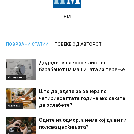
НМ
ПОВРЗАНИ СТАТИИ
ПОВЕЌЕ ОД АВТОРОТ
Додадете лаворов лист во
барабанот на машината за перење
Домување
Што да јадете за вечера по
четириесеттата година ако сакате
да ослабете?
Магазин
Одите на одмор, а нема кој да ви ги
полева цвеќињата?