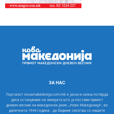
ЗА НАС
Порталот novamakedonija.com.mk е јасна и силна потврда
дека остануваме на линијата што ја постави првиот
дневен весник на македонски јазик „Нова Македонија“, во
далечната 1944 година - да бидеме секогаш со нашите