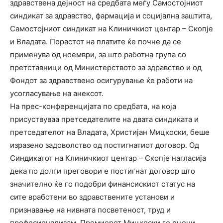
здравствена дејност на средбата меѓу Самостојниот
синдикат за здравство, фармација и социјална заштита,
Самостојниот синдикат на Клиничкиот центар – Скопје
и Владата. Порастот на платите ќе почне да се
применува од ноември, за што работна група со
претставници од Министерството за здравство и од
Фондот за здравствено осигурување ќе работи на
усогласување на анексот.
На прес-конференцијата по средбата, на која
присуствуваа претседателите на двата синдиката и
претседателот на Владата, Христијан Мицкоски, беше
изразено задоволство од постигнатиот договор. Од
Синдикатот на Клиничкиот центар – Скопје нагласија
дека по долги преговори е постигнат договор што
значително ќе го подобри финансискиот статус на
сите вработени во здравствените установи и
признавање на нивната посветеност, труд и
професионализам. Премиерот Мицкоски го оцени