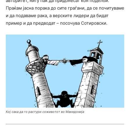
авторитет, ниту пак да придонесат кон поделби.
Праќам јасна порака до сите граѓани, да се почитуваме
и да подаваме рака, а верските лидери да бидат
пример и да предводат – посочува Сотировски.
Кој сака да го растури соживотот во Македонија