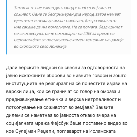
Замислете вие каков див народ е овој со кој сме во
соживот. Овие се беспримерен див народ, затоа немаат
идентитет и нема да имаат никогаш, без разлика што
ние сакаме да им помогнеме. Не се помага, бездушниот
не се освестува, рече поглаварот на ИВЗ за време на
церемонијата за поставување камен-темелник на џамија
во скопското село Арнакија
Дали верските лидери се свесни за одговорноста на
јавно искажаните зборови во нивните говори и зошто
институциите не реагираат на сѐ почестите изјави на
верски лица, кои се граничат со говор на омраза и
предизвикување етничка и верска нетрпеливост и
поткопување на соживотот во земјава? Ваквите
дилеми се наметнаа во јавноста откако вчера на
социјалната мрежа Фејсбук беше поставено видео во
кое Сулејман Реџепи, поглаварот на Исламската