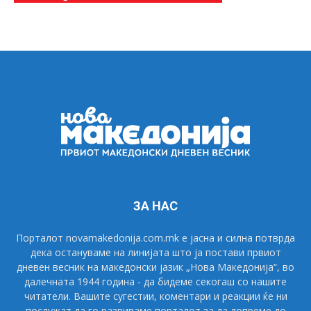
ЗА НАС
Порталот novamakedonija.com.mk е јасна и силна потврда
дека остануваме на линијата што ја постави првиот
дневен весник на македонски јазик „Нова Македонија“, во
далечната 1944 година - да бидеме секогаш со нашите
читатели. Вашите сугестии, коментари и реакции ќе ни
послужат да го развиваме порталот за да допреме до