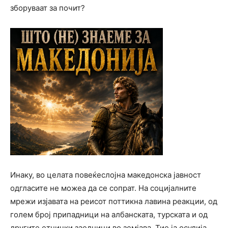
зборуваат за почит?
Инаку, во целата повеќеслојна македонска јавност
одгласите не можеа да се сопрат. На социјалните
мрежи изјавата на реисот поттикна лавина реакции, од
голем број припадници на албанската, турската и од
другите етнички заедници во земјава. Тие ја осудија