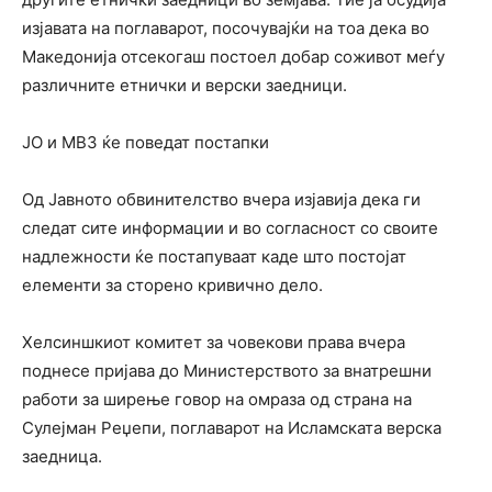
изјавата на поглаварот, посочувајќи на тоа дека во
Македонија отсекогаш постоел добар соживот меѓу
различните етнички и верски заедници.
ЈО и МВЗ ќе поведат постапки
Од Јавното обвинителство вчера изјавија дека ги
следат сите информации и во согласност со своите
надлежности ќе постапуваат каде што постојат
елементи за сторено кривично дело.
Хелсиншкиот комитет за човекови права вчера
поднесе пријава до Министерството за внатрешни
работи за ширење говор на омраза од страна на
Сулејман Реџепи, поглаварот на Исламската верска
заедница.