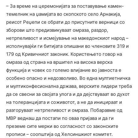
– За време на церемонијата за поставување камен-
темелник на џамијата во скопското село Арнакија,
реисот Реџепи се обрати до присутните верници со
зборови што предизвикуваат омраза, раздор,
нетрпеливост и исмејување на македонскиот народ –
исполнувајќи ги битијата опишани во членовите 319 и
179 од Кривичниот законик. Користењето говор на
омраза од страна на вршител на висока верска
функција и човек со големо влијание во јавноста е
особено опасно и недозволиво. Во една мултиетничка
и мултиконфесионална држава, верските лидери треба
да се свесни за својата улога и да дејствуваат во духот
на толеранцијата и соживотот, а не да иницираат и
разгоруваат нетрпеливост и омраза. Побаравме од
МВР веднаш да постапи по оваа пријава и да ги
преземе сите мерки во согласност со законските
прописи – соопштија од Хелсиншкиот комитет.