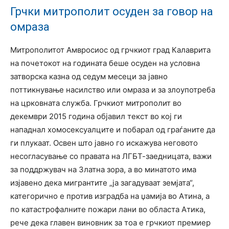
Грчки митрополит осуден за говор на
омраза
Митрополитот Амвросиос од грчкиот град Калаврита
на почетокот на годината беше осуден на условна
затворска казна од седум месеци за јавно
поттикнување насилство или омраза и за злоупотреба
на црковната служба. Грчкиот митрополит во
декември 2015 година објавил текст во кој ги
нападнал хомосексуалците и побарал од граѓаните да
ги плукаат. Освен што јавно го искажува неговото
несогласување со правата на ЛГБТ-заедницата, важи
за поддржувач на Златна зора, а во минатото има
изјавено дека мигрантите „ја загадуваат земјата“,
категорично е против изградба на џамија во Атина, а
по катастрофалните пожари лани во областа Атика,
рече дека главен виновник за тоа е грчкиот премиер