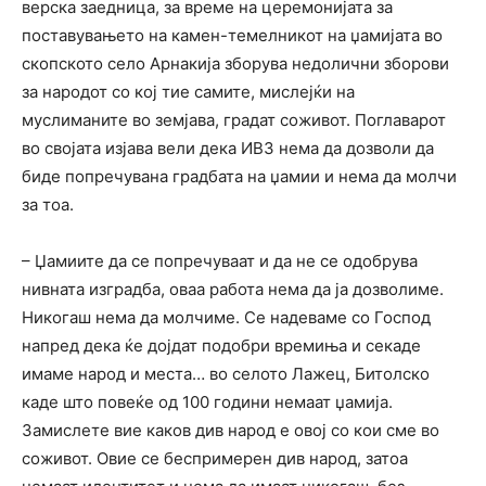
верска заедница, за време на церемонијата за
поставувањето на камен-темелникот на џамијата во
скопското село Арнакија зборува недолични зборови
за народот со кој тие самите, мислејќи на
муслиманите во земјава, градат соживот. Поглаварот
во својата изјава вели дека ИВЗ нема да дозволи да
биде попречувана градбата на џамии и нема да молчи
за тоа.
– Џамиите да се попречуваат и да не се одобрува
нивната изградба, оваа работа нема да ја дозволиме.
Никогаш нема да молчиме. Се надеваме со Господ
напред дека ќе дојдат подобри времиња и секаде
имаме народ и места… во селото Лажец, Битолско
каде што повеќе од 100 години немаат џамија.
Замислете вие каков див народ е овој со кои сме во
соживот. Овие се беспримерен див народ, затоа