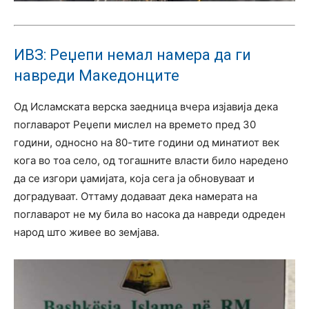
ИВЗ: Реџепи немал намера да ги
навреди Македонците
Од Исламската верска заедница вчера изјавија дека
поглаварот Реџепи мислел на времето пред 30
години, односно на 80-тите години од минатиот век
кога во тоа село, од тогашните власти било наредено
да се изгори џамијата, која сега ја обновуваат и
доградуваат. Оттаму додаваат дека намерата на
поглаварот не му била во насока да навреди одреден
народ што живее во земјава.