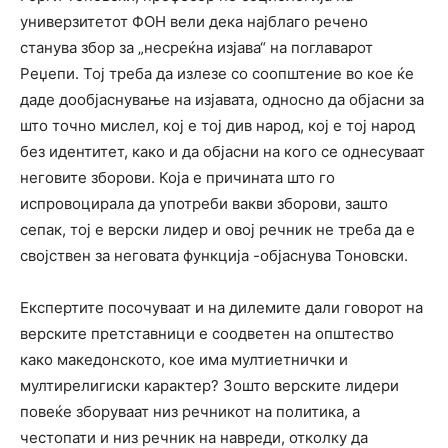
универзитетот ФОН вели дека најблаго речено
станува збор за „несреќна изјава“ на поглаварот
Реџепи. Тој треба да излезе со соопштение во кое ќе
даде дообјаснување на изјавата, односно да објасни за
што точно мислел, кој е тој див народ, кој е тој народ
без идентитет, како и да објасни на кого се однесуваат
неговите зборови. Која е причината што го
испровоцирала да употреби вакви зборови, зашто
сепак, тој е верски лидер и овој речник не треба да е
својствен за неговата функција -објаснува Тоновски.
Експертите посочуваат и на дилемите дали говорот на
верските претставници е соодветен на општество
како македонското, кое има мултиетнички и
мултирелигиски карактер? Зошто верските лидери
повеќе зборуваат низ речникот на политика, а
честопати и низ речник на навреди, отколку да