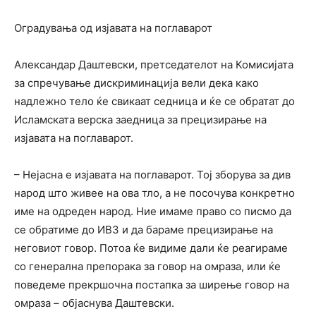
Оградувања од изјавата на поглаварот
Александар Даштевски, претседателот на Комисијата
за спречување дискриминација вели дека како
надлежно тело ќе свикаат седница и ќе се обратат до
Исламската верска заедница за прецизирање на
изјавата на поглаварот.
– Нејасна е изјавата на поглаварот. Тој зборува за див
народ што живее на ова тло, а не посочува конкретно
име на одреден народ. Ние имаме право со писмо да
се обратиме до ИВЗ и да бараме прецизирање на
неговиот говор. Потоа ќе видиме дали ќе реагираме
со генерална препорака за говор на омраза, или ќе
поведеме прекршочна постапка за ширење говор на
омраза – објаснува Даштевски.