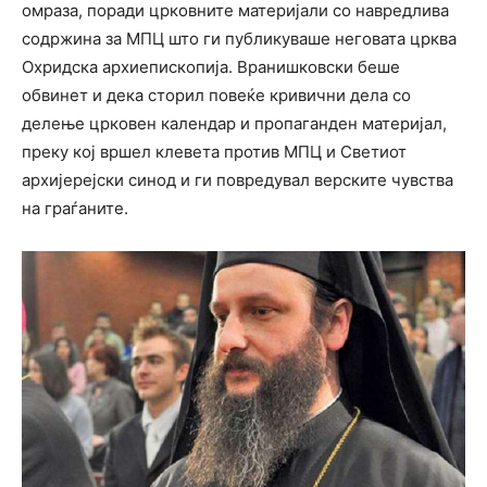
омраза, поради црковните материјали со навредлива
содржина за МПЦ што ги публикуваше неговата црква
Охридска архиепископија. Вранишковски беше
обвинет и дека сторил повеќе кривични дела со
делење црковен календар и пропаганден материјал,
преку кој вршел клевета против МПЦ и Светиот
архијерејски синод и ги повредувал верските чувства
на граѓаните.