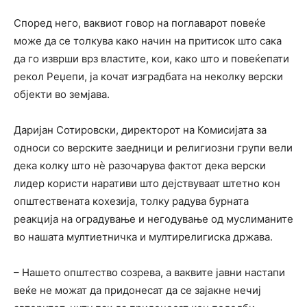
Според него, ваквиот говор на поглаварот повеќе
може да се толкува како начин на притисок што сака
да го изврши врз властите, кои, како што и повеќепати
рекол Реџепи, ја кочат изградбата на неколку верски
објекти во земјава.
Даријан Сотировски, директорот на Комисијата за
односи со верските заедници и религиозни групи вели
дека колку што нѐ разочарува фактот дека верски
лидер користи наративи што дејствуваат штетно кон
општествената кохезија, толку радува бурната
реакција на оградување и негодување од муслиманите
во нашата мултиетничка и мултирелигиска држава.
– Нашето општество созрева, а ваквите јавни настапи
веќе не можат да придонесат да се зајакне нечиј