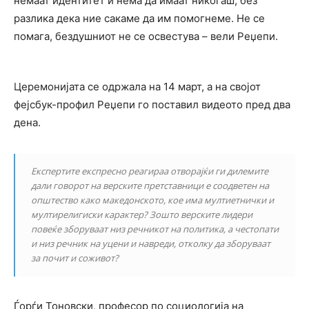
немаат идентитет и нема да имаат никогаш, без
разлика дека ние сакаме да им помогнеме. Не се
помага, бездушниот не се освестува – вели Реџепи.
Церемонијата се одржала на 14 март, а на својот
фејсбук-профил Реџепи го поставил видеото пред два
дена.
Експертите експресно реагираа отворајќи ги дилемите
дали говорот на верските претставници е соодветен на
општество како македонското, кое има мултиетнички и
мултирелигиски карактер? Зошто верските лидери
повеќе зборуваат низ речникот на политика, а честопати
и низ речник на уцени и навреди, отколку да зборуваат
за почит и соживот?
Ѓорѓи Тоновски, професор по социологија на