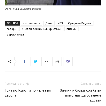
Фото: Маја Јаневска-Илиева
ОЗНАКИ
одговорност
Диви
ИВЗ
Сулејман Реџепи
говори
Дневен весник (Ед. бр. 24607)
питоми
верски лица
Претходна статија
Следна статија
Трка по Купот и по излез во
Зачини и билки кои ќе ви
Европа
помогнат да останете
здрави