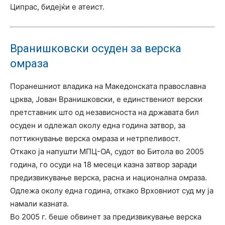
Ципрас, бидејќи е атеист.
Вранишковски осуден за верска
омраза
Поранешниот владика на Македонската православна
црква, Јован Вранишковски, е единствениот верски
претставник што од независноста на државата бил
осуден и одлежал околу една година затвор, за
поттикнување верска омраза и нетрпеливост.
Откако ја напушти МПЦ-ОА, судот во Битола во 2005
година, го осуди на 18 месеци казна затвор заради
предизвикување верска, расна и национална омраза.
Одлежа околу една година, откако Врховниот суд му ја
намали казната.
Во 2005 г. беше обвинет за предизвикување верска