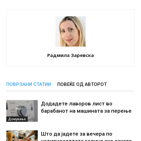
Радмила Заревска
ПОВРЗАНИ СТАТИИ
ПОВЕЌЕ ОД АВТОРОТ
Додадете лаворов лист во
барабанот на машината за перење
Домување
Што да јадете за вечера по
четириесеттата година ако сакате