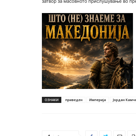
затвор за масовното прислушување во пр
ОЗНАКИ
приведен
Империја
Јордан Камч