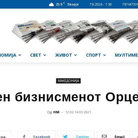
C
25.9
7.8.2026 - 1:50
ПЕЧАТЕН
Skopje
НОМИЈА
СВЕТ
ЖИВОТ
СПОРТ
МУЛТИМЕ
МАКЕДОНИЈА
н бизнисменот Орц
Од
НМ
-
12:02 14.03.2021
Facebook
Twitter
Email
ели