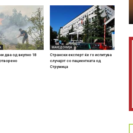
А
МАКЕДОНИЈА
ни два од вкупно 18
Странски експерт ќе го испитува
 отворено
случајот со пациентката од
Струмица