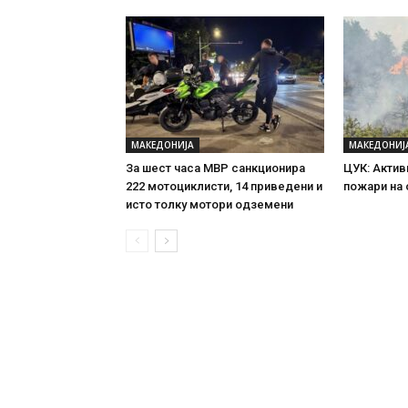
МАКЕДОНИЈА
МАКЕДОНИЈ
За шест часа МВР санкционира
ЦУК: Актив
222 мотоциклисти, 14 приведени и
пожари на
исто толку мотори одземени