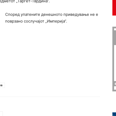
едметот „Таргет-Тврдина“.
Според упатените денешното приведување не е
поврзано сослучајот „Империја“.
ев