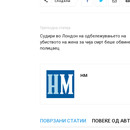
Сподели
Претходна статија
Судири во Лондон на одбележувањето на
убиството на жена за чија смрт беше обвин
полицаец
НМ
ПОВРЗАНИ СТАТИИ
ПОВЕЌЕ ОД АВ