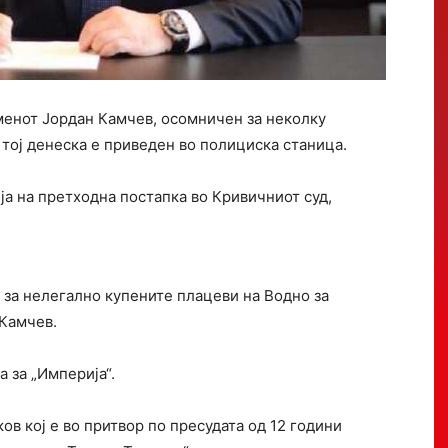
менот Јордан Камчев, осомничен за неколку
 тој денеска е приведен во полициска станица.
ја на претходна постапка во Кривичниот суд,
 за нелегално купените плацеви на Водно за
Камчев.
 за „Империја“.
ов кој е во притвор по пресудата од 12 години