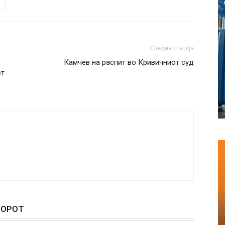
Следна статија
Камчев на распит во Кривичниот суд
ет
ТОРОТ