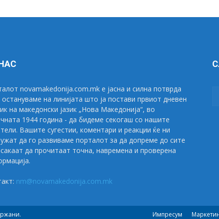
 НАС
С
алот novamakedonija.com.mk е јасна и силна потврда
 остануваме на линијата што ја постави првиот дневен
ик на македонски јазик „Нова Македонија“, во
чната 1944 година - да бидеме секогаш со нашите
тели. Вашите сугестии, коментари и реакции ќе ни
ужат да го развиваме порталот за да допреме до сите
сакаат да прочитаат точна, навремена и проверена
рмација.
такт:
nm@novamakedonija.com.mk
држани.
Импресум
Маркети