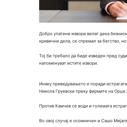
Добро упатени извори велат дека бизнис
кривични дела, се спремал за бегство, но
Тој би требало да биде изведен пред суди
напоменуват истите извори.
Инаку приведувањето е поради истрагата
Никола Груевски преку фирмите на Орце 
Против Камчев се води и големата истрага
Во овој случај е осомничен и Сашо Мијалк