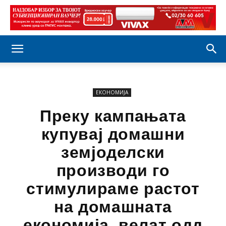
ЕКОНОМИЈА
Преку кампањата
купувај домашни
земјоделски
производи го
стимулираме растот
на домашната
економија, велат одд