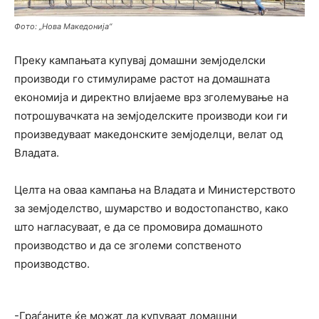
Фото: „Нова Македонија“
Преку кампањата купувај домашни земјоделски
производи го стимулираме растот на домашната
економија и директно влијаеме врз зголемување на
потрошувачката на земјоделските производи кои ги
произведуваат македонските земјоделци, велат од
Владата.
Целта на оваа кампања на Владата и Министерството
за земјоделство, шумарство и водостопанство, како
што нагласуваат, е да се промовира домашното
производство и да се зголеми сопственото
производство.
-Граѓаните ќе можат да купуваат домашни