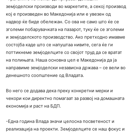
земјоделски производи во маркетите, а секој производ
кој е произведен во Македонија или е увезен од
надвор ќе биде обележан. Со ова не само што ќе се
зголеми побарувачката на пазарот, туку ќе се зголеми
и земјоделското производство. Ако претходно имавме
состојба каде што се напуштаа нивите, сега ќе ги
поттикнеме земјоделците со својот труд да се вратат
на полињата. Наша основна цел е Македонија да ја
направиме земјоделски независна држава – се вели во
денешното соопштение од Владата.
Во него се додава дека преку конкретни мерки и
чекори кои директно помагаат за развој на домашната
економија и раст на БДП.
-Една година Влада значи целосна посветеност и
реализација на проекти. Земјоделците се наш фокус и