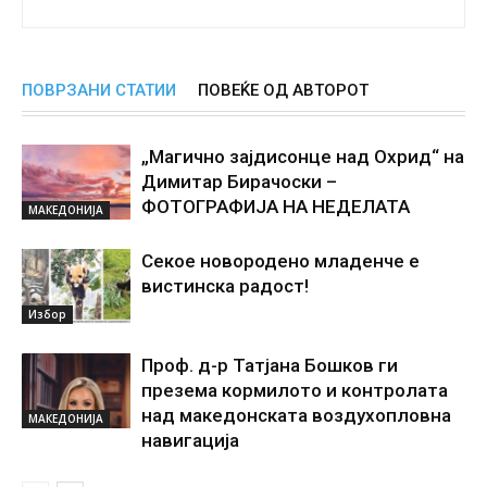
ПОВРЗАНИ СТАТИИ
ПОВЕЌЕ ОД АВТОРОТ
„Магично зајдисонце над Охрид“ на
Димитар Бирачоски –
ФОТОГРАФИЈА НА НЕДЕЛАТА
МАКЕДОНИЈА
Секое новородено младенче е
вистинска радост!
Избор
Проф. д-р Татјана Бошков ги
презема кормилото и контролата
над македонската воздухопловна
МАКЕДОНИЈА
навигација