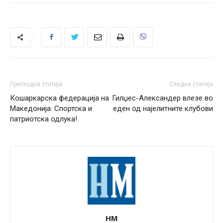
Претходна статија
Следна статија
Кошаркарска федерација на
Гилџес-Александер влезе во
Македонија: Спортска и
еден од најелитните клубови
патриотска одлука!
НМ