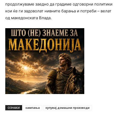
продолжуваме заедно да градиме одговорни политики
кои ќе ги задоволат нивните барања и потреби – велат
од македонската Влада.
ОЗНАКИ
кампања
купувај домашни производи