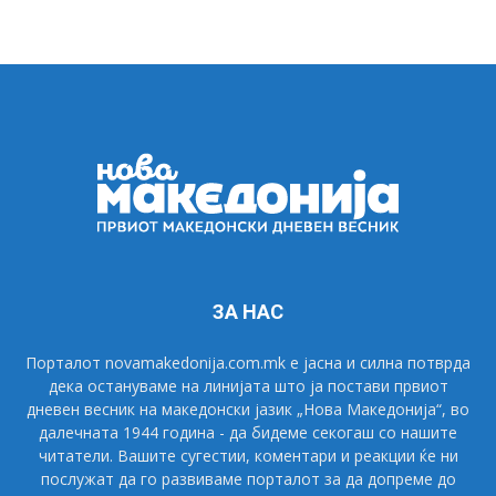
ЗА НАС
Порталот novamakedonija.com.mk е јасна и силна потврда
дека остануваме на линијата што ја постави првиот
дневен весник на македонски јазик „Нова Македонија“, во
далечната 1944 година - да бидеме секогаш со нашите
читатели. Вашите сугестии, коментари и реакции ќе ни
послужат да го развиваме порталот за да допреме до