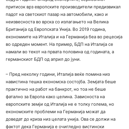
притисок врз европските производители предизвикал
падот на светскиот пазар на автомобили, како и
неизвесноста во врска со излагањето на Велика
Британија од Европската Унија. Во 2019 година,
економиите на Италија и на Германија беа во рецесија
во одреден момент. На пример, БДП на Италија се
намали во текот на првата половина од годината, а
германскиот БДП од април до јуни.
– Пред неколку години, Италија веќе помина низ
навистина тешка економска состојба. Земјата беше
практично на работ на банкрот, но тоа не беше
фатално за Европа како целина. Зависноста на
европските земји од Италија не е толку голема, но
економските проблеми на Германија можат да
доведат до криза низ целата унија. Ова се должи на
фактот дека Германија е очигледно вистински