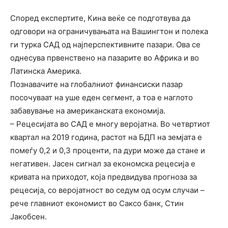
Според експертите, Кина веќе се подготвува да
одговори на ограничувањата на Вашингтон и полека
ги турка САД од најперспективните пазари. Ова се
однесува првенствено на пазарите во Африка и во
Латинска Америка.
Познавачите на глобалниот финансиски пазар
посочуваат на уше еден сегмент, а тоа е наглото
забавување на американската економија.
– Рецесијата во САД е многу веројатна. Во четвртиот
квартал на 2019 година, растот на БДП на земјата е
помеѓу 0,2 и 0,3 проценти, па дури може да стане и
негативен. Јасен сигнал за економска рецесија е
кривата на приходот, која предвидува прогноза за
рецесија, со веројатност во седум од осум случаи –
рече главниот економист во Саксо банк, Стин
Јакобсен.