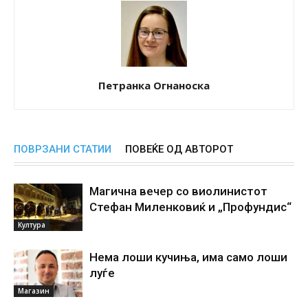
Петранка Огнаноска
ПОВРЗАНИ СТАТИИ
ПОВЕЌЕ ОД АВТОРОТ
Магична вечер со виолинистот
Стефан Миленковиќ и „Профундис“
Култура
Нема лоши кучиња, има само лоши
луѓе
Магазин