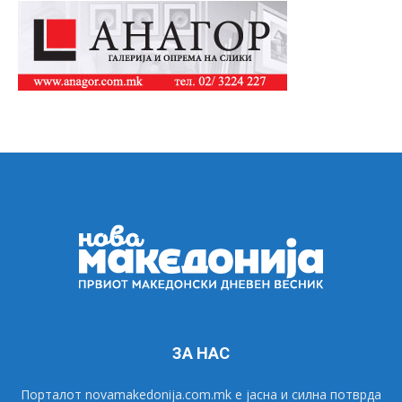
ЗА НАС
Порталот novamakedonija.com.mk е јасна и силна потврда