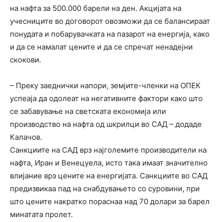
на нафта за 500.000 барели на ден. Акцијата на
учесниците во договорот овозможи да се балансираат
понудата и побарувачката на пазарот на енергија, како
и да се намалат цените и да се спречат ненадејни
скокови.
– Преку заеднички напори, земјите-членки на ОПЕК
успеаја да одолеат на негативните фактори како што
се забавување на светската економија или
производство на нафта од шкрилци во САД – додаде
Калачов.
Санкциите на САД врз најголемите производители на
нафта, Иран и Венецуела, исто така имаат значително
влијание врз цените на енергијата. Санкциите во САД
предизвикаа пад на снабдувањето со суровини, при
што цените накратко пораснаа над 70 долари за барел
минатата пролет.