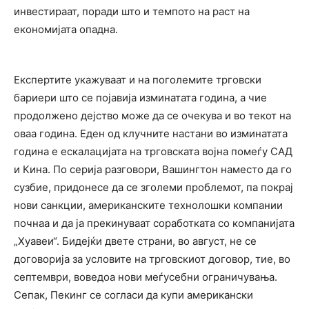
инвестираат, поради што и темпото на раст на
економијата опадна.
Експертите укажуваат и на поголемите трговски
бариери што се појавија изминатата година, а чие
продолжено дејство може да се очекува и во текот на
оваа година. Еден од клучните настани во изминатата
година е ескалацијата на трговската војна помеѓу САД
и Кина. По серија разговори, Вашингтон наместо да го
сузбие, придонесе да се зголеми проблемот, па покрај
нови санкции, американските технолошки компании
почнаа и да ја прекинуваат соработката со компанијата
„Хуавеи“. Бидејќи двете страни, во август, не се
договорија за условите на трговскиот договор, тие, во
септември, воведоа нови меѓусебни ограничувања.
Сепак, Пекинг се согласи да купи американски