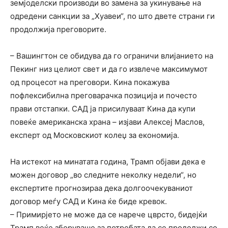
земјоделски производи во замена за укинување на
одредени санкции за „Хуавеи“, по што двете страни ги
продолжија преговорите.
– Вашингтон се обидува да го ограничи влијанието на
Пекинг низ целиот свет и да го извлече максимумот
од процесот на преговори. Кина покажува
пофлексибилна преговарачка позиција и почесто
прави отстапки. САД ја присилуваат Кина да купи
повеќе американска храна – изјави Алексеј Маслов,
експерт од Московскиот колеџ за економија.
На истекот на минатата година, Трамп објави дека е
можен договор „во следните неколку недели“, но
експертите прогнозираа дека долгоочекуваниот
договор меѓу САД и Кина ќе биде кревок.
– Примирјето не може да се нарече цврсто, бидејќи
Трамп веќе зборуваше за потребата да се продолжи со