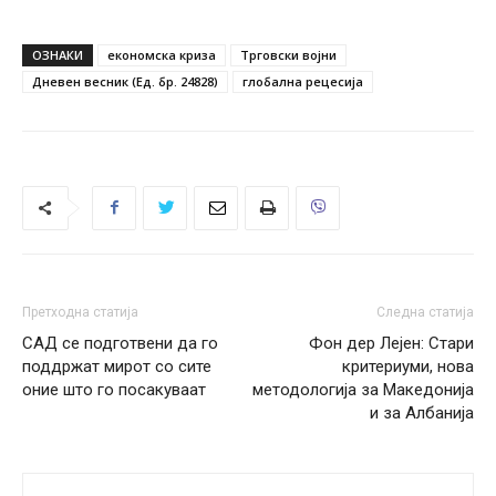
ОЗНАКИ
економска криза
Трговски војни
Дневен весник (Ед. бр. 24828)
глобална рецесија
Претходна статија
Следна статија
САД се подготвени да го
Фон дер Лејен: Стари
поддржат мирот со сите
критериуми, нова
оние што го посакуваат
методологија за Македонија
и за Албанија