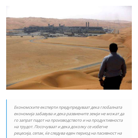
Економските експерти предупредуваат дека глобалната
економија забавува и дека развиените земји не можат да
го запрат падот на производството и на продуктивноста
на трудот. Посочуваат и дека доколку се избегне
рецесија, сепак, ќе следува еден период на пасивност на