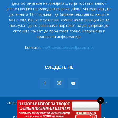
дека остануваме на линијата што ја постави првиот
дневен весник на македонски јазик „Нова Македонија“, во
далечната 1944 година - да бидеме секогаш со нашите
читатели. Вашите сугестии, коментари и реакции ќе ни
послужат да го развиваме порталот за да допреме до
сите што сакаат да прочитаат точна, навремена и
проверена информација.
Контакт:
nm@novamakedonija.com.mk
СЛЕДЕТЕ НÈ
×
Импресум
Маркетинг
Претплата
Правила на користење
Контакт
© 1944 - 2021 НОВА МАКЕДОНИЈА. Сите права се задржани.