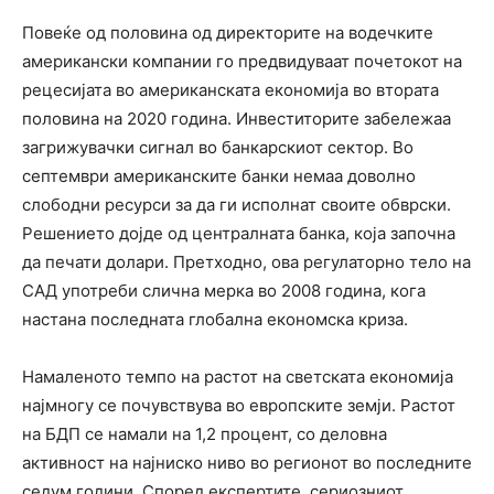
Повеќе од половина од директорите на водечките
американски компании го предвидуваат почетокот на
рецесијата во американската економија во втората
половина на 2020 година. Инвеститорите забележаа
загрижувачки сигнал во банкарскиот сектор. Во
септември американските банки немаа доволно
слободни ресурси за да ги исполнат своите обврски.
Решението дојде од централната банка, која започна
да печати долари. Претходно, ова регулаторно тело на
САД употреби слична мерка во 2008 година, кога
настана последната глобална економска криза.
Намаленото темпо на растот на светската економија
најмногу се почувствува во европските земји. Растот
на БДП се намали на 1,2 процент, со деловна
активност на најниско ниво во регионот во последните
седум години. Според експертите, сериозниот