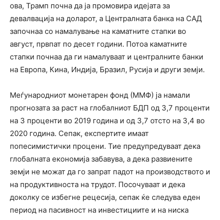
ова, Трамп почна да ја промовира идејата за
девалвација на доларот, а Централната банка на САД
започнаа со намалување на каматните стапки во
август, првпат по десет години. Потоа каматните
стапки почнаа да ги намалуваат и централните банки
на Европа, Кина, Индија, Бразил, Русија и други земји.
Меѓународниот монетарен фонд (ММФ) ја намали
прогнозата за раст на глобалниот БДП од 3,7 проценти
на 3 проценти во 2019 година и од 3,7 отсто на 3,4 во
2020 година. Сепак, експертите имаат
попесимистички процени. Тие предупредуваат дека
глобалната економија забавува, а дека развиените
земји не можат да го запрат падот на производството и
на продуктивноста на трудот. Посочуваат и дека
доколку се избегне рецесија, сепак ќе следува еден
период на пасивност на инвестициите и на ниска