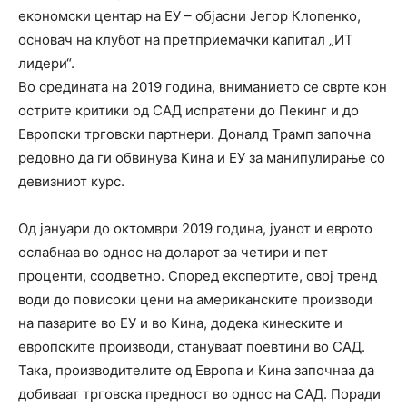
економски центар на ЕУ – објасни Јегор Клопенко,
основач на клубот на претприемачки капитал „ИТ
лидери“.
Во средината на 2019 година, вниманието се сврте кон
острите критики од САД испратени до Пекинг и до
Европски трговски партнери. Доналд Трамп започна
редовно да ги обвинува Кина и ЕУ за манипулирање со
девизниот курс.
Од јануари до октомври 2019 година, јуанот и еврото
ослабнаа во однос на доларот за четири и пет
проценти, соодветно. Според експертите, овој тренд
води до повисоки цени на американските производи
на пазарите во ЕУ и во Кина, додека кинеските и
европските производи, стануваат поевтини во САД.
Така, производителите од Европа и Кина започнаа да
добиваат трговска предност во однос на САД. Поради