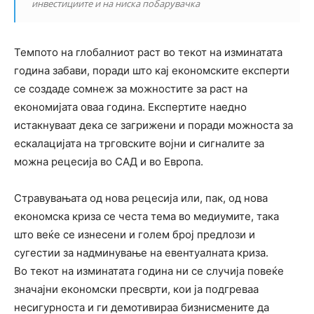
инвестициите и на ниска побарувачка
Темпото на глобалниот раст во текот на изминатата
година забави, поради што кај економските експерти
се создаде сомнеж за можностите за раст на
економијата оваа година. Експертите наедно
истакнуваат дека се загрижени и поради можноста за
ескалацијата на трговските војни и сигналите за
можна рецесија во САД и во Европа.
Стравувањата од нова рецесија или, пак, од нова
економска криза се честа тема во медиумите, така
што веќе се изнесени и голем број предлози и
сугестии за надминување на евентуалната криза.
Во текот на изминатата година ни се случија повеќе
значајни економски пресврти, кои ја подгреваа
несигурноста и ги демотивираа бизнисмените да