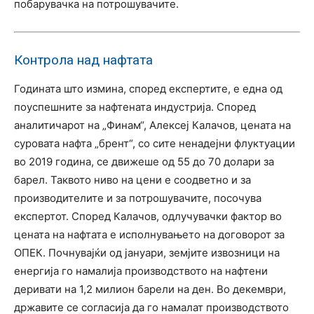
побарувачка на потрошувачите.
Контрола над нафтата
Годината што измина, според експертите, е една од
поуспешните за нафтената индустрија. Според
аналитичарот на „Финам“, Алексеј Калачов, цената на
суровата нафта „брент“, со сите ненадејни флуктуации
во 2019 година, се движеше од 55 до 70 долари за
барел. Таквото ниво на цени е соодветно и за
производителите и за потрошувачите, посочува
експертот. Според Калачов, одлучувачки фактор во
цената на нафтата е исполнувањето на договорот за
ОПЕК. Почнувајќи од јануари, земјите извозници на
енергија го намалија производството на нафтени
деривати на 1,2 милион барели на ден. Во декември,
државите се согласија да го намалат производството