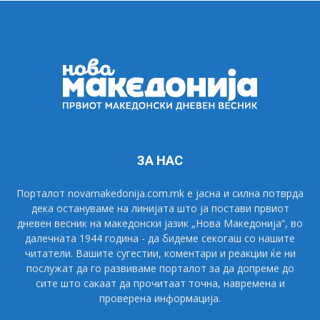
ЗА НАС
Порталот novamakedonija.com.mk е јасна и силна потврда
дека остануваме на линијата што ја постави првиот
дневен весник на македонски јазик „Нова Македонија“, во
далечната 1944 година - да бидеме секогаш со нашите
читатели. Вашите сугестии, коментари и реакции ќе ни
послужат да го развиваме порталот за да допреме до
сите што сакаат да прочитаат точна, навремена и
проверена информација.