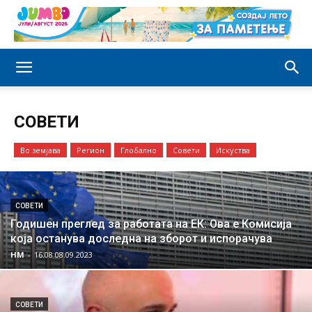
СОВЕТИ
Во земјава
Регион
Глобално
Совети
Искуства
СОВЕТИ
Годишен преглед за работата на ЕК: Ова е Комисија
која останува доследна на зборот и испорачува
НМ
-
16:08 08.09.2023
СОВЕТИ