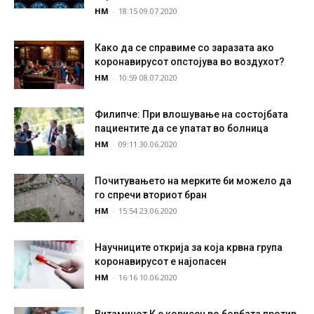
НМ
-
18:15 09.07.2020
Како да се справиме со заразата ако
коронавирусот опстојува во воздухот?
НМ
-
10:59 08.07.2020
Филипче: При влошување на состојбата
пациентите да се упатат во болница
НМ
-
09:11 30.06.2020
Почитувањето на мерките би можело да
го спречи вториот бран
НМ
-
15:54 23.06.2020
Научниците открија за која крвна група
коронавирусот е најопасен
НМ
-
16:16 10.06.2020