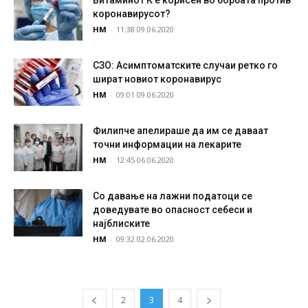
Витаминот К е корисен во борбата против
коронавирусот?
НМ
-
11:38 09.06.2020
СЗО: Асимптоматските случаи ретко го
шират новиот коронавирус
НМ
-
09:01 09.06.2020
Филипче апелираше да им се даваат
точни информации на лекарите
НМ
-
12:45 06.06.2020
Со давање на лажни податоци се
доведувате во опасност себеси и
најблиските
НМ
-
09:32 02.06.2020
2
3
4