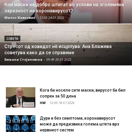
Кои маски најдобро штитат во услови на зголемена
заразност на коронавирусот?
Милко Живковиќ
-
12:03 24.01.2022
СОВЕТИ
Стресот од ковидот нè исцрпува: Ана Блажева
советува како да се справиме
Биљана Стојановска
-
09:49 20.01.2022
Кога би носеле сите маски, вирусот би бил
сопрен за 50 дена
НМ
-
12:09 18.07.2020
Дури и без симптоми, коронавирусот
може да предизвика голема штета врз
нервниот систем