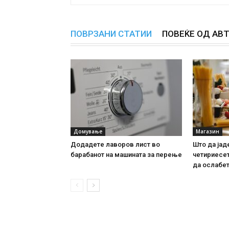
ПОВРЗАНИ СТАТИИ
ПОВЕЌЕ ОД АВ
Домување
Магазин
Додадете лаворов лист во
Што да јад
барабанот на машината за перење
четириесет
да ослабе