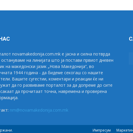
 НАС
С
алот novamakedonija.com.mk е јасна и силна потврда
 остануваме на линијата што ја постави првиот дневен
ик на македонски јазик „Нова Македонија“, во
чната 1944 година - да бидеме секогаш со нашите
тели. Вашите сугестии, коментари и реакции ќе ни
ужат да го развиваме порталот за да допреме до сите
сакаат да прочитаат точна, навремена и проверена
рмација.
такт:
nm@novamakedonija.com.mk
држани.
Импресум
Маркети