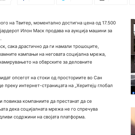
ого на Твитер, моментално достигна цена од 17.500
ијардерот Илон Маск продава на аукција машини за
.
ск, сака драстично да ги намали трошоците,
ламните кампањи на неговата социјална мрежа,
намирувањето на обврските за деловните
идат опсегот на стоки од просториите во Сан
де преку интернет-страницата на „Херитејџ глобал
и повикаа компаниите да престанат да се
ата дека социјалната мрежа не го спречува
дливи содржини на својата платформа.