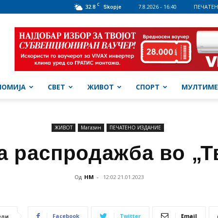
C
32.8
7.8.2026 - 16:40
ПЕЧАТЕН
Skopje
НОМИЈА
СВЕТ
ЖИВОТ
СПОРТ
МУЛТИМЕ
ЖИВОТ
Магазин
ПЕЧАТЕНО ИЗДАНИЕ
а распродажба во „Т
Од
НМ
-
12:02 21.01.2023
Facebook
Twitter
Email
ели