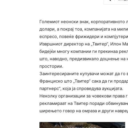
Големиот неонски знак, корпоративното л
долари, а покрај тоа, компанијата на мил
еспресо, повеќе фрижидери и компјутери
Извршниот директор на „Твитер“, Илон Ма
бидејќи многу компании ги прекинаа рек
што, наводно, предизвикало доцнење на 
простории.
Заинтересираните купувачи можат да го в
Франциско што „Твитер“ сака да ги прода
партнерс“, која ја спроведува аукцијата.
Неколку организации за човекови права г
рекламираат на Твитер поради обвинувањ
ширењето говор на омраза и други навре