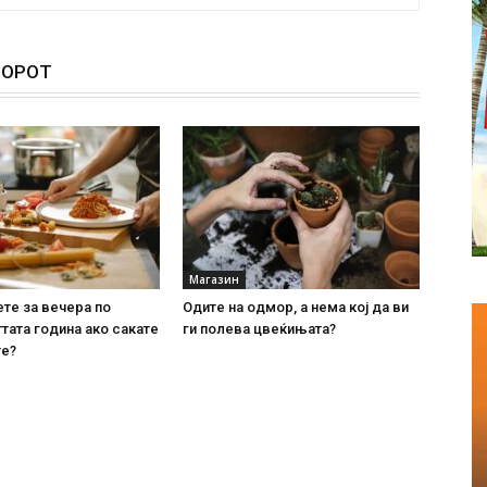
ТОРОТ
Магазин
ете за вечера по
Одите на одмор, а нема кој да ви
тата година ако сакате
ги полева цвеќињата?
те?