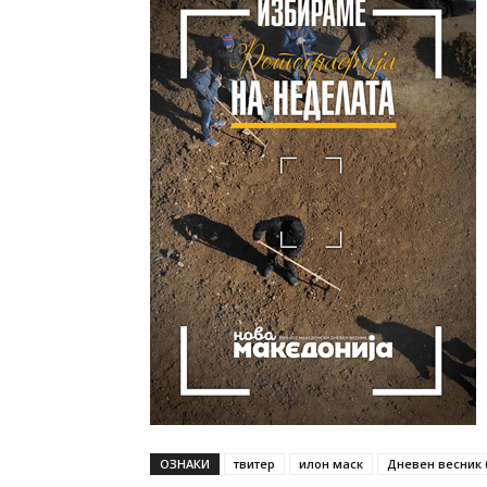
ОЗНАКИ
твитер
илон маск
Дневен весник (