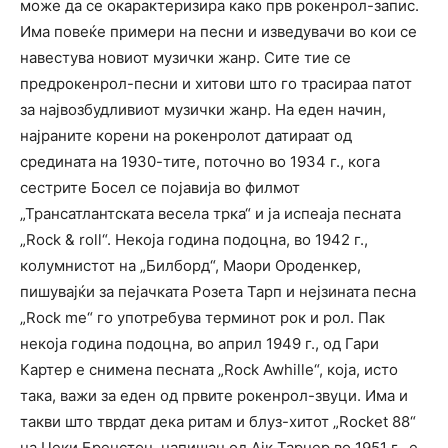
може да се окарактеризира како прв рокенрол-запис.
Има повеќе примери на песни и изведувачи во кои се
навестува новиот музички жанр. Сите тие се
предрокенрол-песни и хитови што го трасираа патот
за највозбудливиот музички жанр. На еден начин,
најраните корени на рокенролот датираат од
средината на 1930-тите, поточно во 1934 г., кога
сестрите Босел се појавија во филмот
„Трансатлантската весела трка“ и ја испеаја песната
„Rock & roll“. Некоја година подоцна, во 1942 г.,
колумнистот на „Билборд“, Маори Ороденкер,
пишувајќи за пејачката Розета Тарп и нејзината песна
„Rock me“ го употребува терминот рок и рол. Пак
некоја година подоцна, во април 1949 г., од Гари
Картер е снимена песната „Rock Awhille“, која, исто
така, важи за еден од првите рокенрол-звуци. Има и
такви што тврдат дека ритам и блуз-хитот „Rocket 88“
на Џеки Бренстон, напишан од Ајк Тарнер во 1951 г., е