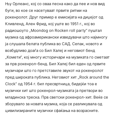
Њу Орлеанс, кој со оваа песна како да пее и нов вид
буги, во кое се насетуваат првите ритми на
рокенролот. Друг пример е емисијата на диџејот од
Кливленд, Ален Фрид, кој уште во 1951 г., кој во
радиошоуто „Moondog on Rocken roll party“ пуштал
музика од афроамерикански изведувачи што најмногу
ја слушала белата публика во САД. Сепак, новото и
возбудливо доаѓа со Бил Халеј и неговиот бенд
„Комети“, кој многу историчари на музиката го сметаат
за прв рокенрол-бенд. Бил Халеј бил еден од првите
музичари што го претставиле звукот на рокенролот
пред широката публика. Неговиот хит „Rock around the
Clock“ од 1954 г. бил пресвртница, бидејќи тоа е
музички хит што рокенрол-музиката ја претвори во
младинска треска. Прв светски рокенрол-хит. Веќе се
зборувало за новата музика, која се разликувала од
цивилизираните музички сфаќања на возрасните.