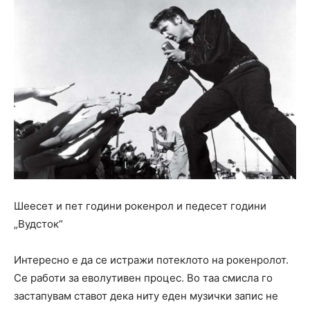
Шеесет и пет години рокенрол и педесет години
„Вудсток“
Интересно е да се истражи потеклото на рокенролот.
Се работи за еволутивен процес. Во таа смисла го
застапувам ставот дека ниту еден музички запис не