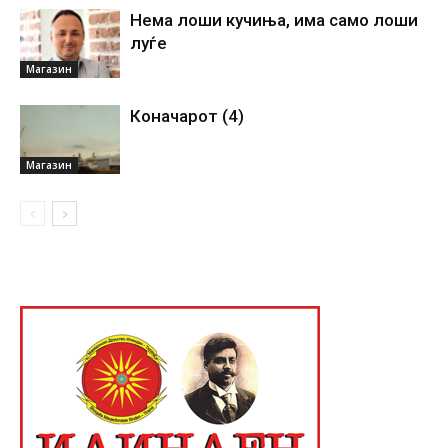
Нема лоши кучиња, има само лоши
луѓе
Магазин
Коначарот (4)
Магазин