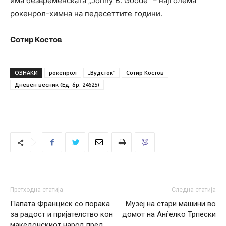
има безвременската „Johny B. Goode“ – најголема
рокенрол-химна на педесеттите години.
Сотир Костов
ОЗНАКИ
рокенрол
„Вудсток“
Сотир Костов
Дневен весник (Ед. бр. 24625)
Претходна статија
Следна статија
Папата Франциск со порака
Музеј на стари машини во
за радост и пријателство кон
домот на Анѓелко Трпески
македонскиот народ пред