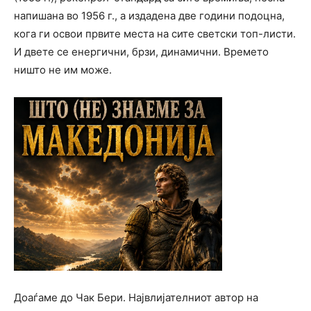
напишана во 1956 г., а издадена две години подоцна,
кога ги освои првите места на сите светски топ-листи.
И двете се енергични, брзи, динамични. Времето
ништо не им може.
Доаѓаме до Чак Бери. Највлијателниот автор на