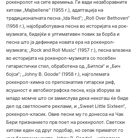
рокенролот на сите времиња. Ги вади незаборавните
хитови „Majbellene“ (1955 г.), адаптација на
традиционалната песна „Ida Red“; „Roll Over Bethoven“
(1956 г.), најобработувана песна во историјата на рок-
музиката, бидејќи е ултимативен повик за борба и
песна што ја дефинира новата ера на рокенрол-
музиката; „Rock and Roll Music“ (1957 г.), песна влезена
во историјата на рокенрол-музиката со посебен
гитаристички стил, обработена од „Битлси“ и „Бич
бојси“; „Johny B. Goode“ (1958 г.), најголемата
рокенрол-химна со препознатлив гитарски риф,
всушност е автобиографска песна, која зборува за
младо момче што си замислува дека некогаш ќе биде
дел од светлосните реклами, и „Sweet Little Sixteen“,
рокенрол-класик. Овие песни му го донесоа на Чак
Бери признанието прв поет на рокенролот. Светски
хитови еден од друг подобар, но сепак приматот го