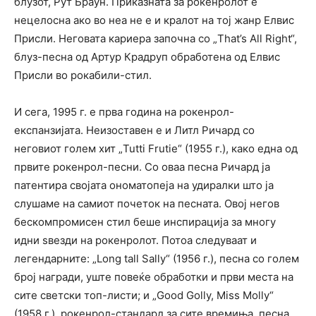
блузот, Рут Браун. Приказната за рокенролот е
нецелосна ако во неа не е и кралот на тој жанр Елвис
Присли. Неговата кариера започна со „That’s All Right“,
блуз-песна од Артур Крадруп обработена од Елвис
Присли во рокабили-стил.
И сега, 1995 г. е прва година на рокенрол-
експанзијата. Неизоставен е и Литл Ричард со
неговиот голем хит „Tutti Frutie“ (1955 г.), како една од
првите рокенрол-песни. Со оваа песна Ричард ја
патентира својата ономатопеја на удиралки што ја
слушаме на самиот почеток на песната. Овој негов
бескомпромисен стил беше инспирација за многу
идни ѕвезди на рокенролот. Потоа следуваат и
легендарните: „Long tall Sally“ (1956 г.), песна со голем
број награди, уште повеќе обработки и први места на
сите светски топ-листи; и „Good Golly, Miss Molly“
(1958 г.), рокенрол-стандард за сите времиња, песна