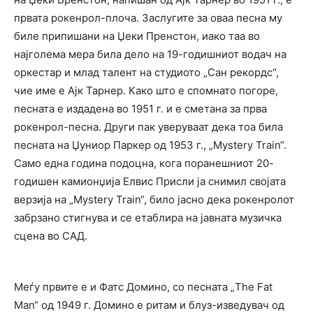
првата рокенрол-плоча. Заслугите за оваа песна му
биле припишани на Џеки Пренстон, иако таа во
најголема мера била дело на 19-годишниот водач на
оркестар и млад талент на студиото „Сан рекордс“,
чие име е Ајк Тарнер. Како што е спомнато погоре,
песната е издадена во 1951 г. и е сметана за прва
рокенрол-песна. Други пак уверуваат дека тоа била
песната на Џуниор Паркер од 1953 г., „Mystery Train“.
Само една година подоцна, кога поранешниот 20-
годишен камионџија Елвис Присли ја снимил својата
верзија на „Mystery Train“, било јасно дека рокенролот
забрзано стигнува и се етаблира на јавната музичка
сцена во САД.
Меѓу првите е и Фатс Домино, со песната „The Fat
Man“ од 1949 г. Домино е ритам и блуз-изведувач од