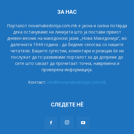
ЗА НАС
Порталот novamakedonija.com.mk е јасна и силна потврда
дека остануваме на линијата што ја постави првиот
дневен весник на македонски јазик „Нова Македонија“, во
далечната 1944 година - да бидеме секогаш со нашите
читатели. Вашите сугестии, коментари и реакции ќе ни
послужат да го развиваме порталот за да допреме до
сите што сакаат да прочитаат точна, навремена и
проверена информација.
Контакт:
nm@novamakedonija.com.mk
СЛЕДЕТЕ НÈ