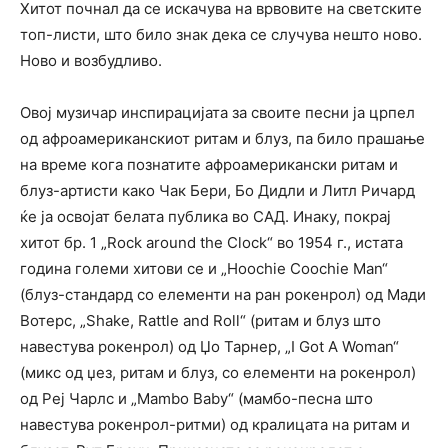
Хитот почнал да се искачува на врвовите на светските
топ-листи, што било знак дека се случува нешто ново.
Ново и возбудливо.
Овој музичар инспирацијата за своите песни ја црпел
од афроамериканскиот ритам и блуз, па било прашање
на време кога познатите афроамерикански ритам и
блуз-артисти како Чак Бери, Бо Дидли и Литл Ричард
ќе ја освојат белата публика во САД. Инаку, покрај
хитот бр. 1 „Rock around the Clock“ во 1954 г., истата
година големи хитови се и „Hoochie Coochie Man“
(блуз-стандард со елементи на ран рокенрол) од Мади
Вотерс, „Shake, Rattle and Roll“ (ритам и блуз што
навестува рокенрол) од Џо Тарнер, „I Got A Woman“
(микс од џез, ритам и блуз, со елементи на рокенрол)
од Реј Чарлс и „Mambo Baby“ (мамбо-песна што
навестува рокенрол-ритми) од кралицата на ритам и