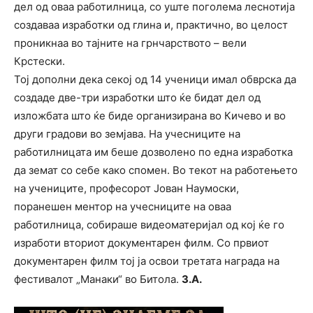
дел од оваа работилница, со уште поголема леснотија
создаваа изработки од глина и, практично, во целост
проникнаа во тајните на грнчарството – вели
Крстески.
Тој дополни дека секој од 14 ученици имал обврска да
создаде две-три изработки што ќе бидат дел од
изложбата што ќе биде организирана во Кичево и во
други градови во земјава. На учесниците на
работилницата им беше дозволено по една изработка
да земат со себе како спомен. Во текот на работењето
на учениците, професорот Јован Наумоски,
поранешен ментор на учесниците на оваа
работилница, собираше видеоматеријал од кој ќе го
изработи вториот документарен филм. Со првиот
документарен филм тој ја освои третата награда на
фестивалот „Манаки“ во Битола.
З.А.