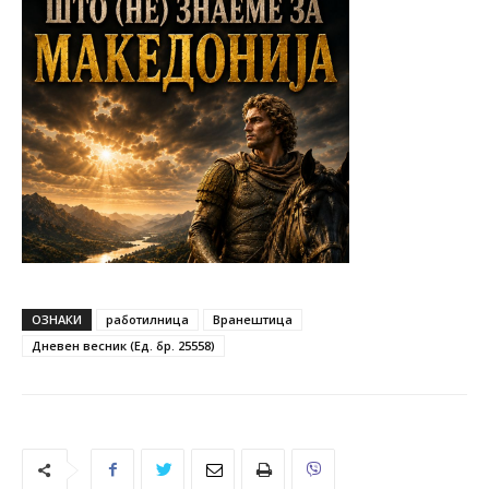
ОЗНАКИ
работилница
Вранештица
Дневен весник (Ед. бр. 25558)