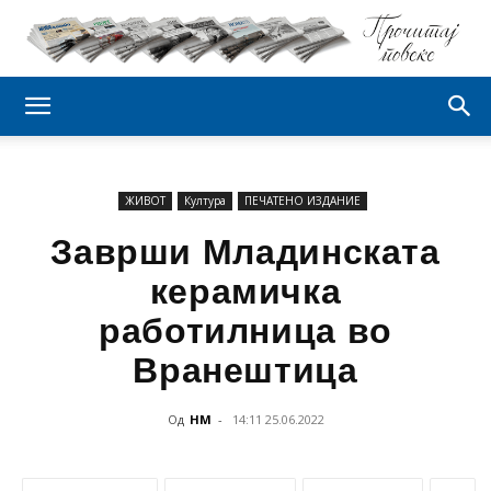
ЖИВОТ
Култура
ПЕЧАТЕНО ИЗДАНИЕ
Заврши Младинската
керамичка
работилница во
Вранештица
Од
НМ
-
14:11 25.06.2022