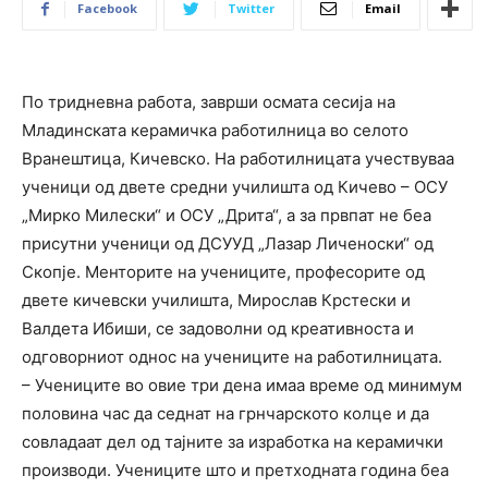
Facebook
Twitter
Email
По тридневна работа, заврши осмата сесија на
Младинската керамичка работилница во селото
Вранештица, Кичевско. На работилницата учествуваа
ученици од двете средни училишта од Кичево – ОСУ
„Мирко Милески“ и ОСУ „Дрита“, а за првпат не беа
присутни ученици од ДСУУД „Лазар Личеноски“ од
Скопје. Менторите на учениците, професорите од
двете кичевски училишта, Мирослав Крстески и
Валдета Ибиши, се задоволни од креативноста и
одговорниот однос на учениците на работилницата.
– Учениците во овие три дена имаа време од минимум
половина час да седнат на грнчарското колце и да
совладаат дел од тајните за изработка на керамички
производи. Учениците што и претходната година беа