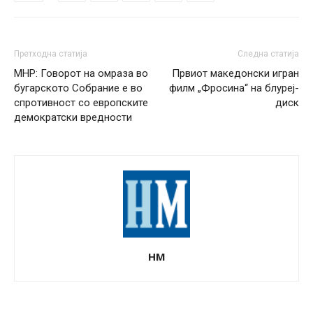
Претходна статија
Следна статија
МНР: Говорот на омраза во
Првиот македонски игран
бугарското Собрание е во
филм „Фросина“ на блуреј-
спротивност со европските
диск
демократски вредности
НМ