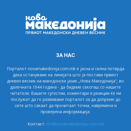
ЗА НАС
Порталот novamakedonija.com.mk е јасна и силна потврда
дека остануваме на линијата што ја постави првиот
дневен весник на македонски јазик „Нова Македонија“, во
далечната 1944 година - да бидеме секогаш со нашите
читатели. Вашите сугестии, коментари и реакции ќе ни
послужат да го развиваме порталот за да допреме до
сите што сакаат да прочитаат точна, навремена и
проверена информација.
Контакт:
nm@novamakedonija.com.mk