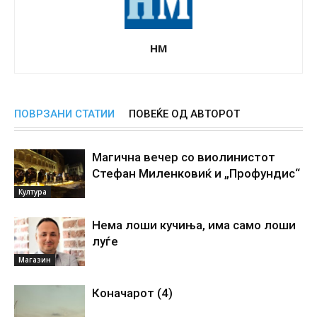
НМ
ПОВРЗАНИ СТАТИИ
ПОВЕЌЕ ОД АВТОРОТ
Магична вечер со виолинистот
Стефан Миленковиќ и „Профундис“
Култура
Нема лоши кучиња, има само лоши
луѓе
Магазин
Коначарот (4)