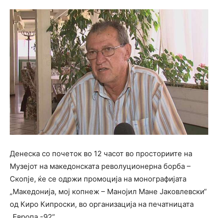
Денеска со почеток во 12 часот во просториите на
Музејот на македонската револуционерна борба –
Скопје, ќе се одржи промоција на монографијата
„Македонија, мој копнеж – Манојил Мане Јаковлевски“
од Киро Кипроски, во организација на печатницата
„Европа -92“.