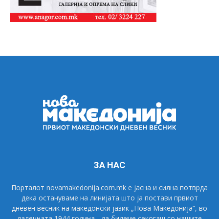
ЗА НАС
Порталот novamakedonija.com.mk е јасна и силна потврда
дека остануваме на линијата што ја постави првиот
дневен весник на македонски јазик „Нова Македонија“, во
далечната 1944 година - да бидеме секогаш со нашите