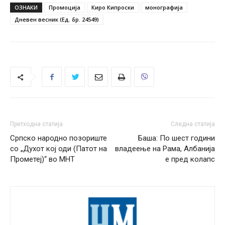
ОЗНАКИ
Промоција
Киро Кипроски
монографија
Дневен весник (Ед. бр. 24549)
Претходна статија
Следна статија
Српско народно позориште
Баша: По шест години
со „Духот кој оди (Патот на
владеење на Рама, Албанија
Прометеј)“ во МНТ
е пред колапс