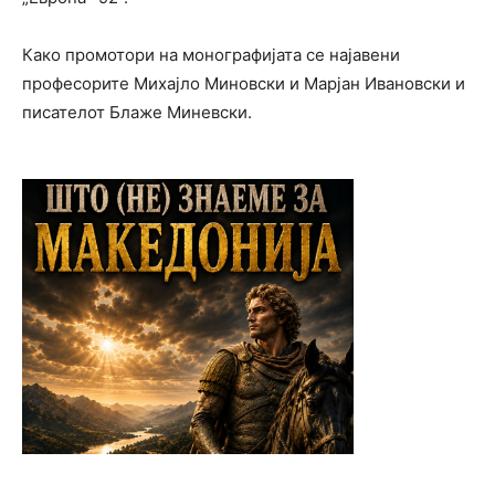
Како промотори на монографијата се најавени
професорите Михајло Миновски и Марјан Ивановски и
писателот Блаже Миневски.