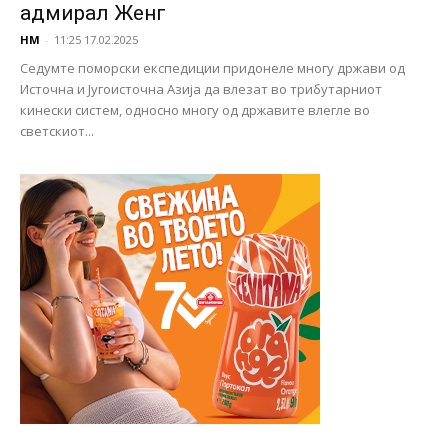
адмирал Женг
НМ
-
11:25 17.02.2025
Седумте поморски експедиции придонеле многу држави од
Источна и Југоисточна Азија да влезат во трибутарниот
кинески систем, односно многу од државите влегле во
светскиот...