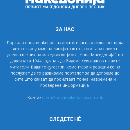
ЗА НАС
Порталот novamakedonija.com.mk е јасна и силна потврда
дека остануваме на линијата што ја постави првиот
дневен весник на македонски јазик „Нова Македонија“, во
далечната 1944 година - да бидеме секогаш со нашите
читатели. Вашите сугестии, коментари и реакции ќе ни
послужат да го развиваме порталот за да допреме до
сите што сакаат да прочитаат точна, навремена и
проверена информација.
Контакт:
nm@novamakedonija.com.mk
СЛЕДЕТЕ НÈ