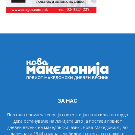
ЗА НАС
Порталот novamakedonija.com.mk е јасна и силна потврда
дека остануваме на линијата што ја постави првиот
дневен весник на македонски јазик „Нова Македонија“, во
далечната 1944 година - да бидеме секогаш со нашите