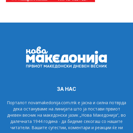
ЗА НАС
Порталот novamakedonija.com.mk е јасна и силна потврда
дека остануваме на линијата што ја постави првиот
дневен весник на македонски јазик „Нова Македонија“, во
далечната 1944 година - да бидеме секогаш со нашите
читатели. Вашите сугестии, коментари и реакции ќе ни