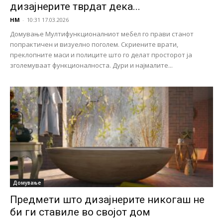
дизајнерите тврдат дека...
НМ
-
10:31 17.03.2026
Домување Мултифункционалниот мебел го прави станот
попрактичен и визуелно поголем. Скриените врати,
преклопните маси и полиците што го делат просторот ја
зголемуваат функционалноста. Дури и најмалите...
Домување
Предмети што дизајнерите никогаш не
би ги ставиле во својот дом