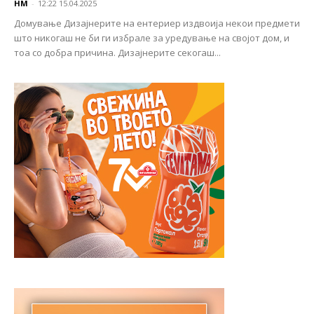
НМ
-
12:22 15.04.2025
Домување Дизајнерите на ентериер издвоија некои предмети
што никогаш не би ги избрале за уредување на својот дом, и
тоа со добра причина. Дизајнерите секогаш...