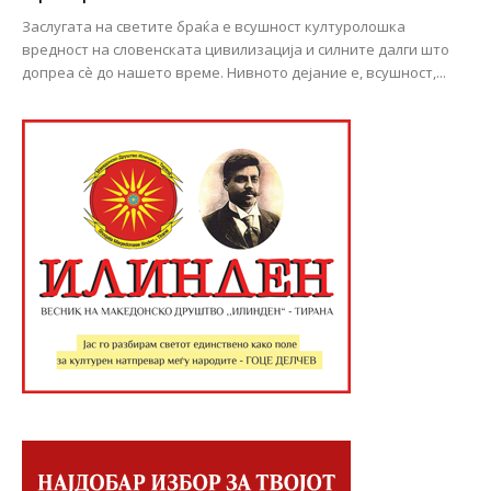
Заслугата на светите браќа е всушност културолошка
вредност на словенската цивилизација и силните далги што
допреа сѐ до нашето време. Нивното дејание е, всушност,...