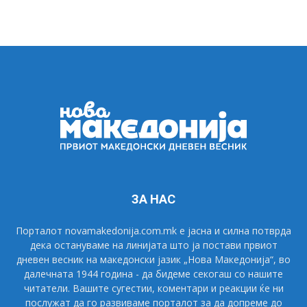
ЗА НАС
Порталот novamakedonija.com.mk е јасна и силна потврда
дека остануваме на линијата што ја постави првиот
дневен весник на македонски јазик „Нова Македонија“, во
далечната 1944 година - да бидеме секогаш со нашите
читатели. Вашите сугестии, коментари и реакции ќе ни
послужат да го развиваме порталот за да допреме до