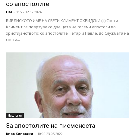
со апостолите
НМ
-
11:22 12.12.2024
БИБЛИСКОТО ИМЕ НА СВЕТИ КЛИМЕНТ ОХРИДСКИ (4) Свети
Климент се поврзува со двајцата најголеми апостоли во
христијанството: со апостолите Петар и Павле. Во Службата на
свети...
Наш став
За апостолите на писменоста
Киро Кипроски
-
10:00 23.05.2022