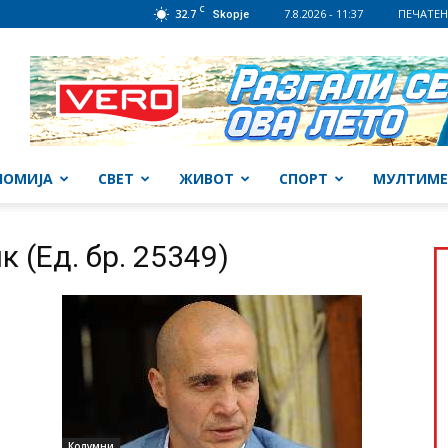
C
32.7
7.8.2026 - 11:37
ПЕЧАТЕН
Skopje
НОМИЈА
СВЕТ
ЖИВОТ
СПОРТ
МУЛТИМЕ
 (Ед. бр. 25349)
Колумни