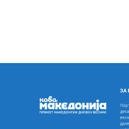
ЗА
Порт
дека
весн
дале