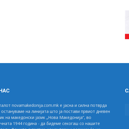
 НАС
С
алот novamakedonija.com.mk е јасна и силна потврда
 остануваме на линијата што ја постави првиот дневен
ик на македонски јазик „Нова Македонија“, во
чната 1944 година - да бидеме секогаш со нашите