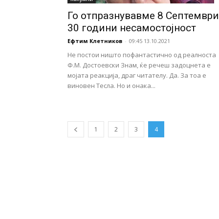
Го отпразнувавме 8 Септември
30 години несамостојност
Ефтим Клетников
-
09:45 13.10.2021
Не постои ништо пофантастично од реалноста
Ф.М. Достоевски Знам, ќе речеш задоцнета е
мојата реакција, драг читателу. Да. За тоа е
виновен Тесла. Но и онака...
1
2
3
4