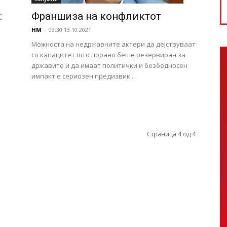
:
Франшиза на конфликтот
НМ
-
09:30 13.10.2021
Можноста на недржавните актери да дејствуваат
со капацитет што порано беше резервиран за
државите и да имаат политички и безбедносен
импакт е сериозен предизвик...
Страница 4 од 4