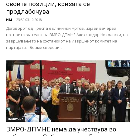
своите позиции, кризата се
продлабочува
НМ
-
23:39 03.10.2018
Договорот од Преспа е клинички мртов, изјави вечерва
потпретседателот на ВМРО-ДПМНЕ Александар Николоски, по
завршувањето на состанокот на Извршниот комитет на
партијата. - Бевме сведоци...
Политика
ВМРО-ДПМНЕ нема да учествува во