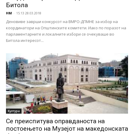
Битола
НМ
-
15:13 28.03.2018
Деновиве заврши конкурсот на ВМРО-ДПМНЕ за избор на
координатори на Општинските комитети. Иако по поразот на
парламентарните и локалните избори се очекуваше во
Битола интересот...
Култура
Се преиспитува оправданоста на
постоењето на Музејот на македонската