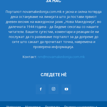
ЗА НАС
Порталот novamakedonija.com.mk е јасна и силна потврда
дека остануваме на линијата што ја постави првиот
дневен весник на македонски јазик „Нова Македонија“, во
далечната 1944 година - да бидеме секогаш со нашите
читатели. Вашите сугестии, коментари и реакции ќе ни
послужат да го развиваме порталот за да допреме до
сите што сакаат да прочитаат точна, навремена и
проверена информација.
Контакт:
nm@novamakedonija.com.mk
СЛЕДЕТЕ НÈ
Импресум
Маркетинг
Претплата
Правила на користење