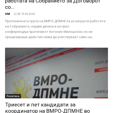
работата на Собранието за Договорот
со...
НМ
-
12:38 19.06.2018
Пратеничката група на ВМРО-ДПМНЕ ќе ја напушти работата
на Собранието, изјави денеска на прес-
конференција пратеникот Антонио Милошоски, но не
прецизираше дали тие нема да учествуваат само на...
Политика
Триесет и пет кандидати за
координатор на ВМРО-ДПМНЕ во